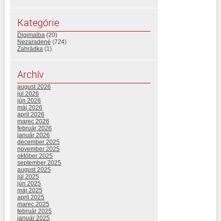
Kategórie
Digimalba
(20)
Nezaradené
(724)
Zahrádka
(1)
Archív
august 2026
júl 2026
jún 2026
máj 2026
apríl 2026
marec 2026
február 2026
január 2026
december 2025
november 2025
október 2025
september 2025
august 2025
júl 2025
jún 2025
máj 2025
apríl 2025
marec 2025
február 2025
január 2025