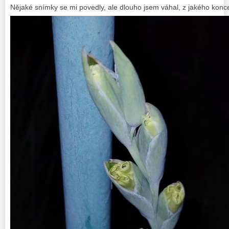
Nějaké snímky se mi povedly, ale dlouho jsem váhal, z jakého konce 