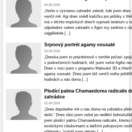
04.08.2026
„Verše o významu zahradní zeleně, kde jsem dnes 
venčil mě. Agi dnes snědl kašičku pro ještěry s tře
má v těchto tropických dnech vypnuté terárium u n
odpolednív zeleni zahradní s Agim my sedíme v nár
vajgéliekde [...]
Srpnový portrét agamy vousaté
03.08.2026
„Dneska jsem to prázdninově v tomhle počasí spojil
v podvečerních hodinách, též jsem večer Agiho nec
Dnes v noci jsem v programu Malování 3D a IrfanV
agamy vousaté. Dnes jsem též venčil mého ještěř
hodinách u nás doma [...]
Plodící palma Chamaedorea radicalis d
zahrádce
02.08.2026
„Dnes dopoledne mě u nás doma na zahrádce překv
dešti.“ Dnes ráno jsem vešel po nedělní bohoslužb
jsem plodící palmu Chamaedorea radicalis, kterou 
exotickými cibulovinami a dalšími pokojovými rost
půldomku. Vyfotil jsem detaily [...]