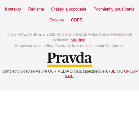
Kontakty
Reklama
Otázky a odpovede
Podmienky používania
Cookies
GDPR
© OUR MEDIA SR a. s. 2026. Autorské práva sú vyhradené a vykonáva ich
vydavateľ,
viac info
.
Blogovací systém Blog.Pravda.sk beží na technológií Wordpress.
Kompletný video servis pre OUR MEDIA SR a.s. zabezpečuje
ARBERTO GROUP
s.r.o.
.