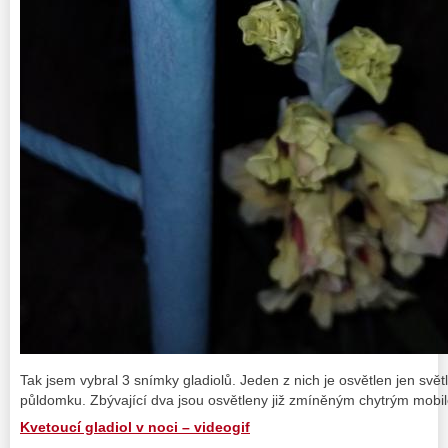
Tak jsem vybral 3 snímky gladiolů. Jeden z nich je osvětlen jen sv
půldomku. Zbývající dva jsou osvětleny již zmíněným chytrým mobi
Kvetoucí gladiol v noci – videogif