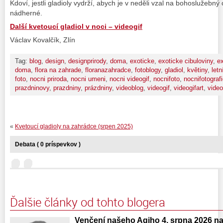
Kdoví, jestli gladioly vydrží, abych je v neděli vzal na bohoslužebný 
nádherné.
Další kvetoucí gladiol v noci – videogif
Václav Kovalčík, Zlín
Tag:
blog
,
design
,
designprirody
,
doma
,
exoticke
,
exoticke cibuloviny
,
ex
doma
,
flora na zahrade
,
floranazahradce
,
fotoblogy
,
gladiol
,
květiny
,
letn
foto
,
nocni priroda
,
nocni umeni
,
nocni videogif
,
nocnifoto
,
nocnifotograf
prazdninovy
,
prazdniny
,
prázdniny
,
videoblog
,
videogif
,
videogifart
,
video
«
Kvetoucí gladioly na zahrádce (srpen 2025)
Debata ( 0 príspevkov )
Ďalšie články od tohto blogera
Venčení našeho Agiho 4. srpna 2026 n