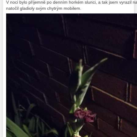
V noci bylo příjemně po denním horkém slunci, a tak jsem vyrazil na
natočil gladioly svým chytrým mobilem.