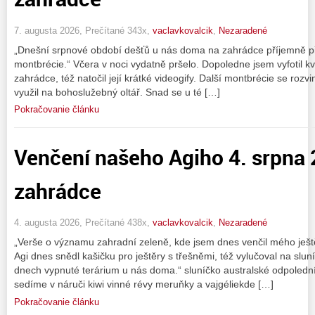
7. augusta 2026, Prečítané 343x,
vaclavkovalcik
,
Nezaradené
„Dnešní srpnové období dešťů u nás doma na zahrádce příjemně pře
montbrécie.“ Včera v noci vydatně pršelo. Dopoledne jsem vyfotil 
zahrádce, též natočil její krátké videogify. Další montbrécie se rozv
využil na bohoslužebný oltář. Snad se u té […]
Pokračovanie článku
Venčení našeho Agiho 4. srpna
zahrádce
4. augusta 2026, Prečítané 438x,
vaclavkovalcik
,
Nezaradené
„Verše o významu zahradní zeleně, kde jsem dnes venčil mého ješt
Agi dnes snědl kašičku pro ještěry s třešněmi, též vylučoval na slun
dnech vypnuté terárium u nás doma.“ sluníčko australské odpoledn
sedíme v náruči kiwi vinné révy meruňky a vajgéliekde […]
Pokračovanie článku