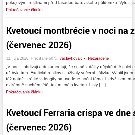
pokojovými rostlinami před fasádou baťovského půldomku. Vyfotil js
Pokračovanie článku
Kvetoucí montbrécie v noci na 
(červenec 2026)
31. júla 2026, Prečítané 607x,
vaclavkovalcik
,
Nezaradené
„V noci ji obdivuji a dokumentuji, že si mě z dálky nějaké dítě splet
už byla tma. Exotické rostliny si užívaly večerní zálivku. Vyfotil js
též natočil krátké videogify na uvedené noční téma. I když jsem mont
extrémně suchém létě, tak mi málo kvetou. Listy […]
Pokračovanie článku
Kvetoucí Ferraria crispa ve dne 
(červenec 2026)