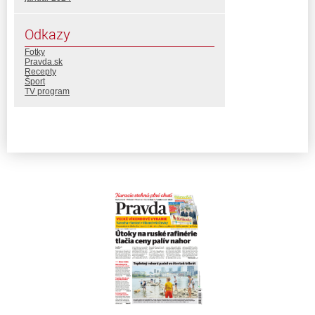
Odkazy
Fotky
Pravda.sk
Recepty
Šport
TV program