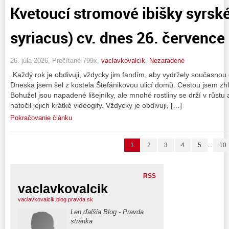
Kvetoucí stromové ibišky syrské
syriacus) cv. dnes 26. červenc
26. júla 2026, Prečítané 799x,
vaclavkovalcik
,
Nezaradené
„Každý rok je obdivuji, vždycky jim fandím, aby vydržely současnou
Dneska jsem šel z kostela Štefánikovou ulicí domů. Cestou jsem zhl
Bohužel jsou napadené lišejníky, ale mnohé rostliny se drží v růstu a 
natočil jejich krátké videogify. Vždycky je obdivuji, […]
Pokračovanie článku
1
2
3
4
5
...
10
RSS
vaclavkovalcik
vaclavkovalcik.blog.pravda.sk
Len ďalšia Blog - Pravda
stránka