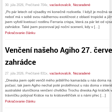
30. júla 2026, Prečítané 704x,
vaclavkovalcik
,
Nezaradené
„Po pár letech od výsadby mi konečně rozkvetla. I když je možná s
neboť má v sobě svou nádhernou exotičnost z oblastí tropické a jižn
jsem vyfotil kvetoucí rostlinu Ferraria crispa, která za pár let od v
zahrádce. Také jsem pozoroval její noční scenerii, kdy v […]
Pokračovanie článku
Venčení našeho Agiho 27. červ
zahrádce
27. júla 2026, Prečítané 831x,
vaclavkovalcik
,
Nezaradené
„Dneska jsem opět venčil mého ještěřího kamaráda u nás doma na z
počasí, tak jsem Agiho nechal poté proběhnout u nás doma v interiér
australské sluníčkona venčení chviličko Trochu dneska Agi kráčelk 
trávníčku pobýval Krátce na to krátcevětříček si s námi přec […]
Pokračovanie článku