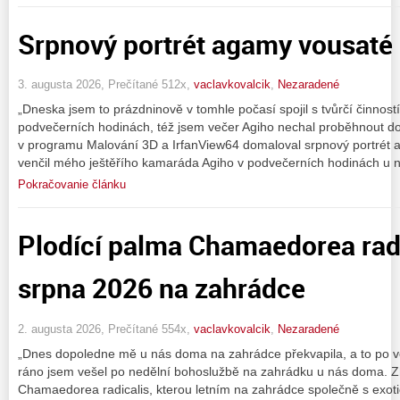
Srpnový portrét agamy vousaté
3. augusta 2026, Prečítané 512x,
vaclavkovalcik
,
Nezaradené
„Dneska jsem to prázdninově v tomhle počasí spojil s tvůrčí činnos
podvečerních hodinách, též jsem večer Agiho nechal proběhnout dom
v programu Malování 3D a IrfanView64 domaloval srpnový portrét 
venčil mého ještěřího kamaráda Agiho v podvečerních hodinách u
Pokračovanie článku
Plodící palma Chamaedorea radi
srpna 2026 na zahrádce
2. augusta 2026, Prečítané 554x,
vaclavkovalcik
,
Nezaradené
„Dnes dopoledne mě u nás doma na zahrádce překvapila, a to po 
ráno jsem vešel po nedělní bohoslužbě na zahrádku u nás doma. Zh
Chamaedorea radicalis, kterou letním na zahrádce společně s exoti