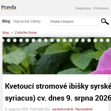
Registrácia
Prihlásenie
Blog
Najnovšie články
Najčítanejšie články
Blog
>
Z tvůrčího života
Najkomentovanejšie články
Zoznam blogov
Komerčné blogy
Kvetoucí stromové ibišky syrské
syriacus) cv. dnes 9. srpna 202
9. augusta 2026, Prečítané 62x,
vaclavkovalcik
,
Nezaradené