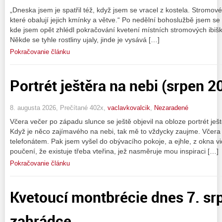
„Dneska jsem je spatřil též, když jsem se vracel z kostela. Stromové 
které obalují jejich kmínky a větve.“ Po nedělní bohoslužbě jsem se
kde jsem opět zhlédl pokračování kvetení místních stromových ibišk
Někde se tyhle rostliny ujaly, jinde je vysává […]
Pokračovanie článku
Portrét ještěra na nebi (srpen 2
8. augusta 2026, Prečítané 402x,
vaclavkovalcik
,
Nezaradené
Včera večer po západu slunce se ještě objevil na obloze portrét ještě
Když je něco zajímavého na nebi, tak mě to vždycky zaujme. Včera 
telefonátem. Pak jsem vyšel do obývacího pokoje, a ejhle, z okna vi
poučení, že existuje třeba vteřina, jež nasměruje mou inspiraci […]
Pokračovanie článku
Kvetoucí montbrécie dnes 7. sr
zahrádce