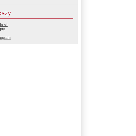
kazy
da.sk
pty
rogram