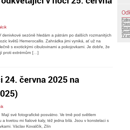
odkvétající v noci 25. června
Od
Fotky
Prav
lcik
Rece
Šport
V denivkové sezóně hledám a pátrám po dalších rozmanitých
TV p
ic květů Hemerocallis. Zahrádka jimi vyniká, ať už na
olečně s exotickými cibulovinami a pokojovkami. Je dobře, že
jí proti extrémům […]
ci 24. června 2025 na
2025)
ik
Mají své fotografické posvátno. Ve tmě pod světlem
a kvetou mi fialové kaly, též jedna bílá. Jsou v konstelaci s
vkami. Václav Kovalčík, Zlín