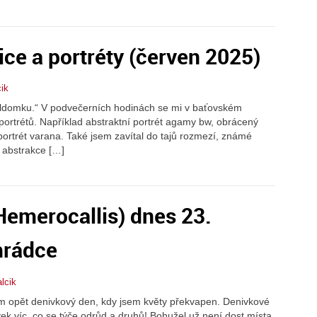
ce a portréty (červen 2025)
ik
ůldomku.“ V podvečerních hodinách se mi v baťovském
 portrétů. Například abstraktní portrét agamy bw, obrácený
í portrét varana. Také jsem zavítal do tajů rozmezí, známé
m abstrakce […]
Hemerocallis) dnes 23.
hrádce
lcik
m opět denivkový den, kdy jsem květy překvapen. Denivkové
ek víc, co se týče odrůd a druhů! Bohužel už není dost místa