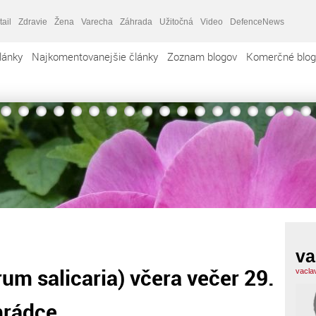
tail
Zdravie
Žena
Varecha
Záhrada
Užitočná
Video
DefenceNews
lánky
Najkomentovanejšie články
Zoznam blogov
Komerčné blog
va
rum salicaria) včera večer 29.
vacla
hrádce