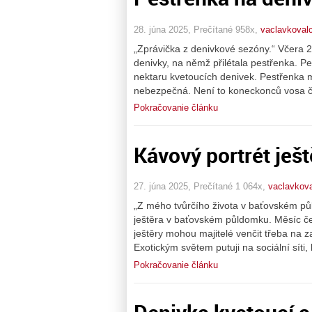
28. júna 2025, Prečítané 958x,
vaclavkovalc
„Zprávička z denivkové sezóny.“ Včera 2
denivky, na němž přilétala pestřenka. Pe
nektaru kvetoucích denivek. Pestřenka m
nebezpečná. Není to koneckonců vosa či
Pokračovanie článku
Kávový portrét ješ
27. júna 2025, Prečítané 1 064x,
vaclavkova
„Z mého tvůrčího života v baťovském pů
ještěra v baťovském půldomku. Měsíc če
ještěry mohou majitelé venčit třeba na 
Exotickým světem putuji na sociální síti,
Pokračovanie článku