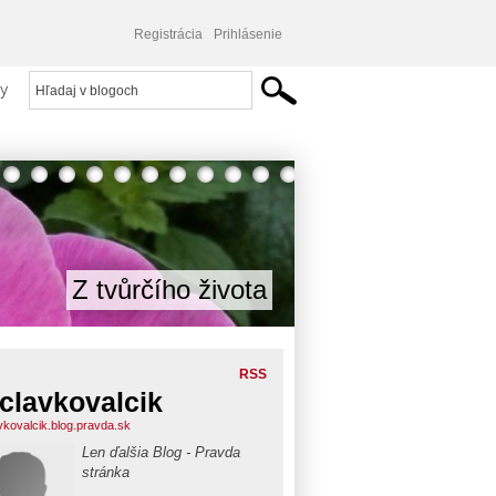
Registrácia
Prihlásenie
y
Z tvůrčího života
RSS
clavkovalcik
vkovalcik.blog.pravda.sk
Len ďalšia Blog - Pravda
stránka