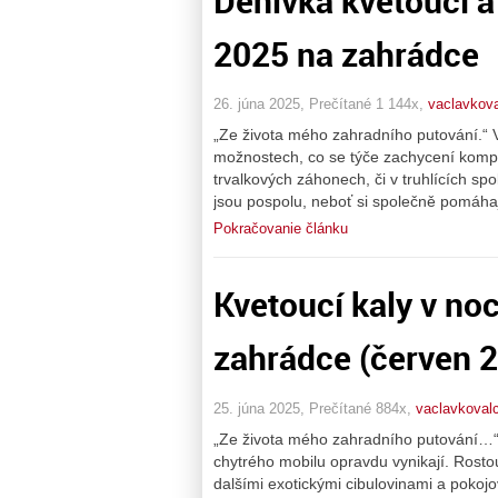
Denivka kvetoucí a 
2025 na zahrádce
26. júna 2025, Prečítané 1 144x,
vaclavkova
„Ze života mého zahradního putování.“ 
možnostech, co se týče zachycení kompoz
trvalkových záhonech, či v truhlících sp
jsou pospolu, neboť si společně pomáha
Pokračovanie článku
Kvetoucí kaly v no
zahrádce (červen 
25. júna 2025, Prečítané 884x,
vaclavkovalc
„Ze života mého zahradního putování…“ 
chytrého mobilu opravdu vynikají. Rostou 
dalšími exotickými cibulovinami a pokojo