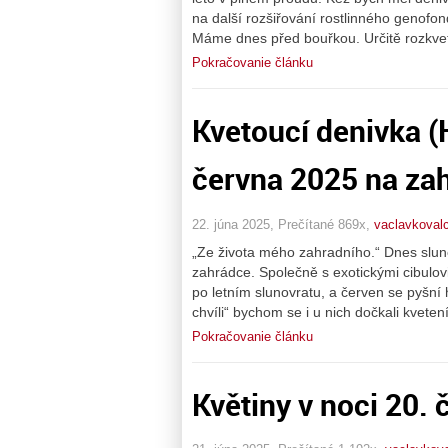
na další rozšiřování rostlinného genofo
Máme dnes před bouřkou. Určitě rozkve
Pokračovanie článku
Kvetoucí denivka (
června 2025 na za
22. júna 2025, Prečítané 869x,
vaclavkovalc
„Ze života mého zahradního.“ Dnes slune
zahrádce. Společně s exotickými cibulov
po letním slunovratu, a červen se pyšní
chvíli“ bychom se i u nich dočkali kveten
Pokračovanie článku
Květiny v noci 20.