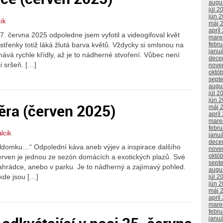
augu
júl 2
jún 
ik
máj 
apríl
7. června 2025 odpoledne jsem vyfotil a videogifoval květ
mare
střenky totiž láká žlutá barva květů. Vždycky si smlsnou na
febr
janu
ává rychle křídly, až je to nádherné stvoření. Vůbec není
dece
 sršeň. […]
nove
októ
sept
augu
júl 2
jún 
těra (červen 2025)
máj 
apríl
mare
febr
lcik
janu
dece
ldomku…“ Odpolední káva aneb výjev a inspirace dalšího
nove
októ
rven je jednou ze sezón domácích a exotických plazů. Své
sept
zahrádce, anebo v parku. Je to nádherný a zajímavý pohled.
augu
 kde jsou […]
júl 2
jún 
máj 
apríl
mare
febr
janu