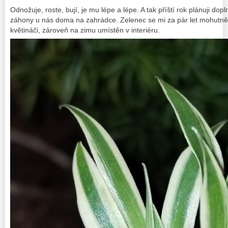
Odnožuje, roste, bují, je mu lépe a lépe. A tak příští rok plánuji dopl
záhony u nás doma na zahrádce. Zelenec se mi za pár let mohutně z
květináči, zároveň na zimu umístěn v interiéru.