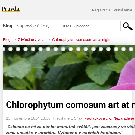
Registrácia
Prihlásenie
Blog
Najnovšie články
Najčítanejšie články
Blog
>
Z tvůrčího života
>
Chlorophytum comosum art at night
Najkomentovanejšie články
Zoznam blogov
Komerčné blogy
Chlorophytum comosum art at n
13. novembra 2024 13:36
, Prečítané 1 577x,
vaclavkovalcik
,
Nezaradené
„
Zelenec se mi za pár let mohutně zvětšil, jest zasazený ve vět
zimu umístěn v interiéru.
Vyfoceno v nočních hodinách.“