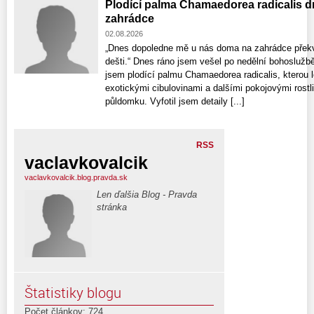
Plodící palma Chamaedorea radicalis d
zahrádce
02.08.2026
„Dnes dopoledne mě u nás doma na zahrádce překv
dešti.“ Dnes ráno jsem vešel po nedělní bohoslužb
jsem plodící palmu Chamaedorea radicalis, kterou 
exotickými cibulovinami a dalšími pokojovými rost
půldomku. Vyfotil jsem detaily [...]
RSS
vaclavkovalcik
vaclavkovalcik.blog.pravda.sk
Len ďalšia Blog - Pravda
stránka
Štatistiky blogu
Počet článkov: 724