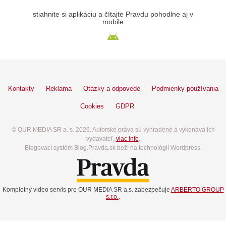
stiahnite si aplikáciu a čítajte Pravdu pohodlne aj v
mobile
Kontakty
Reklama
Otázky a odpovede
Podmienky používania
Cookies
GDPR
© OUR MEDIA SR a. s. 2026. Autorské práva sú vyhradené a vykonáva ich
vydavateľ,
viac info
.
Blogovací systém Blog.Pravda.sk beží na technológií Wordpress.
Kompletný video servis pre OUR MEDIA SR a.s. zabezpečuje
ARBERTO GROUP
s.r.o.
.