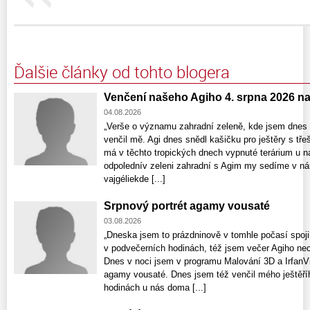
Ďalšie články od tohto blogera
Venčení našeho Agiho 4. srpna 2026 n
04.08.2026
„Verše o významu zahradní zeleně, kde jsem dnes 
venčil mě. Agi dnes snědl kašičku pro ještěry s tře
má v těchto tropických dnech vypnuté terárium u n
odpolednív zeleni zahradní s Agim my sedíme v nár
vajgéliekde [...]
Srpnový portrét agamy vousaté
03.08.2026
„Dneska jsem to prázdninově v tomhle počasí spojil
v podvečerních hodinách, též jsem večer Agiho nec
Dnes v noci jsem v programu Malování 3D a IrfanV
agamy vousaté. Dnes jsem též venčil mého ještěř
hodinách u nás doma [...]