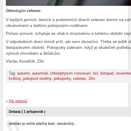
Odnožující zelenec
V teplých jarních, letních a podzimních dnech zelenec letním na zah
cibulovinami a dalšími pokojovými rostlinami.
Počasí ponuré, schyluje se však k mrazivému a tuhému období zej
V odpoledních dnes mírně prší, ale není slunečno. Třeba se ještě s
listopadovém období. Pokojovky zalévám, když je skutečně potře
vyhnuli chorobám a škůdcům.
Václav Kovalčík, Zlín
Tag:
autumn
,
autumnal
,
chlorophytum comosum
,
list
,
listopad
,
novembe
květiny
,
pokojové rostliny
,
pokojovky
,
zelenec
,
Zlín
«
Pár gekonů
Debata ( 1 príspevok )
zelenec je veľmi vďačný kvet , nenáročný ...