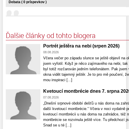
Debata ( 0 príspevkov )
Ďalšie články od tohto blogera
Portrét ještěra na nebi (srpen 2026)
08.08.2026
Včera večer po západu slunce se ještě objevil na ob
jsem vyfotil. Když je něco zajímavého na nebi, ta
byl totiž rozčarován jedním telefonátem. Pak jsem 
okna vidět tajemný ještěr. Je to pro mě poučení, že
mou inspiraci [...]
Kvetoucí montbrécie dnes 7. srpna 202
07.08.2026
„Dnešní srpnové období dešťů u nás doma na zahrá
další kvetoucí montbrécie.“ Včera v noci vydatně p
kvetoucí montbrécii u nás doma na zahrádce, též nat
montbrécie se rozvinula ještě více. Tu předchozí j
Snad se u té [...]