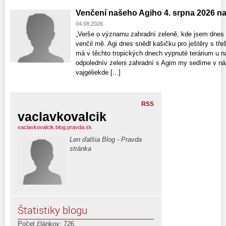
Venčení našeho Agiho 4. srpna 2026 n
04.08.2026
„Verše o významu zahradní zeleně, kde jsem dnes 
venčil mě. Agi dnes snědl kašičku pro ještěry s tře
má v těchto tropických dnech vypnuté terárium u n
odpolednív zeleni zahradní s Agim my sedíme v nár
vajgéliekde [...]
RSS
vaclavkovalcik
vaclavkovalcik.blog.pravda.sk
Len ďalšia Blog - Pravda
stránka
Štatistiky blogu
Počet článkov: 726