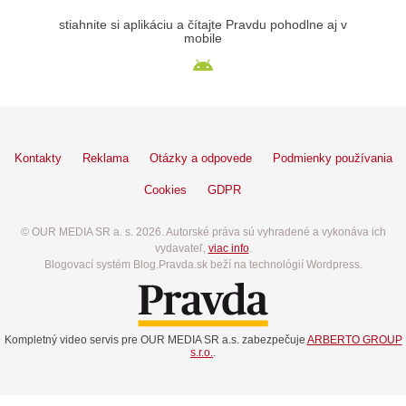
stiahnite si aplikáciu a čítajte Pravdu pohodlne aj v
mobile
Kontakty
Reklama
Otázky a odpovede
Podmienky používania
Cookies
GDPR
© OUR MEDIA SR a. s. 2026. Autorské práva sú vyhradené a vykonáva ich
vydavateľ,
viac info
.
Blogovací systém Blog.Pravda.sk beží na technológií Wordpress.
Kompletný video servis pre OUR MEDIA SR a.s. zabezpečuje
ARBERTO GROUP
s.r.o.
.