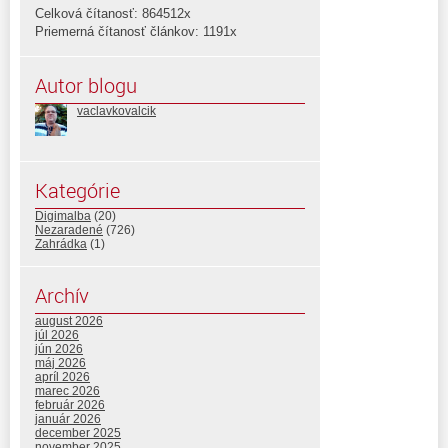
Celková čítanosť: 864512x
Priemerná čítanosť článkov: 1191x
Autor blogu
vaclavkovalcik
Kategórie
Digimalba
(20)
Nezaradené
(726)
Zahrádka
(1)
Archív
august 2026
júl 2026
jún 2026
máj 2026
apríl 2026
marec 2026
február 2026
január 2026
december 2025
november 2025