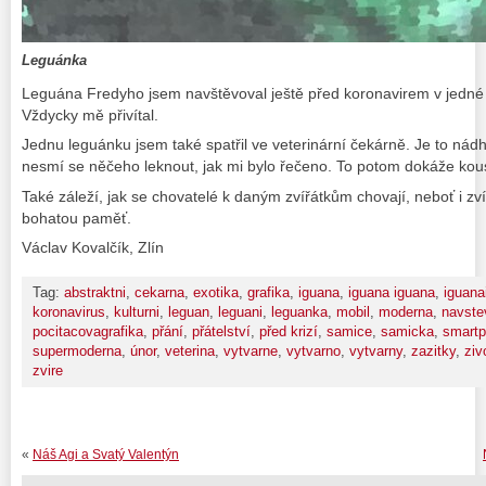
Leguánka
Leguána Fredyho jsem navštěvoval ještě před koronavirem v jedné pi
Vždycky mě přivítal.
Jednu leguánku jsem také spatřil ve veterinární čekárně. Je to nádher
nesmí se něčeho leknout, jak mi bylo řečeno. To potom dokáže kou
Také záleží, jak se chovatelé k daným zvířátkům chovají, neboť i zv
bohatou paměť.
Václav Kovalčík, Zlín
Tag:
abstraktni
,
cekarna
,
exotika
,
grafika
,
iguana
,
iguana iguana
,
iguana
koronavirus
,
kulturni
,
leguan
,
leguani
,
leguanka
,
mobil
,
moderna
,
navste
pocitacovagrafika
,
přání
,
přátelství
,
před krizí
,
samice
,
samicka
,
smart
supermoderna
,
únor
,
veterina
,
vytvarne
,
vytvarno
,
vytvarny
,
zazitky
,
ziv
zvire
«
Náš Agi a Svatý Valentýn