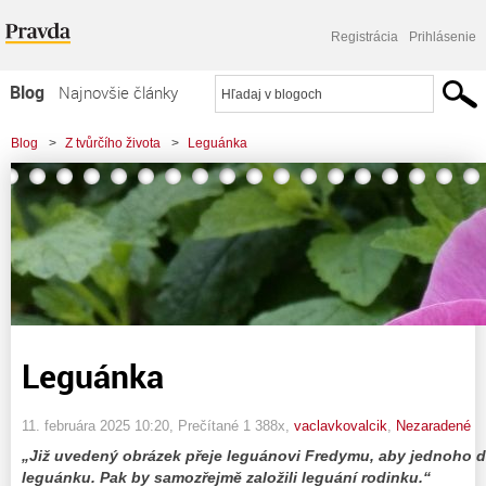
Registrácia
Prihlásenie
Blog
Najnovšie články
Najčítanejšie články
Blog
>
Z tvůrčího života
>
Leguánka
Najkomentovanejšie články
Zoznam blogov
Komerčné blogy
Leguánka
11. februára 2025 10:20
, Prečítané 1 388x,
vaclavkovalcik
,
Nezaradené
„Již uvedený obrázek přeje leguánovi Fredymu, aby jednoho 
leguánku. Pak by samozřejmě založili leguání rodinku.“