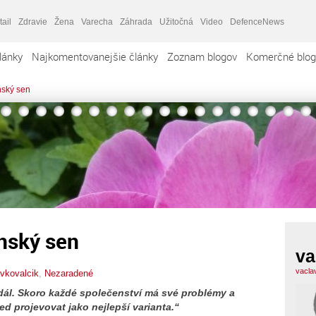
tail
Zdravie
Žena
Varecha
Záhrada
Užitočná
Video
DefenceNews
lánky
Najkomentovanejšie články
Zoznam blogov
Komerčné blog
nský sen
nský sen
va
vacla
vkovalcik
,
Nezaradené
ál. Skoro každé společenství má své problémy a
ed projevovat jako nejlepší varianta.“