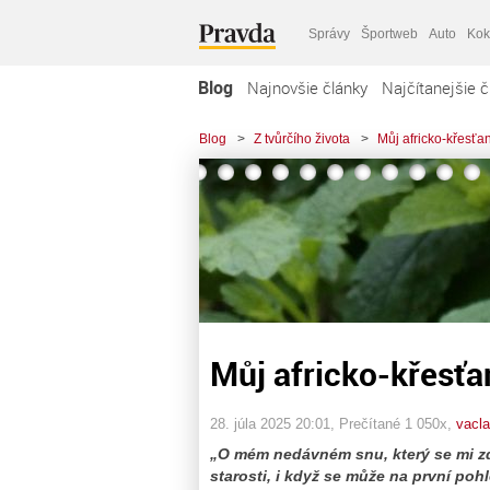
Správy
Športweb
Auto
Kok
Blog
Najnovšie články
Najčítanejšie č
Blog
>
Z tvůrčího života
>
Můj africko-křesťa
Můj africko-křesťa
28. júla 2025 20:01
, Prečítané 1 050x,
vacla
„O mém nedávném snu, který se mi zd
starosti, i když se může na první pohl