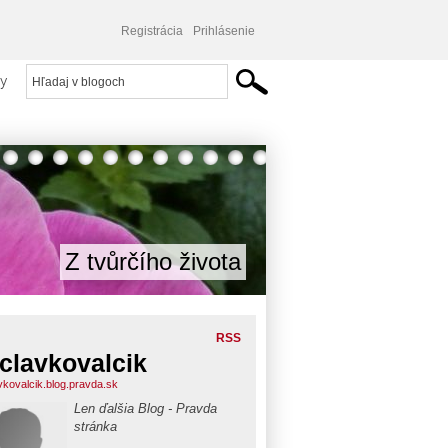
Registrácia
Prihlásenie
y
Z tvůrčího života
RSS
clavkovalcik
vkovalcik.blog.pravda.sk
Len ďalšia Blog - Pravda
stránka