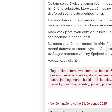
Ocitám se ve školce s kamarádem, neboť
hliněného substrátu, který za půl hodiny
dveře od svého bytu a odpočinul si.
Dalšího dne se v náboženském centru sezn
mše je taková svobodná, člověk se vůbe
Mám však ještě svou církev husitskou, pře
společenství o hodně lepší.
Nakonec zavítám do kanceláře afrického 
marně dotovat existenci svých chátrající
ovládají z naprosté většiny Spojené stát
Václav Kovalčík, Zlín
Tag:
afrika
,
alternativní literatura
,
bohoslu
československá husitská
,
dobro
,
experim
fantazijni
,
hegemonie
,
husiti
,
klíč
,
letadlov
pohádky
,
povídka
,
povídky
,
příběh
,
problé
«
Venčení našeho Agiho 29. července 2025