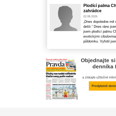
Plodící palma C
zahrádce
02.08.2026
„Dnes dopoledne mě u
dešti.“ Dnes ráno js
jsem plodící palmu C
exotickými cibulovin
půldomku. Vyfotil jsem
Objednajte si
denníka 
a získajte užitočné inf
Predplatné denn