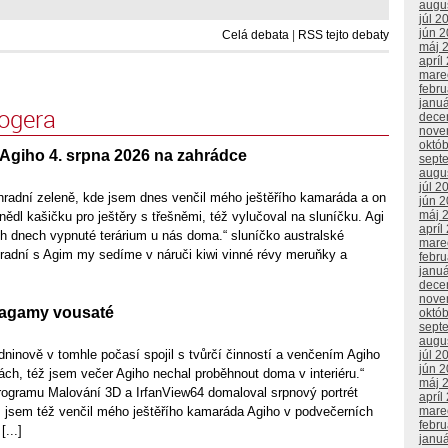
augu
júl 2
jún 
Celá debata
|
RSS tejto debaty
máj 
apríl
mare
febr
janu
logera
dece
nove
októ
Agiho 4. srpna 2026 na zahrádce
sept
augu
júl 2
radní zeleně, kde jsem dnes venčil mého ještěřího kamaráda a on
jún 
máj 
nědl kašičku pro ještěry s třešněmi, též vylučoval na sluníčku. Agi
apríl
ch dnech vypnuté terárium u nás doma.“ sluníčko australské
mare
hradní s Agim my sedíme v náruči kiwi vinné révy meruňky a
febr
janu
dece
nove
 agamy vousaté
októ
sept
augu
ninově v tomhle počasí spojil s tvůrčí činností a venčením Agiho
júl 2
jún 
ch, též jsem večer Agiho nechal proběhnout doma v interiéru.“
máj 
rogramu Malování 3D a IrfanView64 domaloval srpnový portrét
apríl
mare
jsem též venčil mého ještěřího kamaráda Agiho v podvečerních
febr
...]
janu