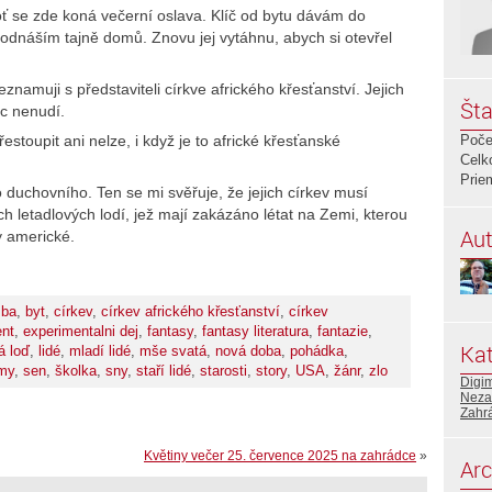
 se zde koná večerní oslava. Klíč od bytu dávám do
 odnáším tajně domů. Znovu jej vytáhnu, abych si otevřel
amuji s představiteli církve afrického křesťanství. Jejich
Šta
c nenudí.
stoupit ani nelze, i když je to africké křesťanské
Poče
Celk
Prie
duchovního. Ten se mi svěřuje, že jejich církev musí
ch letadlových lodí, jež mají zakázáno létat na Zemi, kterou
Aut
y americké.
žba
,
byt
,
církev
,
církev afrického křesťanství
,
církev
ent
,
experimentalni dej
,
fantasy
,
fantasy literatura
,
fantazie
,
Kat
á loď
,
lidé
,
mladí lidé
,
mše svatá
,
nová doba
,
pohádka
,
my
,
sen
,
školka
,
sny
,
staří lidé
,
starosti
,
story
,
USA
,
žánr
,
zlo
Digi
Neza
Zahr
Květiny večer 25. července 2025 na zahrádce
»
Arc