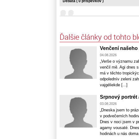
Debata ( 0 príspevkov )
Ďalšie články od tohto b
Venčení našeho 
04.08.2026
„Verše o významu zah
venčil mě. Agi dnes s
má v těchto tropický
odpolednív zeleni za
vajgéliekde [...]
Srpnový portrét
03.08.2026
„Dneska jsem to prázd
v podvečerních hodiná
Dnes v noci jsem v p
agamy vousaté. Dnes 
hodinách u nás doma [