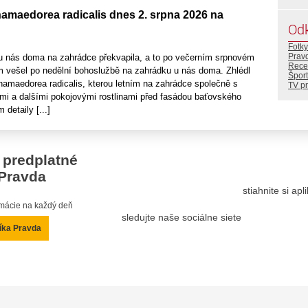
hamaedorea radicalis dnes 2. srpna 2026 na
Od
Fotky
Prav
 nás doma na zahrádce překvapila, a to po večerním srpnovém
Rece
em vešel po nedělní bohoslužbě na zahrádku u nás doma. Zhlédl
Šport
hamaedorea radicalis, kterou letním na zahrádce společně s
TV p
ami a dalšími pokojovými rostlinami před fasádou baťovského
 detaily [...]
 predplatné
Pravda
stiahnite si ap
ormácie na každý deň
sledujte naše sociálne siete
íka Pravda