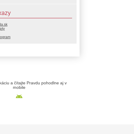
kazy
da.sk
pty
rogram
likáciu a čítajte Pravdu pohodlne aj v
mobile