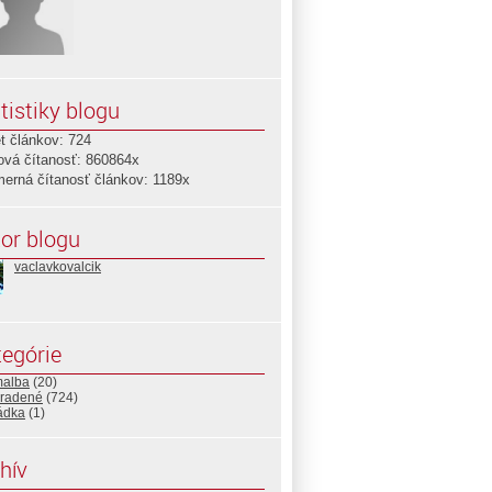
tistiky blogu
t článkov: 724
ová čítanosť: 860864x
merná čítanosť článkov: 1189x
or blogu
vaclavkovalcik
egórie
malba
(20)
radené
(724)
ádka
(1)
hív