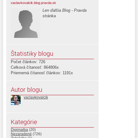
vaclavkovalcik.blog.pravda.sk
Len ďalšia Blog - Pravda
stránka
Štatistiky blogu
Počet článkov: 726
Celková čítanosť: 864806x
Priemerná čítanosť článkov: 1191x
Autor blogu
vaclavkovalcik
Kategórie
Digimalba
(20)
Nezaradené
(726)