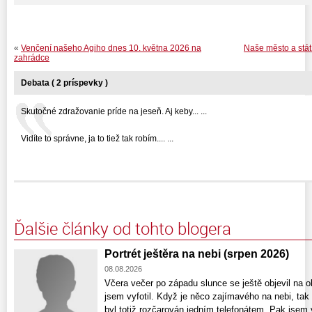
«
Venčení našeho Agiho dnes 10. května 2026 na
Naše město a stát
zahrádce
Debata ( 2 príspevky )
Skutočné zdražovanie príde na jeseň. Aj keby... ...
Vidíte to správne, ja to tiež tak robím.... ...
Ďalšie články od tohto blogera
Portrét ještěra na nebi (srpen 2026)
08.08.2026
Včera večer po západu slunce se ještě objevil na ob
jsem vyfotil. Když je něco zajímavého na nebi, ta
byl totiž rozčarován jedním telefonátem. Pak jsem 