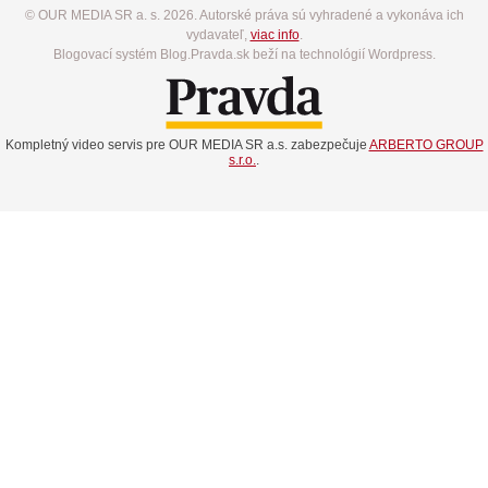
© OUR MEDIA SR a. s. 2026. Autorské práva sú vyhradené a vykonáva ich
vydavateľ,
viac info
.
Blogovací systém Blog.Pravda.sk beží na technológií Wordpress.
Kompletný video servis pre OUR MEDIA SR a.s. zabezpečuje
ARBERTO GROUP
s.r.o.
.