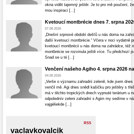
okna vidět tajemný ještěr. Je to pro mě poučení, že
mou inspiraci [...]
Kvetoucí montbrécie dnes 7. srpna 202
07.08.2026
„Dnešní srpnové období dešťů u nás doma na zahrá
další kvetoucí montbrécie.“ Včera v noci vydatně p
kvetoucí montbrécii u nás doma na zahrádce, též nat
montbrécie se rozvinula ještě více. Tu předchozí j
Snad se u té [...]
Venčení našeho Agiho 4. srpna 2026 n
04.08.2026
„Verše o významu zahradní zeleně, kde jsem dnes 
venčil mě. Agi dnes snědl kašičku pro ještěry s tře
má v těchto tropických dnech vypnuté terárium u n
odpolednív zeleni zahradní s Agim my sedíme v nár
vajgéliekde [...]
RSS
vaclavkovalcik