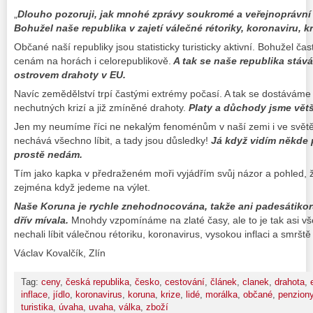
„
Dlouho pozoruji, jak mnohé zprávy soukromé a veřejnoprávní p
Bohužel naše republika v zajetí válečné rétoriky, koronaviru, kri
Občané naší republiky jsou statisticky turisticky aktivní. Bohužel č
cenám na horách i celorepublikově.
A tak se naše republika stáv
ostrovem drahoty v EU.
Navíc zemědělství trpí častými extrémy počasí. A tak se dostávám
nechutných krizí a již zmíněné drahoty.
Platy a důchody jsme vět
Jen my neumíme říci ne nekalým fenoménům v naší zemi i ve světě
nechává všechno líbit, a tady jsou důsledky!
Já když vidím někde 
prostě nedám.
Tím jako kapka v předraženém moři vyjádřím svůj názor a pohled, ž
zejména když jedeme na výlet.
Naše Koruna je rychle znehodnocována, takže ani padesátiko
dřív mívala.
Mnohdy vzpomínáme na zlaté časy, ale to je tak asi vš
nechali líbit válečnou rétoriku, koronavirus, vysokou inflaci a smršt
Václav Kovalčík, Zlín
Tag:
ceny
,
česká republika
,
česko
,
cestování
,
článek
,
clanek
,
drahota
,
inflace
,
jídlo
,
koronavirus
,
koruna
,
krize
,
lidé
,
morálka
,
občané
,
penzion
turistika
,
úvaha
,
uvaha
,
válka
,
zboží