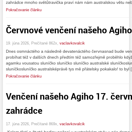
zahrádce mnoho světůtravička praví nám nám australskou větu ne
Pokračovanie článku
Červnové venčení našeho Agiho
19. júna 2026, Prečítané 862x,
vaclavkovalcik
Dnes osmnáctého a následně devatenáctého červnasnad bude ven
probíhat též v dalších dnech předtím též samozřejmě proběhlo když
agamku vousatou sluníčko sluníčko sluníčko australské sluníčkoslun
sluníčkosluníčko australsképrávě tys mě přátelsky pokakalo! to byl 
Pokračovanie článku
Venčení našeho Agiho 17. červ
zahrádce
17. júna 2026, Prečítané 869x,
vaclavkovalcik
„Kolem třetí a čtvrté hodiny počasí v australském stylu u nás doma 