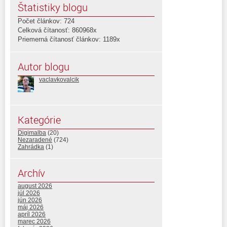
Štatistiky blogu
Počet článkov: 724
Celková čítanosť: 860968x
Priemerná čítanosť článkov: 1189x
Autor blogu
vaclavkovalcik
Kategórie
Digimalba
(20)
Nezaradené
(724)
Zahrádka
(1)
Archív
august 2026
júl 2026
jún 2026
máj 2026
apríl 2026
marec 2026