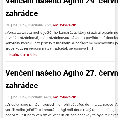
Venčení našeho Agiho 29. červ
zahrádce
29. júna 2026, Prečítané 539x,
vaclavkovalcik
„Verše ze života mého ještěřího kamaráda, který si užíval prázdnin
rovněž prázdninově, má prázdninovou náladu a povědomí.“ dneska 
kobylkua kašičku pro ještěry s malinami a borůvkami muchovníku jó t
srdce když jej venčím na zahrádcetak se usmívá […]
Pokračovanie článku
Venčení našeho Agiho 27. červ
zahrádce
27. júna 2026, Prečítané 448x,
vaclavkovalcik
„Dneska jsme při těch tropech nemohli být přes den na zahrádce. 
venčil mého ještěřího kamaráda. Agi měl dnes malý apetit, snědl je
nedivím.“ Šli jsem ven až ve večerních hodináchkdy to bylo tak ak