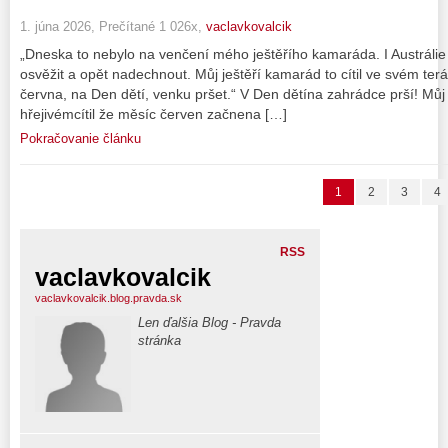
1. júna 2026, Prečítané 1 026x,
vaclavkovalcik
„Dneska to nebylo na venčení mého ještěřího kamaráda. I Austráli
osvěžit a opět nadechnout. Můj ještěří kamarád to cítil ve svém ter
června, na Den dětí, venku pršet.“ V Den dětína zahrádce prší! Můj
hřejivémcítil že měsíc červen začnena […]
Pokračovanie článku
1
2
3
4
RSS
vaclavkovalcik
vaclavkovalcik.blog.pravda.sk
Len ďalšia Blog - Pravda
stránka