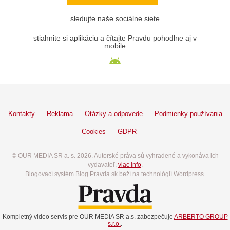
sledujte naše sociálne siete
stiahnite si aplikáciu a čítajte Pravdu pohodlne aj v
mobile
Kontakty
Reklama
Otázky a odpovede
Podmienky používania
Cookies
GDPR
© OUR MEDIA SR a. s. 2026. Autorské práva sú vyhradené a vykonáva ich
vydavateľ,
viac info
.
Blogovací systém Blog.Pravda.sk beží na technológií Wordpress.
Kompletný video servis pre OUR MEDIA SR a.s. zabezpečuje
ARBERTO GROUP
s.r.o.
.