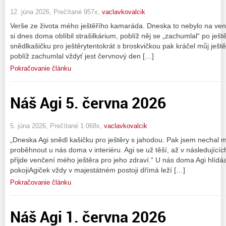
12. júna 2026, Prečítané 957x,
vaclavkovalcik
Verše ze života mého ještěřího kamaráda. Dneska to nebylo na ve
si dnes doma oblíbil strašilkárium, poblíž něj se „zachumlal“ po je
snědlkašičku pro ještěrytentokrát s broskvičkou pak kráčel můj ješt
poblíž zachumlal vždyť jest červnový den […]
Pokračovanie článku
Náš Agi 5. června 2026
5. júna 2026, Prečítané 1 068x,
vaclavkovalcik
„Dneska Agi snědl kašičku pro ještěry s jahodou. Pak jsem nechal
proběhnout u nás doma v interiéru. Agi se už těší, až v následujícíc
přijde venčení mého ještěra pro jeho zdraví.“ U nás doma Agi hlídáa 
pokojiAgiček vždy v majestátném postoji dřímá leží […]
Pokračovanie článku
Náš Agi 1. června 2026