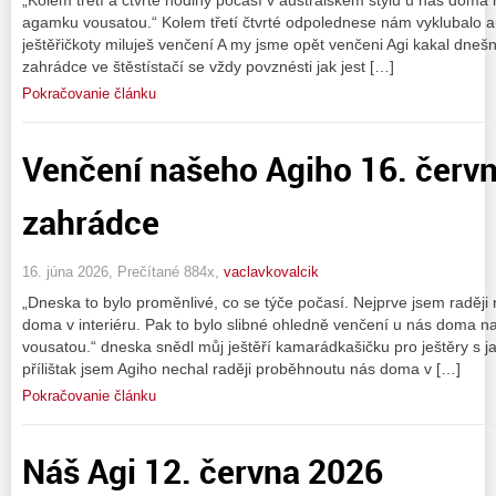
agamku vousatou.“ Kolem třetí čtvrté odpolednese nám vyklubalo au
ještěřičkoty miluješ venčení A my jsme opět venčeni Agi kakal dnešní
zahrádce ve štěstístačí se vždy povznésti jak jest […]
Pokračovanie článku
Venčení našeho Agiho 16. červ
zahrádce
16. júna 2026, Prečítané 884x,
vaclavkovalcik
„Dneska to bylo proměnlivé, co se týče počasí. Nejprve jsem raději
doma v interiéru. Pak to bylo slibné ohledně venčení u nás doma 
vousatou.“ dneska snědl můj ještěří kamarádkašičku pro ještěry s 
přílištak jsem Agiho nechal raději proběhnoutu nás doma v […]
Pokračovanie článku
Náš Agi 12. června 2026