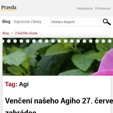
Registrácia
Prihlásenie
Blog
Najnovšie články
Najčítanejšie články
Blog
>
Z tvůrčího života
Najkomentovanejšie články
Zoznam blogov
Komerčné blogy
Tag:
Agi
Venčení našeho Agiho 27. červ
zahrádce