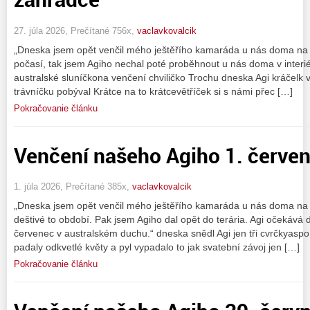
27. júla 2026, Prečítané 756x,
vaclavkovalcik
„Dneska jsem opět venčil mého ještěřího kamaráda u nás doma na z
počasí, tak jsem Agiho nechal poté proběhnout u nás doma v interiér
australské sluníčkona venčení chviličko Trochu dneska Agi kráčelk 
trávníčku pobýval Krátce na to krátcevětříček si s námi přec […]
Pokračovanie článku
Venčení našeho Agiho 1. červe
1. júla 2026, Prečítané 385x,
vaclavkovalcik
„Dneska jsem opět venčil mého ještěřího kamaráda u nás doma na 
deštivé to období. Pak jsem Agiho dal opět do terária. Agi očekává
červenec v australském duchu.“ dneska snědl Agi jen tři cvrčkyasp
padaly odkvetlé květy a pyl vypadalo to jak svatební závoj jen […]
Pokračovanie článku