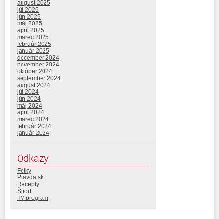
august 2025
júl 2025
jún 2025
máj 2025
apríl 2025
marec 2025
február 2025
január 2025
december 2024
november 2024
október 2024
september 2024
august 2024
júl 2024
jún 2024
máj 2024
apríl 2024
marec 2024
február 2024
január 2024
Odkazy
Fotky
Pravda.sk
Recepty
Šport
TV program