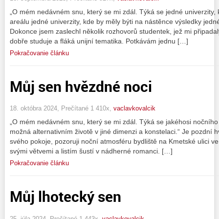
„O mém nedávném snu, který se mi zdál. Týká se jedné univerzity, 
areálu jedné univerzity, kde by měly býti na nástěnce výsledky je
Dokonce jsem zaslechl několik rozhovorů studentek, jež mi připadal
dobře studuje a fláká unijní tematika. Potkávám jednu […]
Pokračovanie článku
Můj sen hvězdné noci
18. októbra 2024, Prečítané 1 410x,
vaclavkovalcik
„O mém nedávném snu, který se mi zdál. Týká se jakéhosi nočního
možná alternativním životě v jiné dimenzi a konstelaci.“ Je pozdní 
svého pokoje, pozoruji noční atmosféru bydliště na Kmetské ulici v
svými větvemi a listím šustí v nádherné romanci. […]
Pokračovanie článku
Můj lhotecký sen
25. júla 2024, Prečítané 1 443x,
vaclavkovalcik