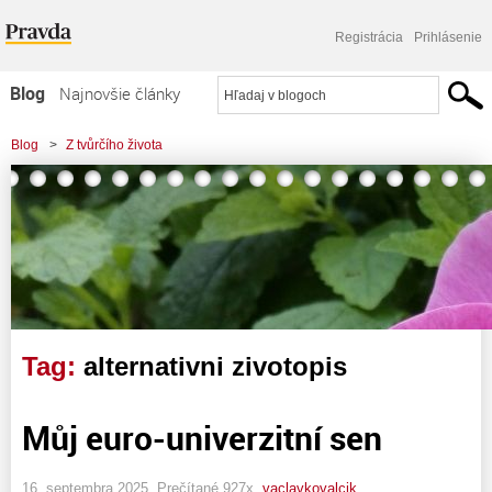
Registrácia
Prihlásenie
Blog
Najnovšie články
Najčítanejšie články
Blog
>
Z tvůrčího života
Najkomentovanejšie články
Zoznam blogov
Komerčné blogy
Tag:
alternativni zivotopis
Můj euro-univerzitní sen
16. septembra 2025, Prečítané 927x,
vaclavkovalcik