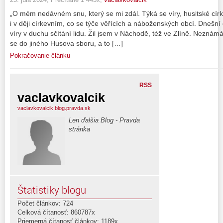
„O mém nedávném snu, který se mi zdál. Týká se víry, husitské církv
i v ději církevním, co se týče věřících a náboženských obcí. Dnešn
víry v duchu sčítání lidu. Žil jsem v Náchodě, též ve Zlíně. Neznámá
se do jiného Husova sboru, a to […]
Pokračovanie článku
RSS
vaclavkovalcik
vaclavkovalcik.blog.pravda.sk
Len ďalšia Blog - Pravda
stránka
Štatistiky blogu
Počet článkov: 724
Celková čítanosť: 860787x
Priemerná čítanosť článkov: 1189x