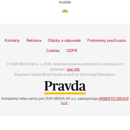
mobile
Kontakty
Reklama
Otázky a odpovede
Podmienky používania
Cookies
GDPR
© OUR MEDIA SR a. s. 2026. Autorské práva sú vyhradené a vykonáva ich
vydavateľ,
viac info
.
Blogovací systém Blog.Pravda.sk beží na technológií Wordpress.
Kompletný video servis pre OUR MEDIA SR a.s. zabezpečuje
ARBERTO GROUP
s.r.o.
.