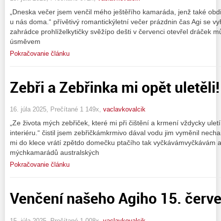
„Dneska večer jsem venčil mého ještěřího kamaráda, jenž také obd
u nás doma.“ přívětivý romantickýletní večer prázdnin čas Agi se vy
zahrádce prohlíželkytičky svěžípo dešti v červenci otevřel dráček m
úsměvem
Pokračovanie článku
Zebři a Zebřinka mi opět uletěli!
16. júla 2025, Prečítané 1 149x,
vaclavkovalcik
„Ze života mých zebřiček, které mi při čištění a krmení vždycky ulet
interiéru.“ čistil jsem zebřičkámkrmivo dával vodu jim vyměnil necha
mi do klece vrátí zpětdo domečku ptačího tak vyčkávámvyčkávám 
mýchkamarádů australských
Pokračovanie článku
Venčení našeho Agiho 15. červ
15. júla 2025, Prečítané 1 008x,
vaclavkovalcik