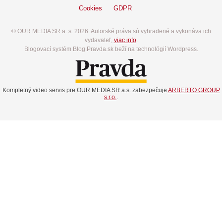
Cookies
GDPR
© OUR MEDIA SR a. s. 2026. Autorské práva sú vyhradené a vykonáva ich
vydavateľ,
viac info
.
Blogovací systém Blog.Pravda.sk beží na technológií Wordpress.
Kompletný video servis pre OUR MEDIA SR a.s. zabezpečuje
ARBERTO GROUP
s.r.o.
.