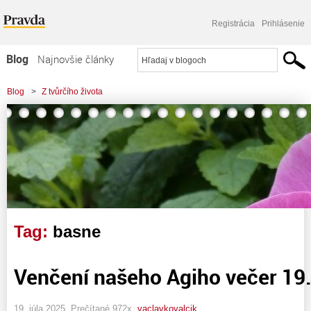
Registrácia
Prihlásenie
Blog
Najnovšie články
Najčítanejšie články
Blog
>
Z tvůrčího života
Najkomentovanejšie články
Zoznam blogov
Komerčné blogy
Tag:
basne
Venčení našeho Agiho večer 19
19. júla 2025, Prečítané 972x,
vaclavkovalcik