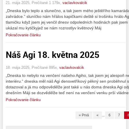
21. mája 2025, Prečítané 1 179x,
vaclavkovalcik
„Dneska bylo teplo a slunečno, a tak jsem mého ještěřího kamarád
zahrádce.“ sluníčko nám hřálos kapičkami deště si trošinku hrálo A
tlamičku když jsem jej venčil dnesv odpoledních hodinách pak jsem
ukázal mu kytičkyjež se nám rozrostlyv květnový Máj
Pokračovanie článku
Náš Agi 18. května 2025
18. mája 2025, Prečítané 895x,
vaclavkovalcik
„Dneska to nebylo na venčení našeho Agiho, tak jsem jej alespoň 
interiéru.“ dneska měl náš Agi densvetříkový pěkný sen proběhnul 
dotazoval a já mu odpovědělže jest také u nás doma dneska Agi od
dnešním Máji se dozvědělže teď není na venčení venku prší vládne
Pokračovanie článku
« Prvá
«
...
6
7