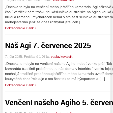
„Dneska to bylo na venčení mého ještěřího kamaráda. Agi příznivě a
čas.“ větříček nám trošku foukásluníčko australské na Agiho kouká 
hrudi a ramenou mýchdráček běhal o sto šest sluníčko australskér
méhoještěřího jenž se dnes rozhýbal jetelíček […]
Pokračovanie článku
Náš Agi 7. července 2025
7. júla 2025, Prečítané 1 071x,
vaclavkovalcik
„Dneska to nebylo na venčení našeho Agiho, neboť venku prší. Tak
kamaráda tradičně proběhnout u nás doma v interiéru.“ venku leje 
nechal já tradičně proběhnoutještěřího mého kamaráda uvnitř doma
koutyběhá chodírelaxuje o sto šest tak to má býtsportem a […]
Pokračovanie článku
Venčení našeho Agiho 5. červe