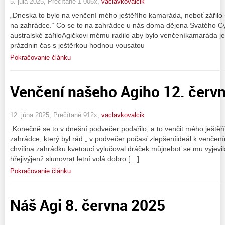
5. júla 2025, Prečítané 1 006x,
vaclavkovalcik
„Dneska to bylo na venčení mého ještěřího kamaráda, neboť zářilo
na zahrádce.“ Co se to na zahrádce u nás doma dějena Svatého Cy
australské zářiloAgičkovi mému radilo aby bylo venčeníkamaráda ješ
prázdnin čas s ještěrkou hodnou vousatou
Pokračovanie článku
Venčení našeho Agiho 12. červ
12. júna 2025, Prečítané 912x,
vaclavkovalcik
„Konečně se to v dnešní podvečer podařilo, a to venčit mého ješt
zahrádce, který byl rád.„ v podvečer počasí zlepšeníideál k venčení
chvílina zahrádku kvetoucí vylučoval dráček můjneboť se mu vyjevila
hřejivýjenž slunovrat letní volá dobro […]
Pokračovanie článku
Náš Agi 8. června 2025