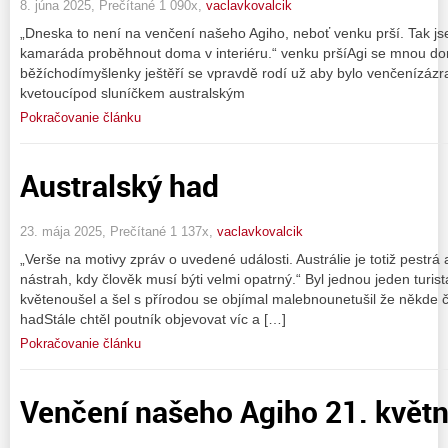
8. júna 2025, Prečítané 1 090x,
vaclavkovalcik
„Dneska to není na venčení našeho Agiho, neboť venku prší. Tak j
kamaráda proběhnout doma v interiéru.“ venku pršíAgi se mnou do
běžíchodímyšlenky ještěří se vpravdě rodí už aby bylo venčenízázr
kvetoucípod sluníčkem australským
Pokračovanie článku
Australský had
23. mája 2025, Prečítané 1 137x,
vaclavkovalcik
„Verše na motivy zpráv o uvedené události. Austrálie je totiž pestr
nástrah, kdy člověk musí býti velmi opatrný.“ Byl jednou jeden turis
květenoušel a šel s přírodou se objímal malebnounetušil že někde 
hadStále chtěl poutník objevovat víc a […]
Pokračovanie článku
Venčení našeho Agiho 21. květ