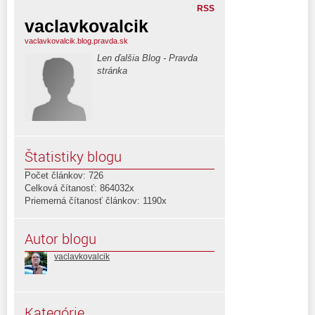
RSS
vaclavkovalcik
vaclavkovalcik.blog.pravda.sk
Len ďalšia Blog - Pravda
stránka
Štatistiky blogu
Počet článkov: 726
Celková čítanosť: 864032x
Priemerná čítanosť článkov: 1190x
Autor blogu
vaclavkovalcik
Kategórie