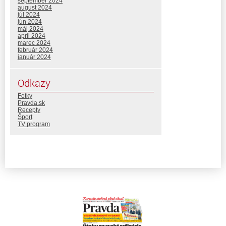
september 2024
august 2024
júl 2024
jún 2024
máj 2024
apríl 2024
marec 2024
február 2024
január 2024
Odkazy
Fotky
Pravda.sk
Recepty
Šport
TV program