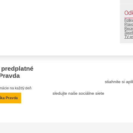
Od
Fotky
Prav
Rece
Šport
TV p
 predplatné
Pravda
stiahnite si ap
ormácie na každý deň
sledujte naše sociálne siete
íka Pravda