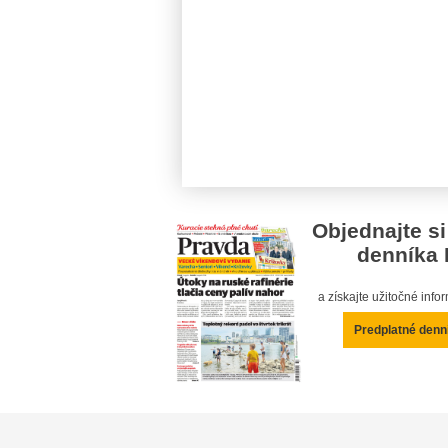
Objednajte si
denníka 
a získajte užitočné inf
Predplatné denn