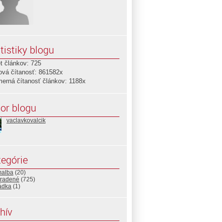
tistiky blogu
t článkov: 725
ová čítanosť: 861582x
merná čítanosť článkov: 1188x
or blogu
vaclavkovalcik
egórie
malba
(20)
radené
(725)
ádka
(1)
hív