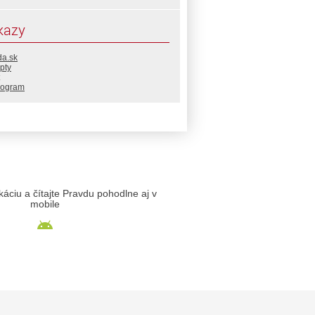
kazy
da.sk
pty
rogram
likáciu a čítajte Pravdu pohodlne aj v
mobile