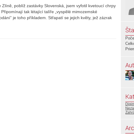
e Zlíně, poblíž zastávky Slovenská, jsem vyfotil kvetoucí chrpy
. Připomínají tak létající talíře „vyspělé mimozemské
ání“ je toho příkladem. Střapatí se jejich květy, jež zázrak
Šta
Poče
Celk
Prie
Aut
Kat
Digi
Neza
Zahr
Arc