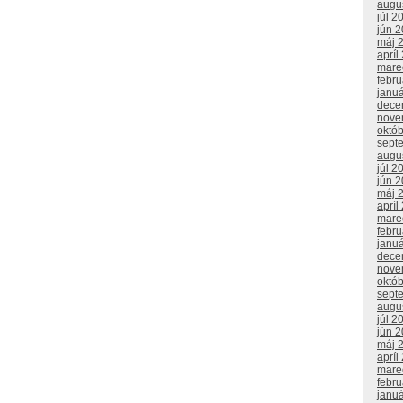
augu
júl 2
jún 
máj 
apríl
mare
febr
janu
dece
nove
októ
sept
augu
júl 2
jún 
máj 
apríl
mare
febr
janu
dece
nove
októ
sept
augu
júl 2
jún 
máj 
apríl
mare
febr
janu