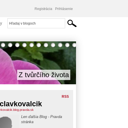
Registrácia
Prihlásenie
y
Z tvůrčího života
RSS
clavkovalcik
vkovalcik.blog.pravda.sk
Len ďalšia Blog - Pravda
stránka