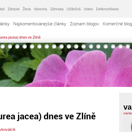
tail
Zdravie
Žena
Varecha
Záhrada
Užitočná
Video
DefenceNews
lánky
Najkomentovanejšie články
Zoznam blogov
Komerčné blog
urea jacea) dnes ve Zlíně
va
urea jacea) dnes ve Zlíně
vacla
vkovalcik