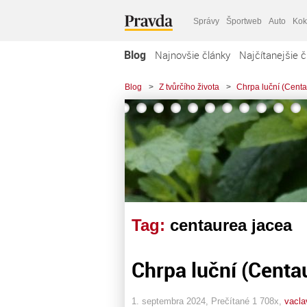
Správy
Športweb
Auto
Kok
Blog
Najnovšie články
Najčítanejšie č
Blog
>
Z tvůrčího života
>
Chrpa luční (Centa
Tag:
centaurea jacea
Chrpa luční (Centa
1. septembra 2024, Prečítané 1 708x,
vacla