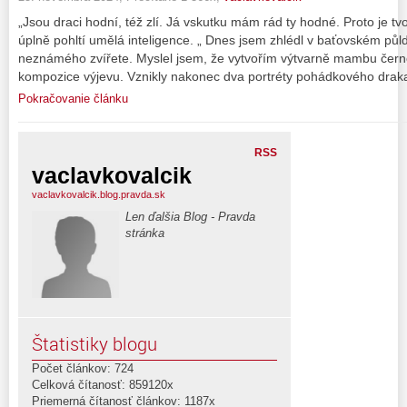
„Jsou draci hodní, též zlí. Já vskutku mám rád ty hodné. Proto je tvo
úplně pohltí umělá inteligence. „ Dnes jsem zhlédl v baťovském pů
neznámého zvířete. Myslel jsem, že vytvořím výtvarně mambu čern
kompozice výjevu. Vznikly nakonec dva portréty pohádkového drak
Pokračovanie článku
RSS
vaclavkovalcik
vaclavkovalcik.blog.pravda.sk
Len ďalšia Blog - Pravda
stránka
Štatistiky blogu
Počet článkov: 724
Celková čítanosť: 859120x
Priemerná čítanosť článkov: 1187x