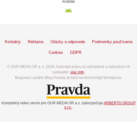
mobile
Kontakty
Reklama
Otázky a odpovede
Podmienky používania
Cookies
GDPR
© OUR MEDIA SR a. s. 2026. Autorské práva sú vyhradené a vykonáva ich
vydavateľ,
viac info
.
Blogovací systém Blog.Pravda.sk beží na technológií Wordpress.
Kompletný video servis pre OUR MEDIA SR a.s. zabezpečuje
ARBERTO GROUP
s.r.o.
.