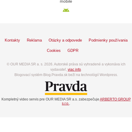
mobile
Kontakty
Reklama
Otázky a odpovede
Podmienky používania
Cookies
GDPR
© OUR MEDIA SR a. s. 2026. Autorské práva sú vyhradené a vykonáva ich
vydavateľ,
viac info
.
Blogovací systém Blog.Pravda.sk beží na technológií Wordpress.
Kompletný video servis pre OUR MEDIA SR a.s. zabezpečuje
ARBERTO GROUP
s.r.o.
.