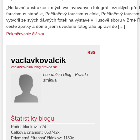
„Nedávné abstrakce z mých vystavovaných fotografií vzniklých pře
fauvismus stapélie, Počítačový fauvismus cínie, Počítačový fauvis
vytvořil ze svých dávných fotek na výstavě v Husově sboru v Brně 
cestě zpátky a doma jsem uvedené fotografie upravil do […]
Pokračovanie článku
RSS
vaclavkovalcik
vaclavkovalcik.blog.pravda.sk
Len ďalšia Blog - Pravda
stránka
Štatistiky blogu
Počet článkov: 724
Celková čítanosť: 860742x
Priemerná čítanosť článkov: 1189x