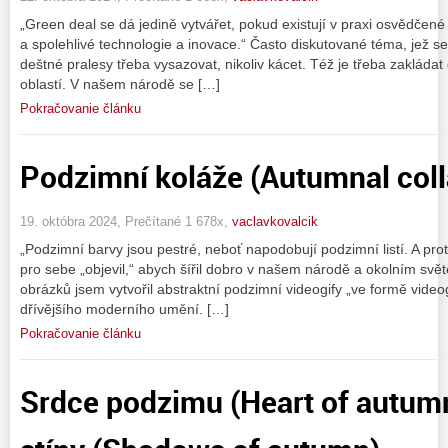
„Green deal se dá jedině vytvářet, pokud existují v praxi osvědčené 
a spolehlivé technologie a inovace.“ Často diskutované téma, jež se 
deštné pralesy třeba vysazovat, nikoliv kácet. Též je třeba zakládat
oblastí. V našem národě se […]
Pokračovanie článku
Podzimní koláže (Autumnal col
19. októbra 2024, Prečítané 1 678x,
vaclavkovalcik
„Podzimní barvy jsou pestré, neboť napodobují podzimní listí. A pro
pro sebe „objevil,“ abych šířil dobro v našem národě a okolním svět
obrázků jsem vytvořil abstraktní podzimní videogify „ve formě video
dřívějšího moderního umění. […]
Pokračovanie článku
Srdce podzimu (Heart of autum