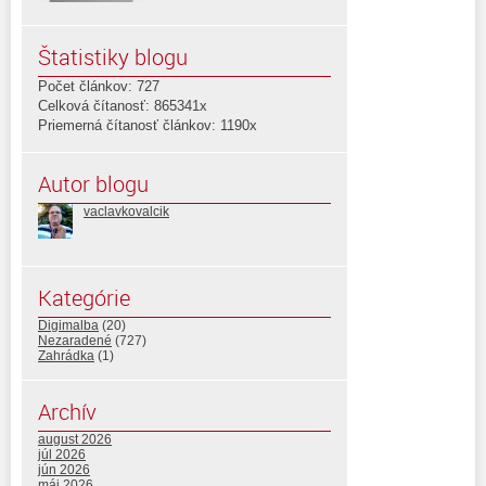
Štatistiky blogu
Počet článkov: 727
Celková čítanosť: 865341x
Priemerná čítanosť článkov: 1190x
Autor blogu
vaclavkovalcik
Kategórie
Digimalba
(20)
Nezaradené
(727)
Zahrádka
(1)
Archív
august 2026
júl 2026
jún 2026
máj 2026