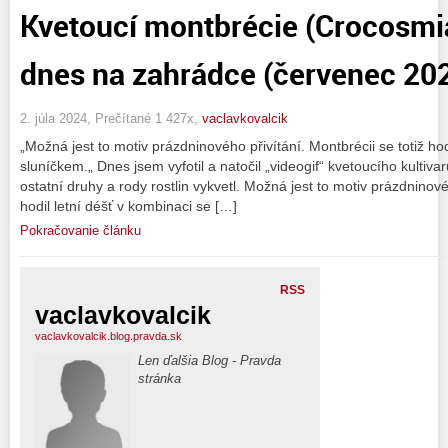
Kvetoucí montbrécie (Crocosmia
dnes na zahrádce (červenec 20
2. júla 2024, Prečítané 1 427x,
vaclavkovalcik
„Možná jest to motiv prázdninového přivítání. Montbrécii se totiž hod
sluníčkem.„ Dnes jsem vyfotil a natočil „videogif“ kvetoucího kultiv
ostatní druhy a rody rostlin vykvetl. Možná jest to motiv prázdninovéh
hodil letní déšť v kombinaci se […]
Pokračovanie článku
RSS
vaclavkovalcik
vaclavkovalcik.blog.pravda.sk
Len ďalšia Blog - Pravda
stránka