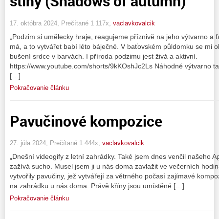
stíny (Shadows of autumn)
17. októbra 2024, Prečítané 1 117x,
vaclavkovalcik
„Podzim si umělecky hraje, reagujeme příznivě na jeho výtvarno a f
má, a to vytvářet babí léto báječné. V baťovském půldomku se mi obj
bušení srdce v barvách. I příroda podzimu jest živá a aktivní.
https://www.youtube.com/shorts/9kKOshJc2Ls Náhodné výtvarno tak 
[…]
Pokračovanie článku
Pavučinové kompozice
27. júla 2024, Prečítané 1 444x,
vaclavkovalcik
„Dnešní videogify z letní zahrádky. Také jsem dnes venčil našeho A
zažívá sucho. Musel jsem ji u nás doma zavlažit ve večerních hodin
vytvořily pavučiny, jež vytvářejí za větrného počasí zajímavé kompoz
na zahrádku u nás doma. Právě kříny jsou umístěné […]
Pokračovanie článku