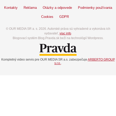
Kontakty
Reklama
Otázky a odpovede
Podmienky používania
Cookies
GDPR
© OUR MEDIA SR a. s. 2026. Autorské práva sú vyhradené a vykonáva ich
vydavateľ,
viac info
.
Blogovací systém Blog.Pravda.sk beží na technológií Wordpress.
Kompletný video servis pre OUR MEDIA SR a.s. zabezpečuje
ARBERTO GROUP
s.r.o.
.