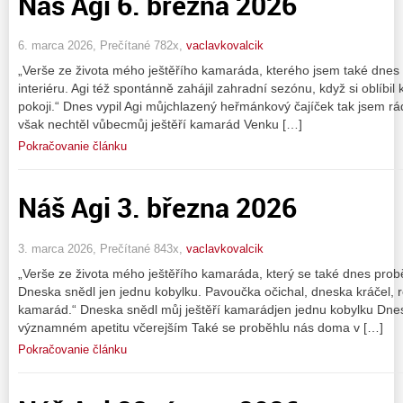
Náš Agi 6. března 2026
6. marca 2026, Prečítané 782x,
vaclavkovalcik
„Verše ze života mého ještěřího kamaráda, kterého jsem také dne
interiéru. Agi též spontánně zahájil zahradní sezónu, když si oblíbi
pokoji.“ Dnes vypil Agi můjchlazený heřmánkový čajíček tak jsem rád
však nechtěl vůbecmůj ještěří kamarád Venku […]
Pokračovanie článku
Náš Agi 3. března 2026
3. marca 2026, Prečítané 843x,
vaclavkovalcik
„Verše ze života mého ještěřího kamaráda, který se také dnes probě
Dneska snědl jen jednu kobylku. Pavoučka očichal, dneska kráčel, re
kamarád.“ Dneska snědl můj ještěří kamarádjen jednu kobylku Dne
významném apetitu včerejším Také se proběhlu nás doma v […]
Pokračovanie článku