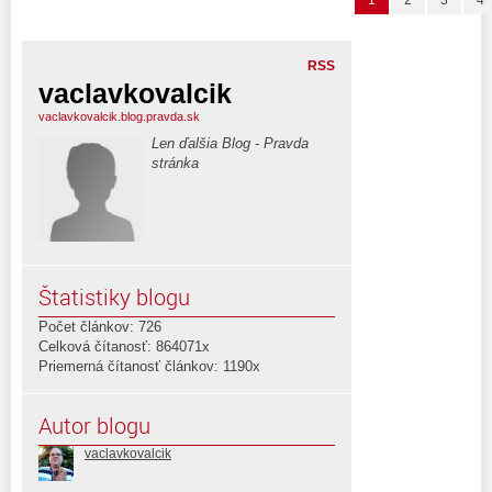
1
2
3
4
RSS
vaclavkovalcik
vaclavkovalcik.blog.pravda.sk
Len ďalšia Blog - Pravda
stránka
Štatistiky blogu
Počet článkov: 726
Celková čítanosť: 864071x
Priemerná čítanosť článkov: 1190x
Autor blogu
vaclavkovalcik