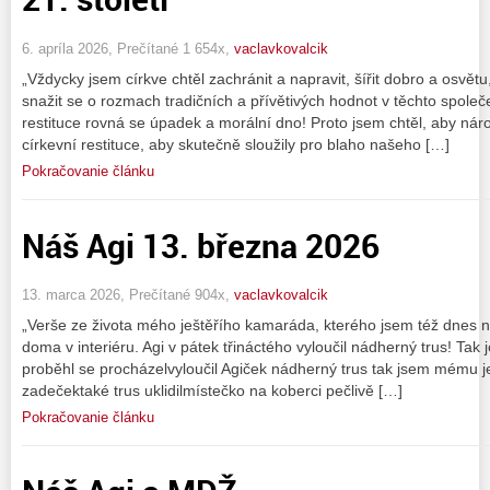
6. apríla 2026, Prečítané 1 654x,
vaclavkovalcik
„Vždycky jsem církve chtěl zachránit a napravit, šířit dobro a osvětu
snažit se o rozmach tradičních a přívětivých hodnot v těchto společ
restituce rovná se úpadek a morální dno! Proto jsem chtěl, aby nár
církevní restituce, aby skutečně sloužily pro blaho našeho […]
Pokračovanie článku
Náš Agi 13. března 2026
13. marca 2026, Prečítané 904x,
vaclavkovalcik
„Verše ze života mého ještěřího kamaráda, kterého jsem též dnes 
doma v interiéru. Agi v pátek třináctého vyloučil nádherný trus! Tak 
proběhl se procházelvyloučil Agiček nádherný trus tak jsem mému
zadečektaké trus uklidilmístečko na koberci pečlivě […]
Pokračovanie článku