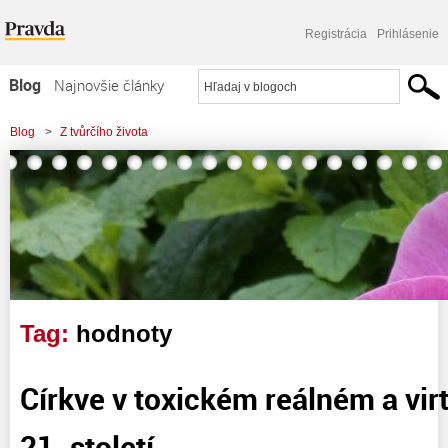
Registrácia
Prihlásenie
Blog
Najnovšie články
Najčítanejšie články
Blog
>
Z tvůrčího života
Najkomentovanejšie články
Zoznam blogov
Komerčné blogy
Tag:
hodnoty
Církve v toxickém reálném a vir
21. století