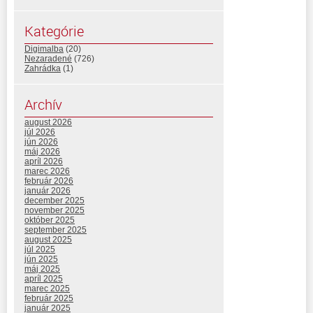
Kategórie
Digimalba
(20)
Nezaradené
(726)
Zahrádka
(1)
Archív
august 2026
júl 2026
jún 2026
máj 2026
apríl 2026
marec 2026
február 2026
január 2026
december 2025
november 2025
október 2025
september 2025
august 2025
júl 2025
jún 2025
máj 2025
apríl 2025
marec 2025
február 2025
január 2025