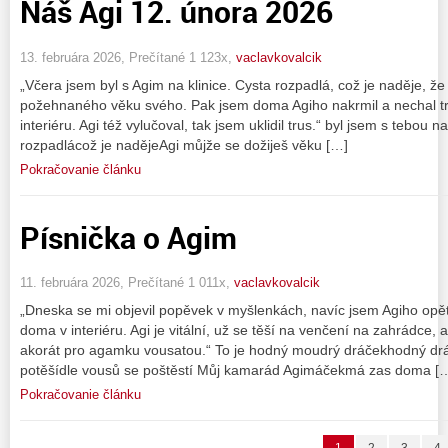
Náš Agi 12. února 2026
13. februára 2026, Prečítané 1 123x,
vaclavkovalcik
„Včera jsem byl s Agim na klinice. Cysta rozpadlá, což je naděje, že
požehnaného věku svého. Pak jsem doma Agiho nakrmil a nechal t
interiéru. Agi též vylučoval, tak jsem uklidil trus.“ byl jsem s tebou n
rozpadlácož je nadějeAgi můjže se dožiješ věku […]
Pokračovanie článku
Písnička o Agim
11. februára 2026, Prečítané 1 011x,
vaclavkovalcik
„Dneska se mi objevil popěvek v myšlenkách, navíc jsem Agiho opě
doma v interiéru. Agi je vitální, už se těší na venčení na zahrádce,
akorát pro agamku vousatou.“ To je hodný moudrý dráčekhodný d
potěšídle vousů se poštěstí Můj kamarád Agimáčekmá zas doma [
Pokračovanie článku