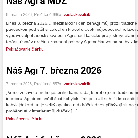
Náš Agi a MDŽ
8. marca 2026, Prečítané 996x,
vaclavkovalcik
Dnes 8. března 2026… mezinárodní den ženAgi můj prožil tradičně
pavoučkempod stůl si zalezl on kráčel dráček můjodpočíval relaxov
vypravovalpohádečky sváteční Agi snědl kašičku pro ještěrydělano
teráriu úsměv dračína znamení pohody Agamečku vousatou by z lá
Pokračovanie článku
Náš Agi 7. března 2026
7. marca 2026, Prečítané 857x,
vaclavkovalcik
„Verše ze života mého ještěřího kamaráda, kterého jsem tradičně 
interiéru. Agi dnes snědl šest kobylek. Tak je to all right.“ dnes sn
kobylajdakorát to je velký apetitco má dráček dnes přibývají slunce 
proběhnutí v interiérumůj dráček […]
Pokračovanie článku