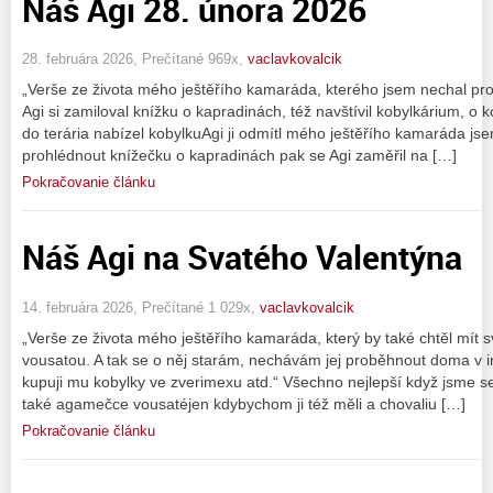
Náš Agi 28. února 2026
28. februára 2026, Prečítané 969x,
vaclavkovalcik
„Verše ze života mého ještěřího kamaráda, kterého jsem nechal pro
Agi si zamiloval knížku o kapradinách, též navštívil kobylkárium, o 
do terária nabízel kobylkuAgi ji odmítl mého ještěřího kamaráda j
prohlédnout knížečku o kapradinách pak se Agi zaměřil na […]
Pokračovanie článku
Náš Agi na Svatého Valentýna
14. februára 2026, Prečítané 1 029x,
vaclavkovalcik
„Verše ze života mého ještěřího kamaráda, který by také chtěl mít
vousatou. A tak se o něj starám, nechávám jej proběhnout doma v int
kupuji mu kobylky ve zverimexu atd.“ Všechno nejlepší když jsme se 
také agamečce vousatéjen kdybychom ji též měli a chovaliu […]
Pokračovanie článku