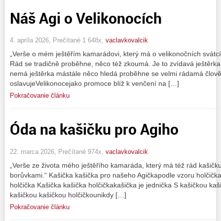
Náš Agi o Velikonocích
4. apríla 2026, Prečítané 1 648x,
vaclavkovalcik
„Verše o mém ještěřím kamarádovi, který má o velikonočních svátcí
Rád se tradičně proběhne, něco též zkoumá. Je to zvídavá ještěrka
nemá ještěrka mástále něco hledá proběhne se velmi rádamá člov
oslavujeVelikonocejako promoce blíž k venčení na […]
Pokračovanie článku
Óda na kašičku pro Agiho
22. marca 2026, Prečítané 974x,
vaclavkovalcik
„Verše ze života mého ještěřího kamaráda, který má též rád kašičku 
borůvkami.“ Kašička kašička pro našeho Agičkapodle vzoru holčička
holčička Kašička kašička holčičkakašička je jednička S kašičkou kaš
kašičkou kašičkou holčičkounikdy […]
Pokračovanie článku