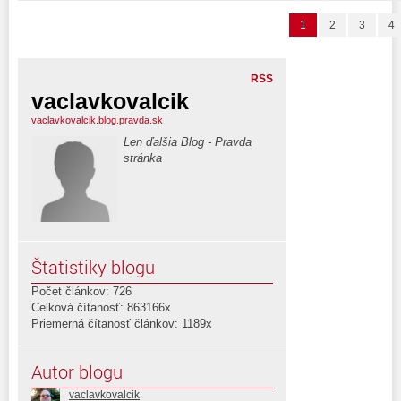
1
2
3
4
RSS
vaclavkovalcik
vaclavkovalcik.blog.pravda.sk
Len ďalšia Blog - Pravda
stránka
Štatistiky blogu
Počet článkov: 726
Celková čítanosť: 863166x
Priemerná čítanosť článkov: 1189x
Autor blogu
vaclavkovalcik