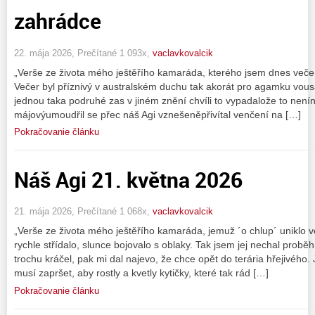
zahrádce
22. mája 2026, Prečítané 1 093x,
vaclavkovalcik
„Verše ze života mého ještěřího kamaráda, kterého jsem dnes veče
Večer byl příznivý v australském duchu tak akorát pro agamku vou
jednou taka podruhé zas v jiném znění chvíli to vypadalože to není
májovýumoudřil se přec náš Agi vznešeněpřivítal venčení na […]
Pokračovanie článku
Náš Agi 21. května 2026
21. mája 2026, Prečítané 1 068x,
vaclavkovalcik
„Verše ze života mého ještěřího kamaráda, jemuž ´o chlup´ uniklo 
rychle střídalo, slunce bojovalo s oblaky. Tak jsem jej nechal probě
trochu kráčel, pak mi dal najevo, že chce opět do terária hřejivého. 
musí zapršet, aby rostly a kvetly kytičky, které tak rád […]
Pokračovanie článku