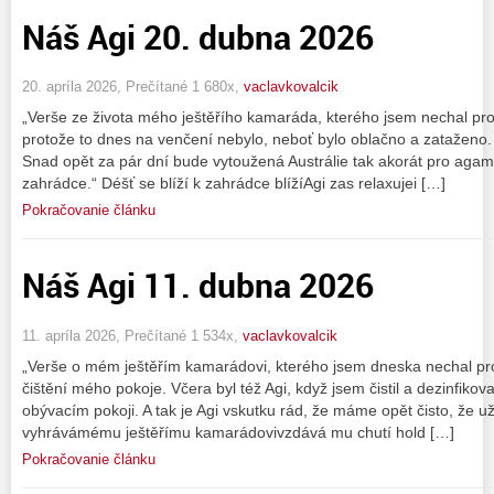
Náš Agi 20. dubna 2026
20. apríla 2026, Prečítané 1 680x,
vaclavkovalcik
„Verše ze života mého ještěřího kamaráda, kterého jsem nechal pro
protože to dnes na venčení nebylo, neboť bylo oblačno a zataženo
Snad opět za pár dní bude vytoužená Austrálie tak akorát pro ag
zahrádce.“ Déšť se blíží k zahrádce blížíAgi zas relaxujei […]
Pokračovanie článku
Náš Agi 11. dubna 2026
11. apríla 2026, Prečítané 1 534x,
vaclavkovalcik
„Verše o mém ještěřím kamarádovi, kterého jsem dneska nechal pr
čištění mého pokoje. Včera byl též Agi, když jsem čistil a dezinfikova
obývacím pokoji. A tak je Agi vskutku rád, že máme opět čisto, že u
vyhrávámému ještěřímu kamarádovivzdává mu chutí hold […]
Pokračovanie článku