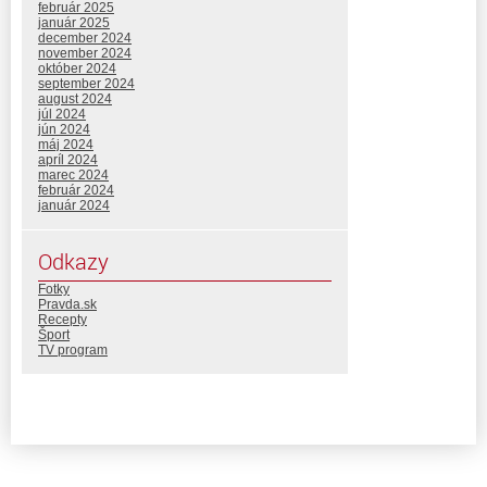
február 2025
január 2025
december 2024
november 2024
október 2024
september 2024
august 2024
júl 2024
jún 2024
máj 2024
apríl 2024
marec 2024
február 2024
január 2024
Odkazy
Fotky
Pravda.sk
Recepty
Šport
TV program