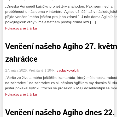
„Dneska Agi snědl kašičku pro ještěry s jahodou. Pak jsem nechal
proběhnout u nás doma v interiéru. Agi se už těší, až v následujícíc
přijde venčení mého ještěra pro jeho zdraví.“ U nás doma Agi hlídáa 
pokojiAgiček vždy v majestátném postoji dřímá leží […]
Pokračovanie článku
Venčení našeho Agiho 27. květ
zahrádce
27. mája 2026, Prečítané 1 104x,
vaclavkovalcik
„Verše ze života mého ještěřího kamaráda, který měl dneska rado
na zahrádce.“ na zahrádce za sluněníms Agičkem my dneska šli slu
ještěřípokakal kytičku trochu se prošelon k Máji došeldovtípil se 
Pokračovanie článku
Venčení našeho Agiho dnes 22.