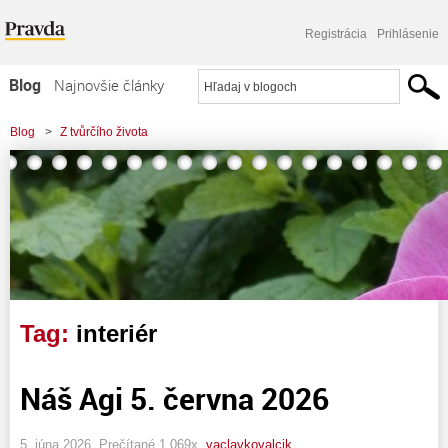
Registrácia
Prihlásenie
Blog
Najnovšie články
Najčítanejšie články
Blog
>
Z tvůrčího života
Najkomentovanejšie články
Zoznam blogov
Komerčné blogy
Tag:
interiér
Náš Agi 5. června 2026
5. júna 2026, Prečítané 1 069x,
vaclavkovalcik