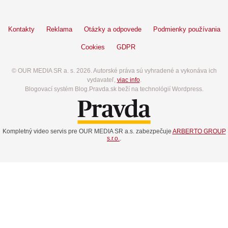
Kontakty
Reklama
Otázky a odpovede
Podmienky používania
Cookies
GDPR
© OUR MEDIA SR a. s. 2026. Autorské práva sú vyhradené a vykonáva ich
vydavateľ,
viac info
.
Blogovací systém Blog.Pravda.sk beží na technológií Wordpress.
Kompletný video servis pre OUR MEDIA SR a.s. zabezpečuje
ARBERTO GROUP
s.r.o.
.