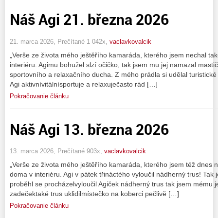
Náš Agi 21. března 2026
21. marca 2026, Prečítané 1 042x,
vaclavkovalcik
„Verše ze života mého ještěřího kamaráda, kterého jsem nechal t
interiéru. Agimu bohužel slzí očičko, tak jsem mu jej namazal mast
sportovního a relaxačního ducha. Z mého prádla si udělal turistické
Agi aktivnívitálnísportuje a relaxuječasto rád […]
Pokračovanie článku
Náš Agi 13. března 2026
13. marca 2026, Prečítané 903x,
vaclavkovalcik
„Verše ze života mého ještěřího kamaráda, kterého jsem též dnes 
doma v interiéru. Agi v pátek třináctého vyloučil nádherný trus! Tak 
proběhl se procházelvyloučil Agiček nádherný trus tak jsem mému
zadečektaké trus uklidilmístečko na koberci pečlivě […]
Pokračovanie článku