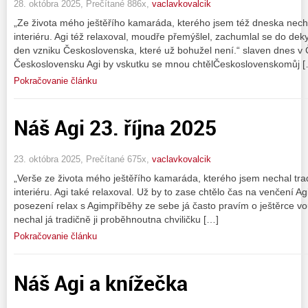
28. októbra 2025, Prečítané 886x,
vaclavkovalcik
„Ze života mého ještěřího kamaráda, kterého jsem též dneska nec
interiéru. Agi též relaxoval, moudře přemýšlel, zachumlal se do de
den vzniku Československa, které už bohužel není.“ slaven dnes v Če
Československu Agi by vskutku se mnou chtělČeskoslovenskomůj 
Pokračovanie článku
Náš Agi 23. října 2025
23. októbra 2025, Prečítané 675x,
vaclavkovalcik
„Verše ze života mého ještěřího kamaráda, kterého jsem nechal tr
interiéru. Agi také relaxoval. Už by to zase chtělo čas na venčení Agi
posezení relax s Agimpříběhy ze sebe já často pravím o ještěrce 
nechal já tradičně ji proběhnoutna chviličku […]
Pokračovanie článku
Náš Agi a knížečka