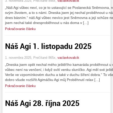
3. novembra 2025, Prečítané 846x,
vaclavkovalcik
„Náš Agi vůbec neví, co je to ustavující se Poslanecká Sněmovna, ne
svým životem, a to s námi. Dneska jsem jej nechal proběhnout u nás
dnes básním.“ náš Agi vůbec nevíco jest Sněmovna a její schůze neb
jsem nechal také dnesproběhnout u nás doma v […]
Pokračovanie článku
Náš Agi 1. listopadu 2025
1. novembra 2025, Prečítané 865x,
vaclavkovalcik
„Dneska jsem opět nechal mého ještěřího kamaráda proběhnout u n
vůbec není na venčení, i když svítí venku sluníčko. Agi měl své ješt
Verše ve vzpomínkovém duchu a také v duchu šíření dobra.“ To vš
dobro všude rozšířit Agimáčku Agi můj Proběhnutí relax […]
Pokračovanie článku
Náš Agi 28. října 2025