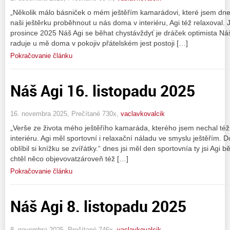
„Několik málo básniček o mém ještěřím kamarádovi, které jsem dn
naši ještěrku proběhnout u nás doma v interiéru, Agi též relaxoval. 
prosince 2025 Náš Agi se běhat chystávždyť je dráček optimista Náš
raduje u mě doma v pokojiv přátelském jest postoji […]
Pokračovanie článku
Náš Agi 16. listopadu 2025
16. novembra 2025, Prečítané 730x,
vaclavkovalcik
„Verše ze života mého ještěřího kamaráda, kterého jsem nechal t
interiéru. Agi měl sportovní i relaxační náladu ve smyslu ještěřím. D
oblíbil si knížku se zvířátky.“ dnes jsi měl den sportovnía ty jsi Agi
chtěl něco objevovatzároveň též […]
Pokračovanie článku
Náš Agi 8. listopadu 2025
8. novembra 2025, Prečítané 746x,
vaclavkovalcik