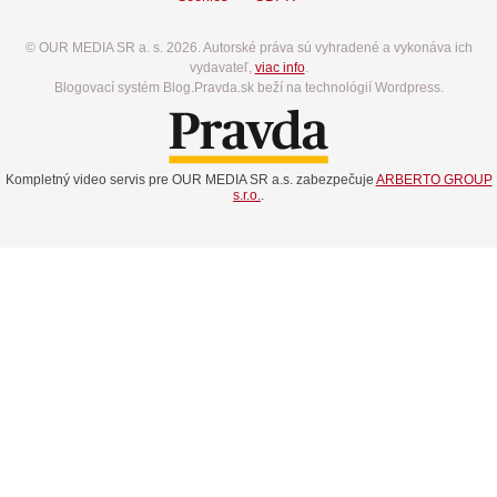
© OUR MEDIA SR a. s. 2026. Autorské práva sú vyhradené a vykonáva ich
vydavateľ,
viac info
.
Blogovací systém Blog.Pravda.sk beží na technológií Wordpress.
Kompletný video servis pre OUR MEDIA SR a.s. zabezpečuje
ARBERTO GROUP
s.r.o.
.