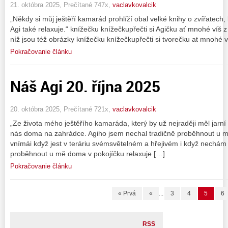
21. októbra 2025, Prečítané 747x,
vaclavkovalcik
„Někdy si můj ještěří kamarád prohlíží obal velké knihy o zvířatech,
Agi také relaxuje.“ knížečku knížečkupřečti si Agičku ať mnohé víš
níž jsou též obrázky knížečku knížečkupřečti si tvorečku at mnohé v
Pokračovanie článku
Náš Agi 20. října 2025
20. októbra 2025, Prečítané 721x,
vaclavkovalcik
„Ze života mého ještěřího kamaráda, který by už nejraději měl jarní 
nás doma na zahrádce. Agiho jsem nechal tradičně proběhnout u m
vnímái když jest v teráriu svémsvětelném a hřejivém i když nechá
proběhnout u mě doma v pokojíčku relaxuje […]
Pokračovanie článku
« Prvá
«
...
3
4
5
6
RSS