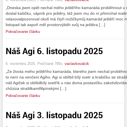
„Dneska jsem opět nechal mého ještěřího kamaráda proběhnout u ná
dostal kašičku, vápník pro ještěry, též jsem mu do ní přimíchal mali
relaxovalpozoroval okolí má čtyři nožičkymůj kamarád ještěří moc
listopad tak aspoň měl prostorvýběh svůj na ještěra […]
Pokračovanie článku
Náš Agi 6. listopadu 2025
6. novembra 2025, Prečítané 780x,
vaclavkovalcik
„Ze života mého ještěřího kamaráda, kterého jsem nechal proběhno
to není na venčení Agiho. Agi si oblíbil bílý svetr a krabičku se straši
náš Agiček si oblíbilbílý svetřík u nás doma postavičku zakotvilzvíd
chůziza strašilkamifilipínskými […]
Pokračovanie článku
Náš Agi 3. listopadu 2025