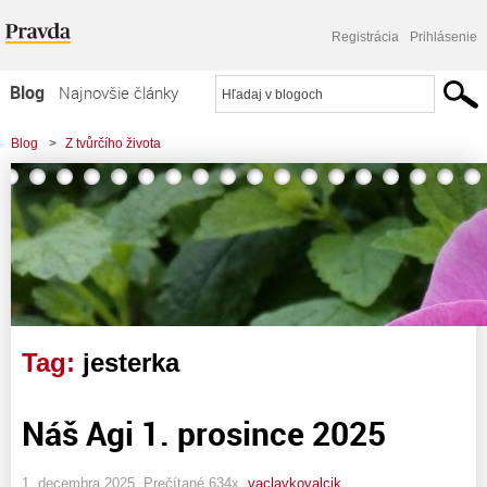
Registrácia
Prihlásenie
Blog
Najnovšie články
Najčítanejšie články
Blog
>
Z tvůrčího života
Najkomentovanejšie články
Zoznam blogov
Komerčné blogy
Tag:
jesterka
Náš Agi 1. prosince 2025
1. decembra 2025, Prečítané 634x,
vaclavkovalcik