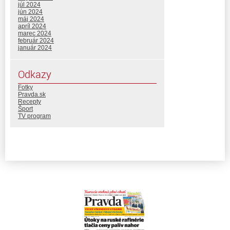
júl 2024
jún 2024
máj 2024
apríl 2024
marec 2024
február 2024
január 2024
Odkazy
Fotky
Pravda.sk
Recepty
Šport
TV program