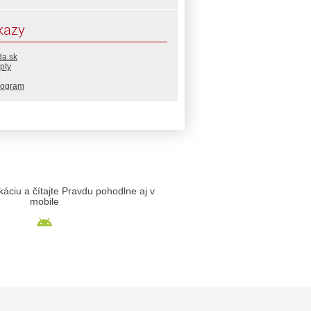
kazy
da.sk
pty
rogram
likáciu a čítajte Pravdu pohodlne aj v
mobile