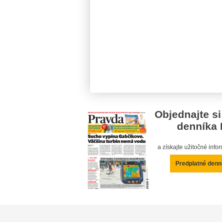
Objednajte si
denníka 
a získajte užitočné inf
Predplatné denn