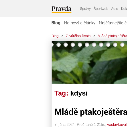
Správy
Športweb
Auto
Kok
Blog
Najnovšie články
Najčítanejšie č
Blog
>
Z tvůrčího života
>
Mládě ptakoještěr
Tag:
kdysi
Mládě ptakoještěr
7. júna 2024, Prečítané 1 215x,
vaclavkoval