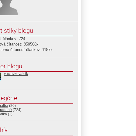
tistiky blogu
t článkov: 724
ová čítanosť: 859508x
merná čítanosť článkov: 1187x
or blogu
vaclavkovalcik
egórie
malba
(20)
radené
(724)
ádka
(1)
hív