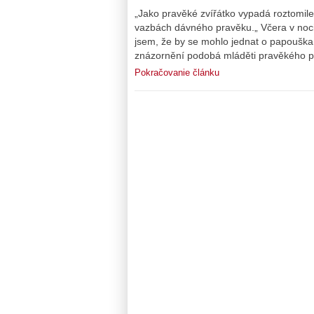
„Jako pravěké zvířátko vypadá roztomile
vazbách dávného pravěku.„ Včera v noci
jsem, že by se mohlo jednat o papoušk
znázornění podobá mláděti pravěkého p
Pokračovanie článku