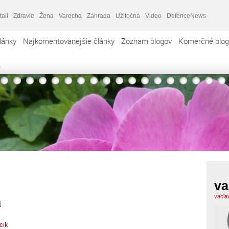
tail
Zdravie
Žena
Varecha
Záhrada
Užitočná
Video
DefenceNews
lánky
Najkomentovanejšie články
Zoznam blogov
Komerčné blog
a
va
a
vacla
cik