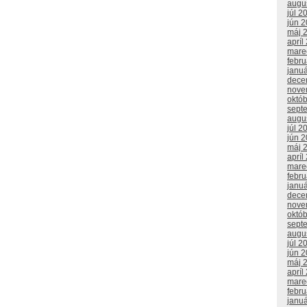
augu
júl 2
jún 
máj 
apríl
mare
febr
janu
dece
nove
októ
sept
augu
júl 2
jún 
máj 
apríl
mare
febr
janu
dece
nove
októ
sept
augu
júl 2
jún 
máj 
apríl
mare
febr
janu