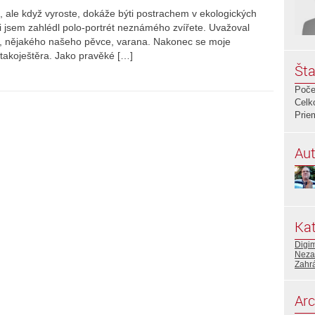
, ale když vyroste, dokáže býti postrachem v ekologických
 jsem zahlédl polo-portrét neznámého zvířete. Uvažoval
a, nějakého našeho pěvce, varana. Nakonec se moje
takoještěra. Jako pravěké […]
Šta
Poče
Celk
Prie
Aut
Kat
Digi
Neza
Zahr
Arc