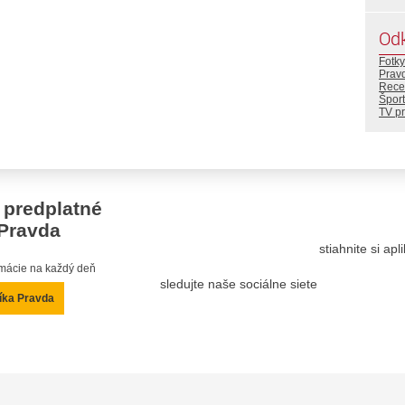
Od
Fotky
Prav
Rece
Šport
TV p
 predplatné
Pravda
stiahnite si ap
ormácie na každý deň
sledujte naše sociálne siete
íka Pravda