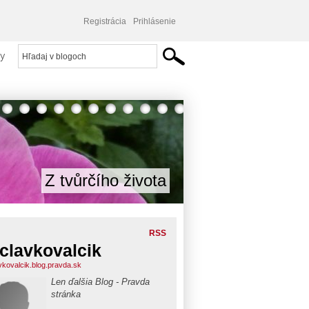
Registrácia
Prihlásenie
y
Z tvůrčího života
RSS
clavkovalcik
vkovalcik.blog.pravda.sk
Len ďalšia Blog - Pravda
stránka