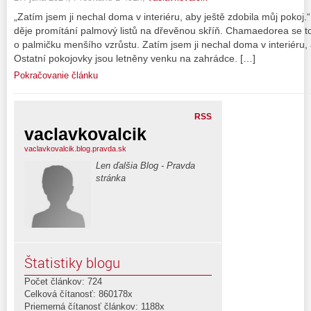
„Zatím jsem ji nechal doma v interiéru, aby ještě zdobila můj poko
děje promítání palmový listů na dřevěnou skříň. Chamaedorea se totiž
o palmičku menšího vzrůstu. Zatím jsem ji nechal doma v interiéru, 
Ostatní pokojovky jsou letněny venku na zahrádce. […]
Pokračovanie článku
RSS
vaclavkovalcik
vaclavkovalcik.blog.pravda.sk
Len ďalšia Blog - Pravda
stránka
Štatistiky blogu
Počet článkov: 724
Celková čítanosť: 860178x
Priemerná čítanosť článkov: 1188x