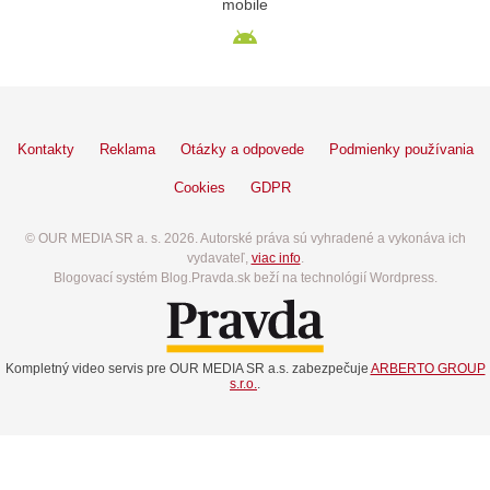
mobile
Kontakty
Reklama
Otázky a odpovede
Podmienky používania
Cookies
GDPR
© OUR MEDIA SR a. s. 2026. Autorské práva sú vyhradené a vykonáva ich
vydavateľ,
viac info
.
Blogovací systém Blog.Pravda.sk beží na technológií Wordpress.
Kompletný video servis pre OUR MEDIA SR a.s. zabezpečuje
ARBERTO GROUP
s.r.o.
.