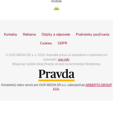
mobile
Kontakty
Reklama
Otázky a odpovede
Podmienky používania
Cookies
GDPR
© OUR MEDIA SR a. s. 2026. Autorské práva sú vyhradené a vykonáva ich
vydavateľ,
viac info
.
Blogovací systém Blog.Pravda.sk beží na technológií Wordpress.
Kompletný video servis pre OUR MEDIA SR a.s. zabezpečuje
ARBERTO GROUP
s.r.o.
.