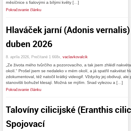
měsíčnice s fialovými a bílými květy […]
Pokračovanie článku
Hlaváček jarní (Adonis vernalis
duben 2026
8. apríla 2026, Prečítané 1 668x,
vaclavkovalcik
„Ze života mého tvůrčího a pozorovacího, a tak jsem zhlédl nakvét
okolí.“ Prošel jsem se nedaleko v mém okolí, a já spatřil nakvétat hl
zdokumentoval, též natočil krátký videogif. Vždycky jej obdivuji, al
stanovišti bohužel klesají. Možná se mýlím. Snad vylezou a […]
Pokračovanie článku
Talovíny cilicijské (Eranthis cil
Spojovací