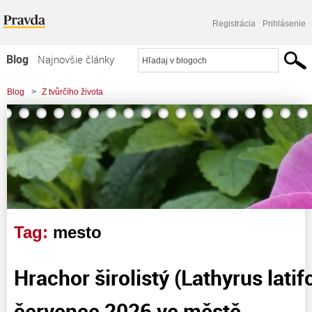
Registrácia
Prihlásenie
Blog
Najnovšie články
Najčítanejšie články
Blog
>
Z tvůrčího života
Najkomentovanejšie články
Zoznam blogov
Komerčné blogy
Tag:
mesto
Hrachor širolistý (Lathyrus latif
července 2026 ve městě