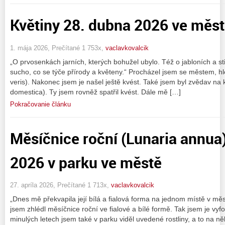
Květiny 28. dubna 2026 ve měs
1. mája 2026, Prečítané 1 753x,
vaclavkovalcik
„O prvosenkách jarních, kterých bohužel ubylo. Též o jabloních a 
sucho, co se týče přírody a květeny.“ Procházel jsem se městem, hle
veris). Nakonec jsem je našel ještě kvést. Také jsem byl zvědav na
domestica). Ty jsem rovněž spatřil kvést. Dále mě […]
Pokračovanie článku
Měsíčnice roční (Lunaria annua
2026 v parku ve městě
27. apríla 2026, Prečítané 1 713x,
vaclavkovalcik
„Dnes mě překvapila její bílá a fialová forma na jednom místě v m
jsem zhlédl měsíčnice roční ve fialové a bílé formě. Tak jsem je vyfoti
minulých letech jsem také v parku viděl uvedené rostliny, a to na n