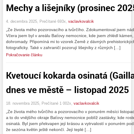
Mechy a lišejníky (prosinec 202
4. decembra 2025, Prečítané 693x,
vaclavkovalcik
„Ze života mého pozorovacího a tvůrčího. Zdokumentoval jsem nádhe
Včera jsem byl v areálu Baťovy nemocnice, kde jsem zhlédl kámen,
dohromady. Připomíná mi to vzorek Země z dávných prehistorickýc
fotograficky. Také v zahraničí pozorují lišejníky z různých […]
Pokračovanie článku
Kvetoucí kokarda osinatá (Gailla
dnes ve městě – listopad 2025
18. novembra 2025, Prečítané 1 002x,
vaclavkovalcik
„Ze života mého tvůrčího a pozorovacího v ponurém měsíci listopad
a to do vnějšího okraje Baťovy nemocnice poblíž zastávky, kde roste
osinatá. Byl jsem překvapen její krásou a vytrvalostí v ponurém po
že sezóna květin ještě nekončí. Její teplé […]