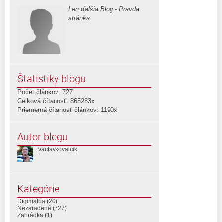
Len ďalšia Blog - Pravda
stránka
Štatistiky blogu
Počet článkov: 727
Celková čítanosť: 865283x
Priemerná čítanosť článkov: 1190x
Autor blogu
vaclavkovalcik
Kategórie
Digimalba
(20)
Nezaradené
(727)
Zahrádka
(1)