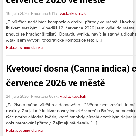
16. júla 2026, Prečítané 611x,
vaclavkovalcik
„Z tvůrčích nedělních kompozic a obdivu přírody ve městě. Hrachor š
ibiškem syrským.“ V neděli 12. července 2026 jsem vyšel do města,
pnoucí se hrachor širolistý. Opravdu vyniká, navíc je statný a dlou
A tak jsem vytvořil fotografické kompozice této […]
Pokračovanie článku
Kvetoucí dosna (Canna indica) c
července 2026 ve městě
14. júla 2026, Prečítané 667x,
vaclavkovalcik
„Ze života mého tvůrčího a dosnového…“ Včera jsem zavítal do měst
rostliny. Zaujal mě kultivar dosny indické v areálu Baťovy nemocnice.
týče tvorby ohledně květin, které mnohdy působí exotickým dojme
dokumentování přírody. Zajímají mě detaily […]
Pokračovanie článku