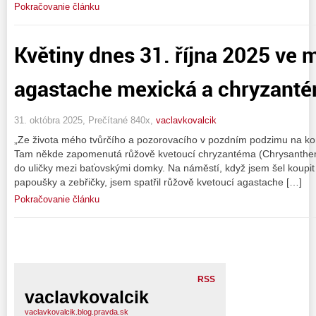
Pokračovanie článku
Květiny dnes 31. října 2025 ve 
agastache mexická a chryzant
31. októbra 2025, Prečítané 840x,
vaclavkovalcik
„Ze života mého tvůrčího a pozorovacího v pozdním podzimu na kon
Tam někde zapomenutá růžově kvetoucí chryzantéma (Chrysanthemu
do uličky mezi baťovskými domky. Na náměstí, když jsem šel koupit
papoušky a zebřičky, jsem spatřil růžově kvetoucí agastache […]
Pokračovanie článku
RSS
vaclavkovalcik
vaclavkovalcik.blog.pravda.sk