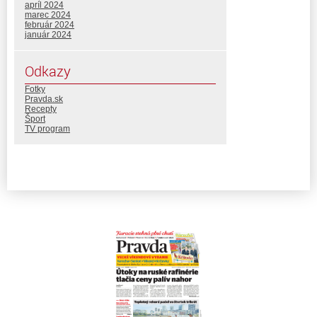
apríl 2024
marec 2024
február 2024
január 2024
Odkazy
Fotky
Pravda.sk
Recepty
Šport
TV program