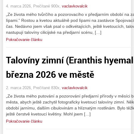
4. marca 2026, Prečítané 900x,
vaclavkovalcik
„Ze života mého tvůrčího a pozorovacího v předjarním období na 
lípami.“ Rostou a kvetou aktuálně pod lípami na zastávce Spojovací. 
čas. Nedávno jsem však psal o odkvétajících, ještě kvetoucích, tal
nastupují talovíny cilicijské na předjarní scénu, […]
Pokračovanie článku
Talovíny zimní (Eranthis hyemal
března 2026 ve městě
2. marca 2026, Prečítané 830x,
vaclavkovalcik
„Ze života mého putování a pozorování předjarní přírody v měsíci 
města, abych ještě zachytil fotograficky kvetoucí talovíny zimní. Něk
období jarnímu, dalším cibulovinám a hlíznatým rostlinám. Bylo těžké
ještě čerstvě kvetoucí květiny. Mohl jsem […]
Pokračovanie článku