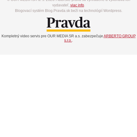
vydavateľ,
viac info
.
Blogovací systém Blog.Pravda.sk beží na technológií Wordpress.
Kompletný video servis pre OUR MEDIA SR a.s. zabezpečuje
ARBERTO GROUP
s.r.o.
.