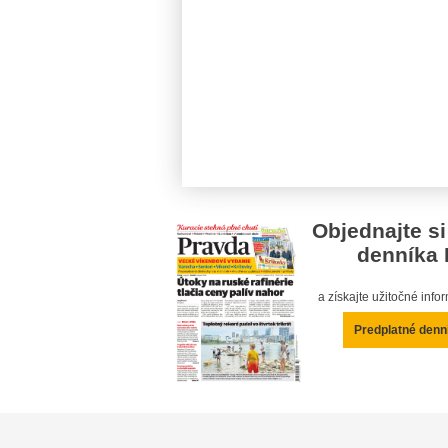
Objednajte si
denníka 
a získajte užitočné inf
Predplatné denn