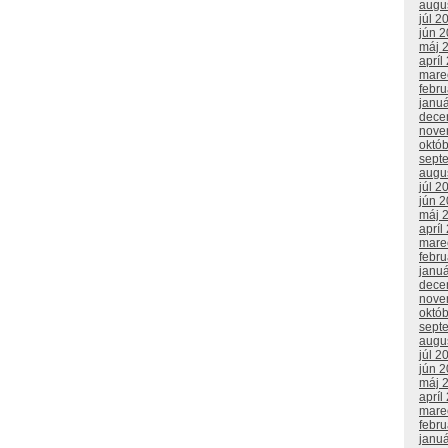
augu
júl 2
jún 
máj 
apríl
mare
febr
janu
dece
nove
októ
sept
augu
júl 2
jún 
máj 
apríl
mare
febr
janu
dece
nove
októ
sept
augu
júl 2
jún 
máj 
apríl
mare
febr
janu