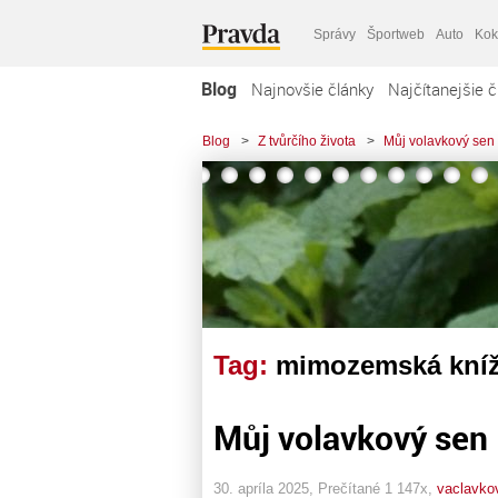
Správy
Športweb
Auto
Kok
Blog
Najnovšie články
Najčítanejšie č
Blog
>
Z tvůrčího života
>
Můj volavkový sen
Tag:
mimozemská kní
Můj volavkový sen
30. apríla 2025, Prečítané 1 147x,
vaclavko