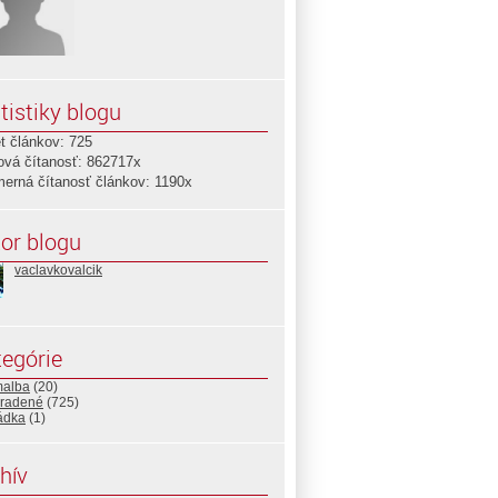
tistiky blogu
t článkov: 725
ová čítanosť: 862717x
merná čítanosť článkov: 1190x
or blogu
vaclavkovalcik
egórie
malba
(20)
radené
(725)
ádka
(1)
hív