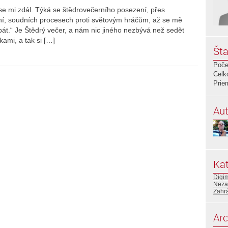
e mi zdál. Týká se štědrovečerního posezení, přes
ání, soudních procesech proti světovým hráčům, až se mě
át.“ Je Štědrý večer, a nám nic jiného nezbývá než sedět
ami, a tak si […]
Šta
Poče
Celk
Prie
Aut
Kat
Digi
Neza
Zahr
Arc