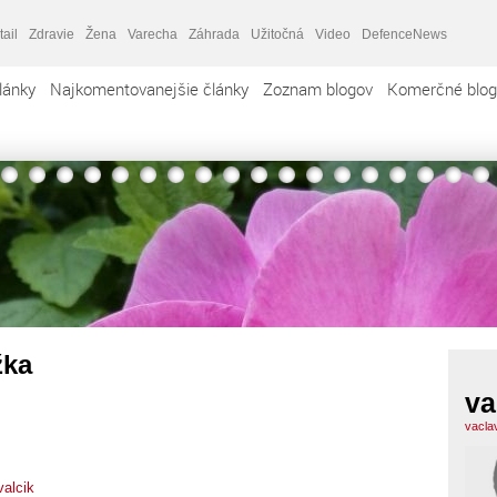
tail
Zdravie
Žena
Varecha
Záhrada
Užitočná
Video
DefenceNews
lánky
Najkomentovanejšie články
Zoznam blogov
Komerčné blog
žka
va
vacla
valcik