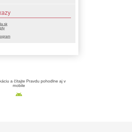
kazy
da.sk
pty
rogram
likáciu a čítajte Pravdu pohodlne aj v
mobile