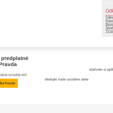
Od
Fotky
Prav
Rece
Šport
TV p
 predplatné
Pravda
stiahnite si ap
ormácie na každý deň
sledujte naše sociálne siete
íka Pravda