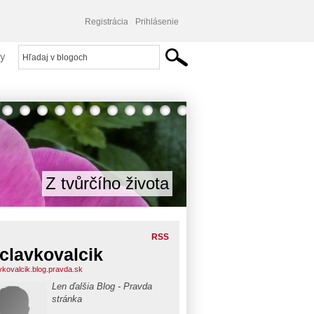
Registrácia
Prihlásenie
y
Z tvůrčího života
RSS
clavkovalcik
vkovalcik.blog.pravda.sk
Len ďalšia Blog - Pravda
stránka