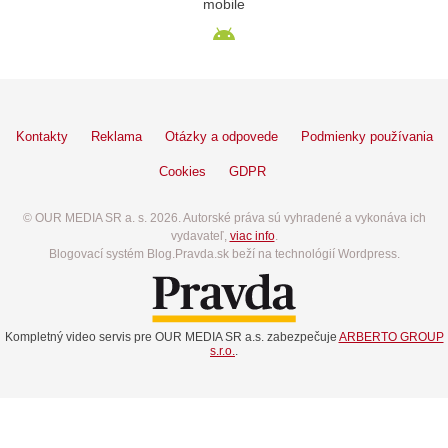
mobile
Kontakty
Reklama
Otázky a odpovede
Podmienky používania
Cookies
GDPR
© OUR MEDIA SR a. s. 2026. Autorské práva sú vyhradené a vykonáva ich
vydavateľ,
viac info
.
Blogovací systém Blog.Pravda.sk beží na technológií Wordpress.
Kompletný video servis pre OUR MEDIA SR a.s. zabezpečuje
ARBERTO GROUP
s.r.o.
.