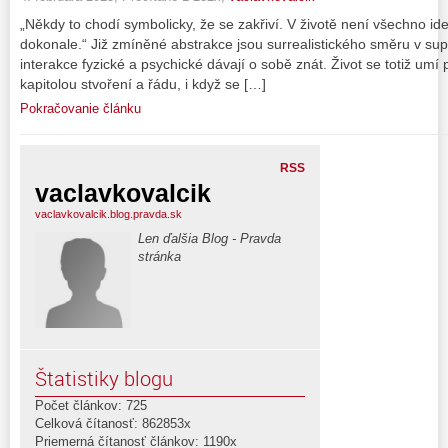
„Někdy to chodí symbolicky, že se zakřiví. V životě není všechno ide
dokonale.“ Již zmíněné abstrakce jsou surrealistického směru v su
interakce fyzické a psychické dávají o sobě znát. Život se totiž umí
kapitolou stvoření a řádu, i když se […]
Pokračovanie článku
RSS
vaclavkovalcik
vaclavkovalcik.blog.pravda.sk
Len ďalšia Blog - Pravda
stránka
Štatistiky blogu
Počet článkov: 725
Celková čítanosť: 862853x
Priemerná čítanosť článkov: 1190x