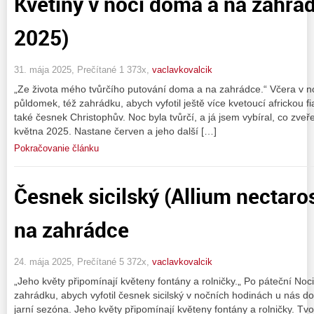
Květiny v noci doma a na zahrá
2025)
31. mája 2025, Prečítané 1 373x,
vaclavkovalcik
„Ze života mého tvůrčího putování doma a na zahrádce.“ Včera v 
půldomek, též zahrádku, abych vyfotil ještě více kvetoucí africkou fi
také česnek Christophův. Noc byla tvůrčí, a já jsem vybíral, co zveře
května 2025. Nastane červen a jeho další […]
Pokračovanie článku
Česnek sicilský (Allium nectar
na zahrádce
24. mája 2025, Prečítané 5 372x,
vaclavkovalcik
„Jeho květy připomínají květeny fontány a rolničky.„ Po páteční Noc
zahrádku, abych vyfotil česnek sicilský v nočních hodinách u nás d
jarní sezóna. Jeho květy připomínají květeny fontány a rolničky. Tvo