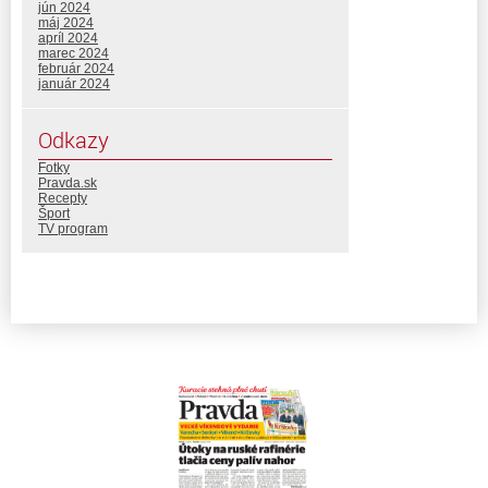
jún 2024
máj 2024
apríl 2024
marec 2024
február 2024
január 2024
Odkazy
Fotky
Pravda.sk
Recepty
Šport
TV program