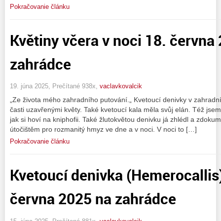
Pokračovanie článku
Květiny včera v noci 18. června
zahrádce
19. júna 2025, Prečítané 938x,
vaclavkovalcik
„Ze života mého zahradního putování.„ Kvetoucí denivky v zahradní 
časti uzavřenými květy. Také kvetoucí kala měla svůj elán. Též jsem 
jak si hoví na kniphofii. Také žlutokvětou denivku já zhlédl a zdoku
útočištěm pro rozmanitý hmyz ve dne a v noci. V noci to […]
Pokračovanie článku
Kvetoucí denivka (Hemerocallis)
června 2025 na zahrádce