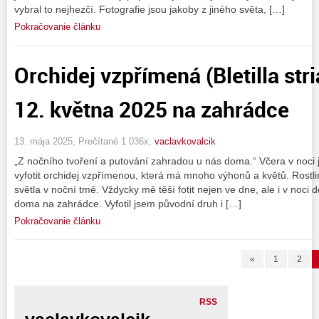
vybral to nejhezčí. Fotografie jsou jakoby z jiného světa, […]
Pokračovanie článku
Orchidej vzpřímená (Bletilla stri
12. května 2025 na zahrádce
13. mája 2025, Prečítané 1 036x,
vaclavkovalcik
„Z nočního tvoření a putování zahradou u nás doma.“ Včera v noci j
vyfotit orchidej vzpřímenou, která má mnoho výhonů a květů. Rostliny
světla v noční tmě. Vždycky mě těší fotit nejen ve dne, ale i v noci 
doma na zahrádce. Vyfotil jsem původní druh i […]
Pokračovanie článku
«
1
2
RSS