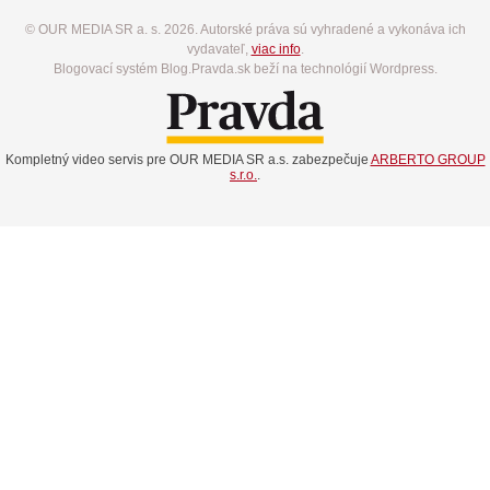
© OUR MEDIA SR a. s. 2026. Autorské práva sú vyhradené a vykonáva ich
vydavateľ,
viac info
.
Blogovací systém Blog.Pravda.sk beží na technológií Wordpress.
Kompletný video servis pre OUR MEDIA SR a.s. zabezpečuje
ARBERTO GROUP
s.r.o.
.