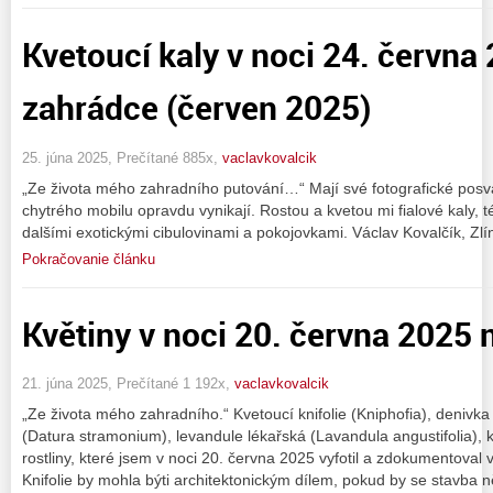
Kvetoucí kaly v noci 24. června
zahrádce (červen 2025)
25. júna 2025, Prečítané 885x,
vaclavkovalcik
„Ze života mého zahradního putování…“ Mají své fotografické posv
chytrého mobilu opravdu vynikají. Rostou a kvetou mi fialové kaly, té
dalšími exotickými cibulovinami a pokojovkami. Václav Kovalčík, Zlí
Pokračovanie článku
Květiny v noci 20. června 2025
21. júna 2025, Prečítané 1 192x,
vaclavkovalcik
„Ze života mého zahradního.“ Kvetoucí knifolie (Kniphofia), denivk
(Datura stramonium), levandule lékařská (Lavandula angustifolia), kv
rostliny, které jsem v noci 20. června 2025 vyfotil a zdokumentoval 
Knifolie by mohla býti architektonickým dílem, pokud by se stavba 