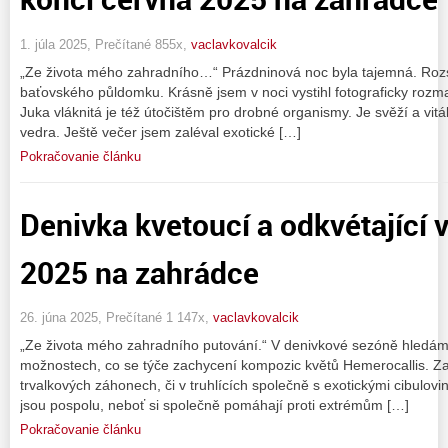
1. júla 2025, Prečítané 855x,
vaclavkovalcik
„Ze života mého zahradního…“ Prázdninová noc byla tajemná. Rozsv
baťovského půldomku. Krásně jsem v noci vystihl fotograficky rozma
Juka vláknitá je též útočištěm pro drobné organismy. Je svěží a vitá
vedra. Ještě večer jsem zaléval exotické […]
Pokračovanie článku
Denivka kvetoucí a odkvétající v
2025 na zahrádce
26. júna 2025, Prečítané 1 147x,
vaclavkovalcik
„Ze života mého zahradního putování.“ V denivkové sezóně hledám
možnostech, co se týče zachycení kompozic květů Hemerocallis. Zah
trvalkových záhonech, či v truhlících společně s exotickými cibulov
jsou pospolu, neboť si společně pomáhají proti extrémům […]
Pokračovanie článku