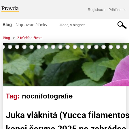
Registrácia
Prihlásenie
Blog
Najnovšie články
Najčítanejšie články
Blog
>
Z tvůrčího života
Najkomentovanejšie články
Zoznam blogov
Komerčné blogy
Tag:
nocnifotografie
Juka vláknitá (Yucca filamentos
konci června 2025 na zahrádce