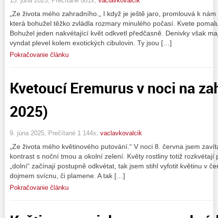
15. júna 2025, Prečítané 881x,
vaclavkovalcik
„Ze života mého zahradního.„ I když je ještě jaro, promlouvá k nám 
která bohužel těžko zvládla rozmary minulého počasí. Kvete pomalu, 
Bohužel jeden nakvétající květ odkvetl předčasně. Denivky však maj
vyndat plevel kolem exotických cibulovin. Ty jsou […]
Pokračovanie článku
Kvetoucí Eremurus v noci na za
2025)
9. júna 2025, Prečítané 1 144x,
vaclavkovalcik
„Ze života mého květinového putování.“ V noci 8. června jsem zavíta
kontrast s noční tmou a okolní zelení. Květy rostliny totiž rozkvéta
„dolní“ začínají postupně odkvétat, tak jsem stihl vyfotit květinu v
dojmem svícnu, či plamene. A tak […]
Pokračovanie článku