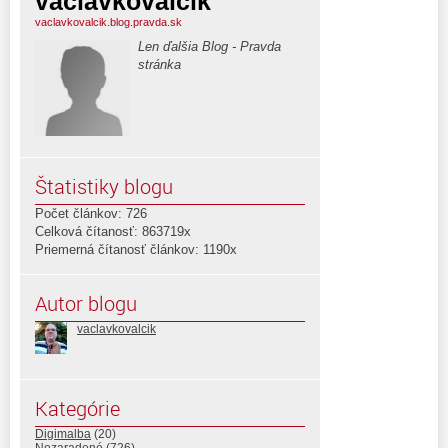
vaclavkovalcik
vaclavkovalcik.blog.pravda.sk
Len ďalšia Blog - Pravda
stránka
Štatistiky blogu
Počet článkov: 726
Celková čítanosť: 863719x
Priemerná čítanosť článkov: 1190x
Autor blogu
vaclavkovalcik
Kategórie
Digimalba
(20)