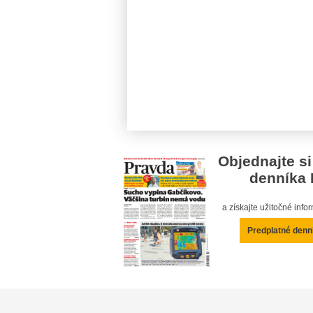
Objednajte si
denníka 
a získajte užitočné inf
Predplatné denn