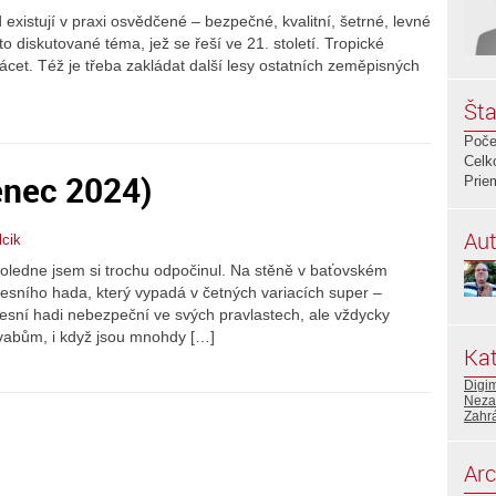
 existují v praxi osvědčené – bezpečné, kvalitní, šetrné, levné
o diskutované téma, jež se řeší ve 21. století. Tropické
kácet. Též je třeba zakládat další lesy ostatních zeměpisných
Šta
Poče
Celk
enec 2024)
Prie
Aut
lcik
dpoledne jsem si trochu odpočinul. Na stěně v baťovském
lesního hada, který vypadá v četných variacích super –
sní hadi nebezpeční ve svých pravlastech, ale vždycky
ůvabům, i když jsou mnohdy […]
Kat
Digi
Neza
Zahr
Arc