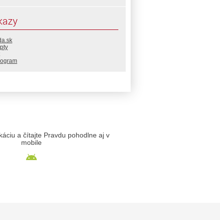
kazy
da.sk
pty
rogram
likáciu a čítajte Pravdu pohodlne aj v
mobile