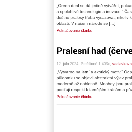
„Green deal se dá jedině vytvářet, pokud
a spolehlivé technologie a inovace.“ Čast
deštné pralesy třeba vysazovat, nikoliv 
oblastí. V našem národě se […]
Pokračovanie článku
Pralesní had (červ
12. júla 2024, Prečítané 1 403x,
vaclavkova
„Výtvarno na letní a exotický motiv.“ O
půldomku se objevil abstraktní výjev pra
moderně až noblesně. Mnohdy jsou prale
pociťuji respekt k tamějším krásám a p
Pokračovanie článku