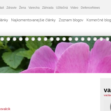
tail
Zdravie
Žena
Varecha
Záhrada
Užitočná
Video
DefenceNews
lánky
Najkomentovanejšie články
Zoznam blogov
Komerčné blog
va
vacla
ovalcik