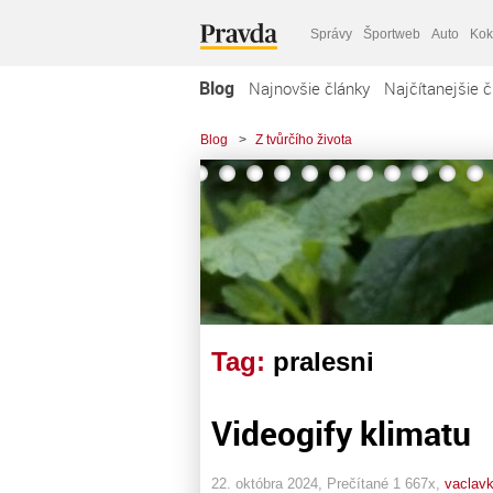
Správy
Športweb
Auto
Kok
Blog
Najnovšie články
Najčítanejšie č
Blog
>
Z tvůrčího života
Tag:
pralesni
Videogify klimatu
22. októbra 2024, Prečítané 1 667x,
vaclavk