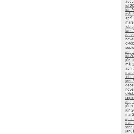
augu
júl 2
jún 
máj 
apríl
mare
febr
janu
dece
nove
októ
sept
augu
júl 2
jún 
máj 
apríl
mare
febr
janu
dece
nove
októ
sept
augu
júl 2
jún 
máj 
apríl
mare
febr
janu