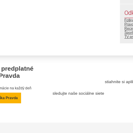
Od
Fotky
Prav
Rece
Šport
TV p
 predplatné
Pravda
stiahnite si ap
ormácie na každý deň
sledujte naše sociálne siete
íka Pravda