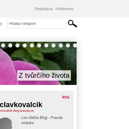
Registrácia
Prihlásenie
y
Z tvůrčího života
RSS
clavkovalcik
vkovalcik.blog.pravda.sk
Len ďalšia Blog - Pravda
stránka