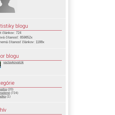
tistiky blogu
t článkov: 724
ová čítanosť: 859852x
merná čítanosť článkov: 1188x
or blogu
vaclavkovalcik
egórie
malba
(20)
radené
(724)
ádka
(1)
hív