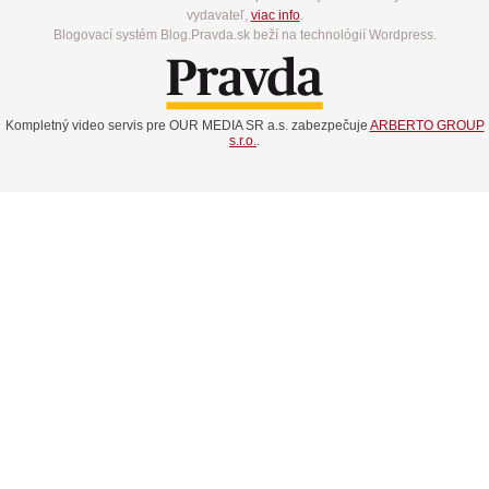
vydavateľ,
viac info
.
Blogovací systém Blog.Pravda.sk beží na technológií Wordpress.
Kompletný video servis pre OUR MEDIA SR a.s. zabezpečuje
ARBERTO GROUP
s.r.o.
.