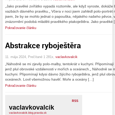
„Jako pravěké zvířátko vypadá roztomile, ale když vyroste, dokáže 
vazbách dávného pravěku.„ Včera v noci jsem zahlédl polo-portrét
jsem, že by se mohlo jednat o papouška, nějakého našeho pěvce, 
znázornění podobá mláděti pravěkého ptakoještěra. Jako pravěké 
Pokračovanie článku
Abstrakce ryboještěra
11. mája 2024, Prečítané 1 281x,
vaclavkovalcik
„Náhodně se mi zjevily polo-malby, tentokrát v kuchyni. Připomínají 
jenž plul obrovské vzdálenosti v mořích a oceánech.„ Náhodně se mi 
kuchyni. Připomínají kdysi dávno žijícího ryboještěra, jenž plul obr
oceánech. Lovil všemožnou havěť. Moře a oceány […]
Pokračovanie článku
RSS
vaclavkovalcik
vaclavkovalcik.blog.pravda.sk