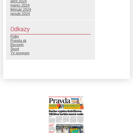
apríl 2024
marec 2024
február 2024
január 2024
Odkazy
Fotky
Pravda.sk
Recepty
Šport
TV program