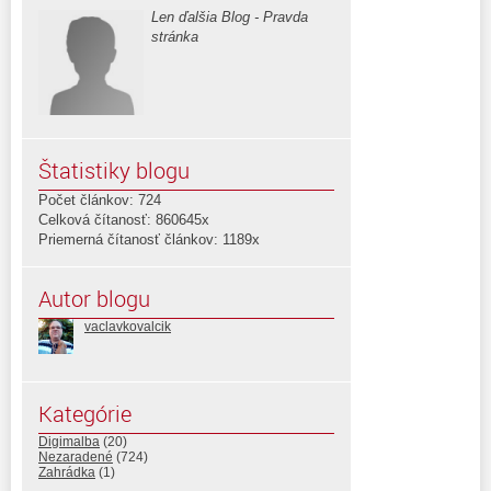
Len ďalšia Blog - Pravda
stránka
Štatistiky blogu
Počet článkov: 724
Celková čítanosť: 860645x
Priemerná čítanosť článkov: 1189x
Autor blogu
vaclavkovalcik
Kategórie
Digimalba
(20)
Nezaradené
(724)
Zahrádka
(1)