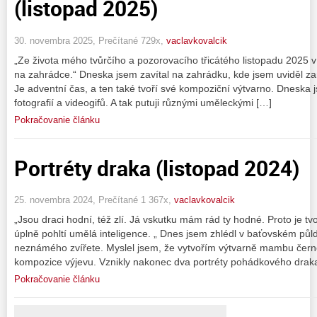
(listopad 2025)
30. novembra 2025, Prečítané 729x,
vaclavkovalcik
„Ze života mého tvůrčího a pozorovacího třicátého listopadu 2025 
na zahrádce.“ Dneska jsem zavítal na zahrádku, kde jsem uviděl za
Je adventní čas, a ten také tvoří své kompoziční výtvarno. Dneska
fotografií a videogifů. A tak putuji různými uměleckými […]
Pokračovanie článku
Portréty draka (listopad 2024)
25. novembra 2024, Prečítané 1 367x,
vaclavkovalcik
„Jsou draci hodní, též zlí. Já vskutku mám rád ty hodné. Proto je tvo
úplně pohltí umělá inteligence. „ Dnes jsem zhlédl v baťovském pů
neznámého zvířete. Myslel jsem, že vytvořím výtvarně mambu čern
kompozice výjevu. Vznikly nakonec dva portréty pohádkového drak
Pokračovanie článku