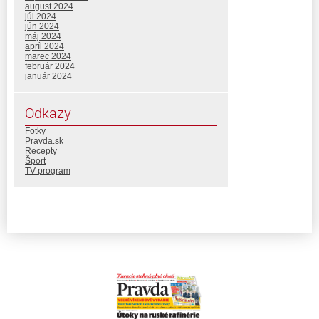
august 2024
júl 2024
jún 2024
máj 2024
apríl 2024
marec 2024
február 2024
január 2024
Odkazy
Fotky
Pravda.sk
Recepty
Šport
TV program