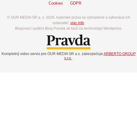
Cookies
GDPR
© OUR MEDIA SR a. s. 2026. Autorské práva sú vyhradené a vykonáva ich
vydavateľ,
viac info
.
Blogovací systém Blog.Pravda.sk beží na technológií Wordpress.
Kompletný video servis pre OUR MEDIA SR a.s. zabezpečuje
ARBERTO GROUP
s.r.o.
.