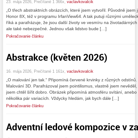
23. mája 2026, Prečítané 1 366x,
vaclavkovalcik
„O třech abstraktních obrázcích, které jsem vytvořil. Původně jsem je
Honor 8X, též v programu IrfanView64. A tak putuji různými umělec
říká a parafrázuje, že jsou další životy ve vesmíru na životadárnýc
ale také nebezpečné. Jednou však lidstvo bude […]
Pokračovanie článku
Abstrakce (květen 2026)
16. mája 2026, Prečítané 1 161x,
vaclavkovalcik
„O malování jen tak.“ Připomíná červené krvinky z různých odstínů
Malování 3D. Parafrázoval jsem pointilismus, vlastně jsem nevěděl
jsem chtěl šířit dobro. Obrázek připomíná atmosféru svítání, aneb
několika pár variacích. Vždycky hledám, jak bych dále […]
Pokračovanie článku
Adventní ledové kompozice v z