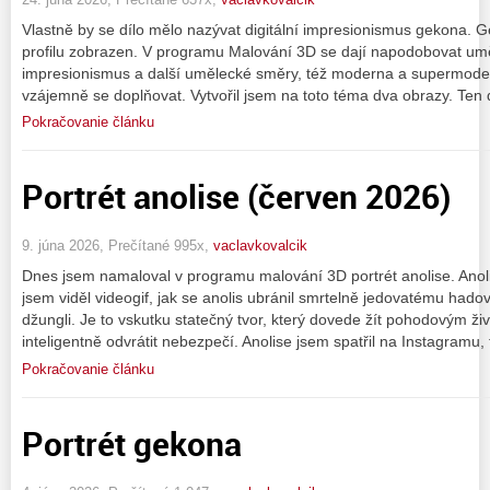
Vlastně by se dílo mělo nazývat digitální impresionismus gekona. Ge
profilu zobrazen. V programu Malování 3D se dají napodobovat um
impresionismus a další umělecké směry, též moderna a supermoder
vzájemně se doplňovat. Vytvořil jsem na toto téma dva obrazy. Ten 
Pokračovanie článku
Portrét anolise (červen 2026)
9. júna 2026, Prečítané 995x,
vaclavkovalcik
Dnes jsem namaloval v programu malování 3D portrét anolise. Anoli
jsem viděl videogif, jak se anolis ubránil smrtelně jedovatému hado
džungli. Je to vskutku statečný tvor, který dovede žít pohodovým ž
inteligentně odvrátit nebezpečí. Anolise jsem spatřil na Instagramu,
Pokračovanie článku
Portrét gekona