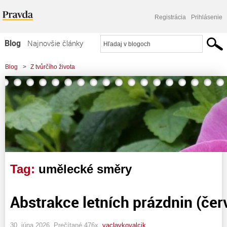
Registrácia
Prihlásenie
Blog
Najnovšie články
Najčítanejšie články
Blog
>
Z tvůrčího života
Najkomentovanejšie články
Zoznam blogov
Komerčné blogy
Tag:
umělecké směry
Abstrakce letních prázdnin (če
30. júna 2026, Prečítané 476x,
vaclavkovalcik