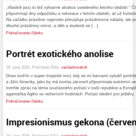
„Vlastně jsou to též výtvarné atrakce uvedeného letního období.“ Čty
připomínají dny odpočinku a rekreace v letním období, ať už horkém
Na začátku prázdnin naprosto převažuje prázdninová nálada, ale p
dlouhé prázdniny omrzí, a děti a studenti se […]
Pokračovanie článku
Portrét exotického anolise
28. júna 2026, Prečítané 554x,
vaclavkovalcik
Dnes tvořím v super-tropické noci, kdy se mi barvami vytváří portrét
a Jižní Ameriky, jako by má tvorba zároveň připomínala extrémní ve
tomhle zpráv na téma současného počasí v naší republice a Evrop
agamáčka Agiho ve večerních hodinách. Počasí ideální pro ještěry,
Pokračovanie článku
Impresionismus gekona (červen
24. júna 2026, Prečítané 637x,
vaclavkovalcik