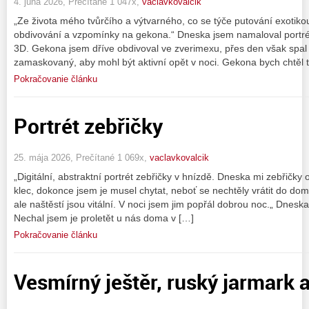
4. júna 2026, Prečítané 1 047x,
vaclavkovalcik
„Ze života mého tvůrčího a výtvarného, co se týče putování exotik
obdivování a vzpomínky na gekona.“ Dneska jsem namaloval portr
3D. Gekona jsem dříve obdivoval ve zverimexu, přes den však spal 
zamaskovaný, aby mohl být aktivní opět v noci. Gekona bych chtěl 
Pokračovanie článku
Portrét zebřičky
25. mája 2026, Prečítané 1 069x,
vaclavkovalcik
„Digitální, abstraktní portrét zebřičky v hnízdě. Dneska mi zebřičky op
klec, dokonce jsem je musel chytat, neboť se nechtěly vrátit do d
ale naštěstí jsou vitální. V noci jsem jim popřál dobrou noc.„ Dneska
Nechal jsem je proletět u nás doma v […]
Pokračovanie článku
Vesmírný ještěr, ruský jarmark 