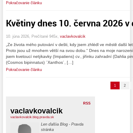
Pokračovanie článku
Květiny dnes 10. června 2026 v 
10. júna 2026, Prečítané 945x,
vaclavkovalcik
„Ze života mého putování v dešti, kdy jsem zhlédl ve městě další let
Proto jsou už mnohem větší na svou dobu.“ Dnes na moje narozeniny
jsem kvetoucí netýkavky (Impatiens) cv., jiřinku zahradní (Dahlia p
(Cosmos bipinnatus) ´Xanthos´, […]
Pokračovanie článku
1
2
RSS
vaclavkovalcik
vaclavkovalcik.blog.pravda.sk
Len ďalšia Blog - Pravda
stránka