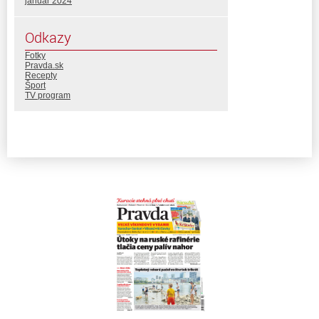
január 2024
Odkazy
Fotky
Pravda.sk
Recepty
Šport
TV program