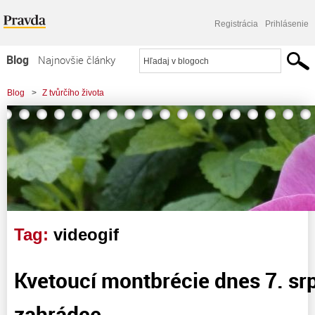
Registrácia
Prihlásenie
Blog
Najnovšie články
Najčítanejšie články
Blog
>
Z tvůrčího života
Najkomentovanejšie články
Zoznam blogov
Komerčné blogy
Tag:
videogif
Kvetoucí montbrécie dnes 7. sr
zahrádce