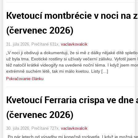
Kvetoucí montbrécie v noci na 
(červenec 2026)
31. júla 2026, Prečítané 631x,
vaclavkovalcik
„V noci ji obdivuji a dokumentuji, že si mě z dálky nějaké dítě splet
už byla tma. Exotické rostliny si užívaly večerní zálivku. Vyfotil js
též natočil krátké videogify na uvedené noční téma. I když jsem mont
extrémně suchém létě, tak mi málo kvetou. Listy […]
Pokračovanie článku
Kvetoucí Ferraria crispa ve dne 
(červenec 2026)
30. júla 2026, Prečítané 727x,
vaclavkovalcik
„Po pár letech od výsadby mi konečně rozkvetla. I když je možná s