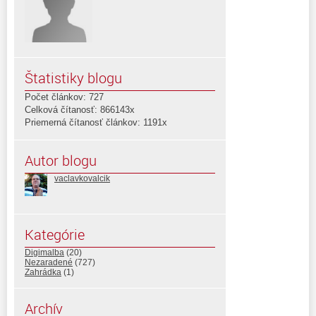
Štatistiky blogu
Počet článkov: 727
Celková čítanosť: 866143x
Priemerná čítanosť článkov: 1191x
Autor blogu
vaclavkovalcik
Kategórie
Digimalba
(20)
Nezaradené
(727)
Zahrádka
(1)
Archív