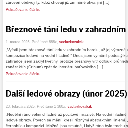
zároveň obdivuji ty, kdož chovají již zmíněné akvarijní […]
Pokračovanie článku
Březnové tání ledu v zahradním
1. marca 2025, Prečítané 888x,
vaclavkovalcik
„Vyfotil jsem březnové tání ledu v zahradním barelu, už jej výrazně 
kompozice ledové na vodní hladině.“ Dnes jsem vyměnil podestýlku 
zahrádce jsem zakryl květiny, protože březnový vítr odfoukl průhled
zanést křín (Crinum) zpět do interiéru baťovského […]
Pokračovanie článku
Další ledové obrazy (únor 2025)
23. februára 2025, Prečítané 1 380x,
vaclavkovalcik
„Nedělní ráno velmi chladné až pocitově mrazivé. Na vodní hladině
ledové obrazy. Povrch se mění, kreslí různými abstraktními liniemi.
černobílou kompozici. Možná jsou smutné, i když ráno bylo trochu 