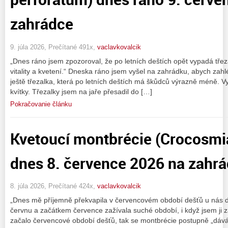
zahrádce
9. júla 2026, Prečítané 491x,
vaclavkovalcik
„Dnes ráno jsem zpozoroval, že po letních deštích opět vypadá třeza
vitality a kvetení.“ Dneska ráno jsem vyšel na zahrádku, abych zah
ještě třezalka, která po letních deštích má škůdců výrazně méně. Vyf
kvítky. Třezalky jsem na jaře přesadil do […]
Pokračovanie článku
Kvetoucí montbrécie (Crocosmia
dnes 8. července 2026 na zahr
8. júla 2026, Prečítané 424x,
vaclavkovalcik
„Dnes mě příjemně překvapila v červencovém období dešťů u nás 
červnu a začátkem července zažívala suché období, i když jsem ji z
začalo červencové období dešťů, tak se montbrécie postupně „dáv