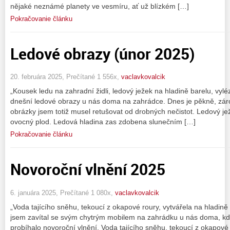
nějaké neznámé planety ve vesmíru, ať už blízkém […]
Pokračovanie článku
Ledové obrazy (únor 2025)
20. februára 2025, Prečítané 1 556x,
vaclavkovalcik
„Kousek ledu na zahradní židli, ledový ježek na hladině barelu, vyléz
dnešní ledové obrazy u nás doma na zahrádce. Dnes je pěkně, zár
obrázky jsem totiž musel retušovat od drobných nečistot. Ledový je
ovocný plod. Ledová hladina zas zdobena slunečním […]
Pokračovanie článku
Novoroční vlnění 2025
6. januára 2025, Prečítané 1 080x,
vaclavkovalcik
„Voda tajícího sněhu, tekoucí z okapové roury, vytvářela na hladi
jsem zavítal se svým chytrým mobilem na zahrádku u nás doma, kde 
probíhalo novoroční vlnění. Voda tajícího sněhu, tekoucí z okapové 