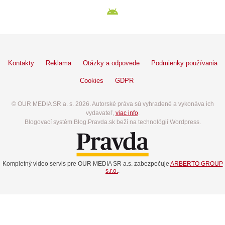
Kontakty
Reklama
Otázky a odpovede
Podmienky používania
Cookies
GDPR
© OUR MEDIA SR a. s. 2026. Autorské práva sú vyhradené a vykonáva ich
vydavateľ,
viac info
.
Blogovací systém Blog.Pravda.sk beží na technológií Wordpress.
Kompletný video servis pre OUR MEDIA SR a.s. zabezpečuje
ARBERTO GROUP
s.r.o.
.