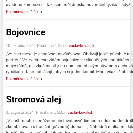
uvedené kompozice. Tak jsem měl dneska novoroční fyziku, i když 
Pokračovanie článku
Bojovnice
10. októbra 2024, Prečítané 1 397x,
vaclavkovalcik
„Ve zverimexu je chodívám navštěvovat. Obdivuji jejich půvab. A tak
portrét.“ Ve zverimexu vídám bojovnice ve skleněných nádobkách 
majestátně, dle zkušeností jsou dominantní svým půvabem a chová
rybičkám. Také mě lákají, abych si jednu koupil. Mám však již ohle
Pokračovanie článku
Stromová alej
3. augusta 2024, Prečítané 1 518x,
vaclavkovalcik
„V naší republice můžeme pěstovat osvědčenou a odolnou dendrofló
zkombinovat i s tradiční (původní) domácí. „ Náhodná malba mi da
topolů. Alej tedy působí letním dojmem, a to díky tahům malování a