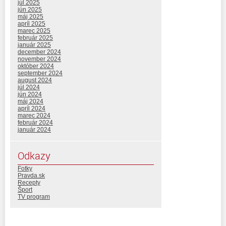
júl 2025
jún 2025
máj 2025
apríl 2025
marec 2025
február 2025
január 2025
december 2024
november 2024
október 2024
september 2024
august 2024
júl 2024
jún 2024
máj 2024
apríl 2024
marec 2024
február 2024
január 2024
Odkazy
Fotky
Pravda.sk
Recepty
Šport
TV program