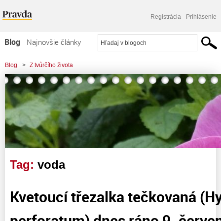
Registrácia
Prihlásenie
Blog
Najnovšie články
Najčítanejšie články
Blog
>
Z tvůrčího života
Najkomentovanejšie články
Zoznam blogov
Komerčné blogy
Tag:
voda
Kvetoucí třezalka tečkovaná (H
perforatum) dnes ráno 9. červe