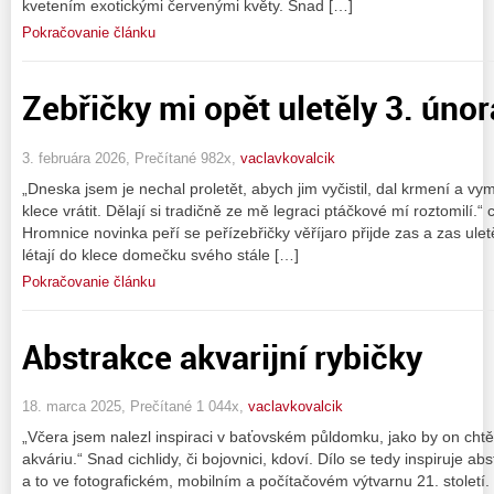
kvetením exotickými červenými květy. Snad […]
Pokračovanie článku
Zebřičky mi opět uletěly 3. úno
3. februára 2026, Prečítané 982x,
vaclavkovalcik
„Dneska jsem je nechal proletět, abych jim vyčistil, dal krmení a vy
klece vrátit. Dělají si tradičně ze mě legraci ptáčkové mí roztomilí.
Hromnice novinka peří se peřízebřičky věříjaro přijde zas a zas ule
létají do klece domečku svého stále […]
Pokračovanie článku
Abstrakce akvarijní rybičky
18. marca 2025, Prečítané 1 044x,
vaclavkovalcik
„Včera jsem nalezl inspiraci v baťovském půldomku, jako by on chtěl
akváriu.“ Snad cichlidy, či bojovnici, kdoví. Dílo se tedy inspiruje 
a to ve fotografickém, mobilním a počítačovém výtvarnu 21. století.