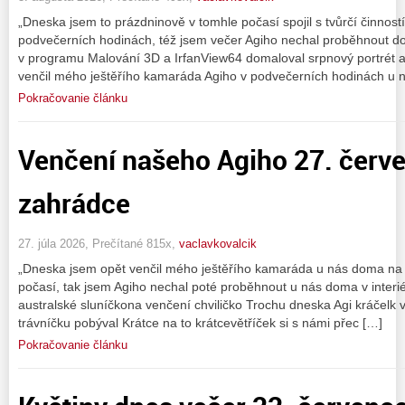
„Dneska jsem to prázdninově v tomhle počasí spojil s tvůrčí činnos
podvečerních hodinách, též jsem večer Agiho nechal proběhnout dom
v programu Malování 3D a IrfanView64 domaloval srpnový portrét 
venčil mého ještěřího kamaráda Agiho v podvečerních hodinách u
Pokračovanie článku
Venčení našeho Agiho 27. červ
zahrádce
27. júla 2026, Prečítané 815x,
vaclavkovalcik
„Dneska jsem opět venčil mého ještěřího kamaráda u nás doma na z
počasí, tak jsem Agiho nechal poté proběhnout u nás doma v interiér
australské sluníčkona venčení chviličko Trochu dneska Agi kráčelk 
trávníčku pobýval Krátce na to krátcevětříček si s námi přec […]
Pokračovanie článku