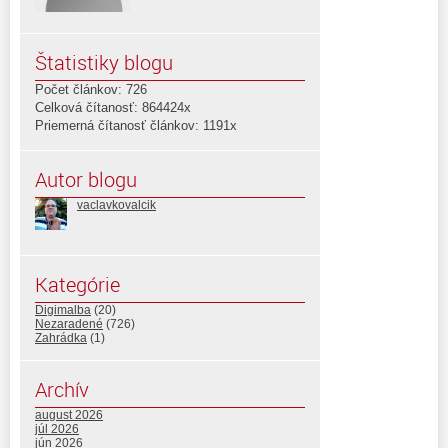
Štatistiky blogu
Počet článkov: 726
Celková čítanosť: 864424x
Priemerná čítanosť článkov: 1191x
Autor blogu
vaclavkovalcik
Kategórie
Digimalba
(20)
Nezaradené
(726)
Zahrádka
(1)
Archív
august 2026
júl 2026
jún 2026