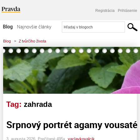
Registrácia
Prihlásenie
Blog
Najnovšie články
Najčítanejšie články
Blog
>
Z tvůrčího života
Najkomentovanejšie články
Zoznam blogov
Komerčné blogy
Tag:
zahrada
Srpnový portrét agamy vousaté
3. augusta 2026, Prečítané 495x,
vaclavkovalcik