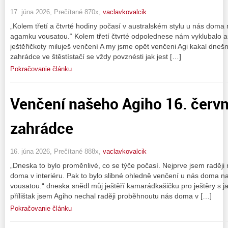
17. júna 2026, Prečítané 870x,
vaclavkovalcik
„Kolem třetí a čtvrté hodiny počasí v australském stylu u nás doma 
agamku vousatou.“ Kolem třetí čtvrté odpolednese nám vyklubalo au
ještěřičkoty miluješ venčení A my jsme opět venčeni Agi kakal dnešní
zahrádce ve štěstístačí se vždy povznésti jak jest […]
Pokračovanie článku
Venčení našeho Agiho 16. červ
zahrádce
16. júna 2026, Prečítané 888x,
vaclavkovalcik
„Dneska to bylo proměnlivé, co se týče počasí. Nejprve jsem raději
doma v interiéru. Pak to bylo slibné ohledně venčení u nás doma 
vousatou.“ dneska snědl můj ještěří kamarádkašičku pro ještěry s 
přílištak jsem Agiho nechal raději proběhnoutu nás doma v […]
Pokračovanie článku