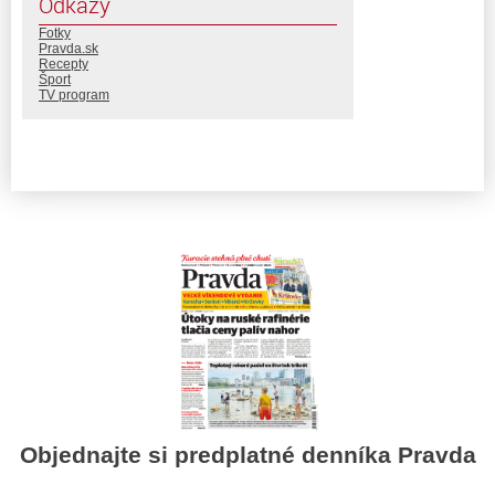
Odkazy
Fotky
Pravda.sk
Recepty
Šport
TV program
Objednajte si predplatné denníka Pravda