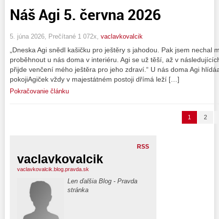
Náš Agi 5. června 2026
5. júna 2026, Prečítané 1 072x,
vaclavkovalcik
„Dneska Agi snědl kašičku pro ještěry s jahodou. Pak jsem nechal
proběhnout u nás doma v interiéru. Agi se už těší, až v následujícíc
přijde venčení mého ještěra pro jeho zdraví.“ U nás doma Agi hlídáa 
pokojiAgiček vždy v majestátném postoji dřímá leží […]
Pokračovanie článku
1
2
RSS
vaclavkovalcik
vaclavkovalcik.blog.pravda.sk
Len ďalšia Blog - Pravda
stránka