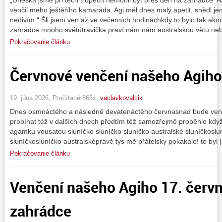
venčil mého ještěřího kamaráda. Agi měl dnes malý apetit, snědl je
nedivím.“ Šli jsem ven až ve večerních hodináchkdy to bylo tak ak
zahrádce mnoho světůtravička praví nám nám australskou větu ne
Pokračovanie článku
Červnové venčení našeho Agiho
19. júna 2026, Prečítané 865x,
vaclavkovalcik
Dnes osmnáctého a následně devatenáctého červnasnad bude ven
probíhat též v dalších dnech předtím též samozřejmě proběhlo když
agamku vousatou sluníčko sluníčko sluníčko australské sluníčkoslun
sluníčkosluníčko australsképrávě tys mě přátelsky pokakalo! to byl 
Pokračovanie článku
Venčení našeho Agiho 17. červ
zahrádce