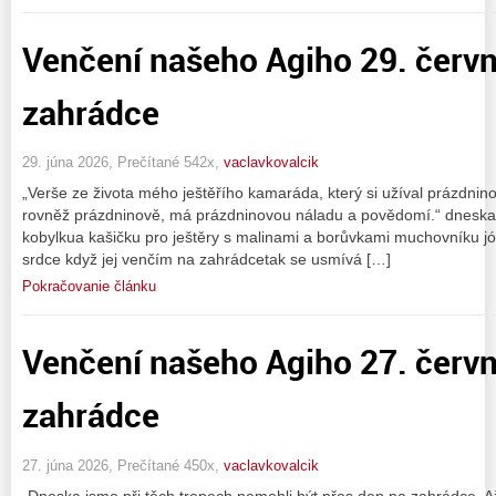
Venčení našeho Agiho 29. červ
zahrádce
29. júna 2026, Prečítané 542x,
vaclavkovalcik
„Verše ze života mého ještěřího kamaráda, který si užíval prázdnin
rovněž prázdninově, má prázdninovou náladu a povědomí.“ dneska 
kobylkua kašičku pro ještěry s malinami a borůvkami muchovníku jó t
srdce když jej venčím na zahrádcetak se usmívá […]
Pokračovanie článku
Venčení našeho Agiho 27. červ
zahrádce
27. júna 2026, Prečítané 450x,
vaclavkovalcik
„Dneska jsme při těch tropech nemohli být přes den na zahrádce. 