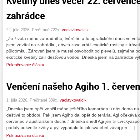
Květiny dnes večer 22. červenc
zahrádce
22. júla 2026, Prečítané 722x,
vaclavkovalcik
„Ze života mého zahradního, tvůrčího a fotografického dnes ve ve
jsem zavítal na zahrádku, abych zase vrátil exotické rostliny z trá
půldomku. Zároveň jsem je musel osvobodit od plevelů, zejména od
exotické květiny zalil dešťovou vodou. Dneska jsem na zahrádce vyf
Pokračovanie článku
Venčení našeho Agiho 1. červe
1. júla 2026, Prečítané 389x,
vaclavkovalcik
„Dneska jsem opět venčil mého ještěřího kamaráda u nás doma na 
deštivé to období. Pak jsem Agiho dal opět do terária. Agi očekává
červenec v australském duchu.“ dneska snědl Agi jen tři cvrčkyasp
padaly odkvetlé květy a pyl vypadalo to jak svatební závoj jen […]
Pokračovanie článku