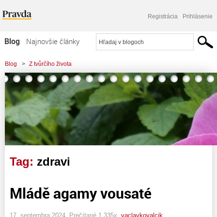
Registrácia
Prihlásenie
Blog
Najnovšie články
Najčítanejšie články
Blog
>
Z tvůrčího života
Najkomentovanejšie články
Zoznam blogov
Komerčné blogy
Tag:
zdravi
Mládě agamy vousaté
17. septembra 2024, Prečítané 1 335x,
vaclavkovalcik