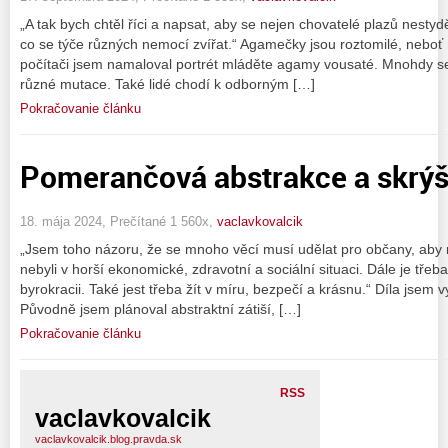
„A tak bych chtěl říci a napsat, aby se nejen chovatelé plazů nesty
co se týče různých nemocí zvířat.“ Agamečky jsou roztomilé, neboť 
počítači jsem namaloval portrét mláděte agamy vousaté. Mnohdy se
různé mutace. Také lidé chodí k odborným […]
Pokračovanie článku
Pomerančová abstrakce a skrý
18. mája 2024, Prečítané 1 560x,
vaclavkovalcik
„Jsem toho názoru, že se mnoho věcí musí udělat pro občany, aby n
nebyli v horší ekonomické, zdravotní a sociální situaci. Dále je tře
byrokracii. Také jest třeba žít v míru, bezpečí a krásnu.“ Díla jsem
Původně jsem plánoval abstraktní zátiší, […]
Pokračovanie článku
RSS
vaclavkovalcik
vaclavkovalcik.blog.pravda.sk