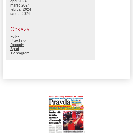
apríl 2024
marec 2024
február 2024
január 2024
Odkazy
Fotky
Pravda.sk
Recepty
Šport
TV program