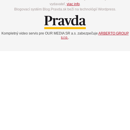
vydavateľ,
viac info
.
Blogovací systém Blog.Pravda.sk beží na technológií Wordpress.
Kompletný video servis pre OUR MEDIA SR a.s. zabezpečuje
ARBERTO GROUP
s.r.o.
.