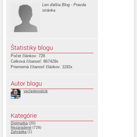
Len ďalšia Blog - Pravda
stránka
Štatistiky blogu
Počet článkov: 728
Celková čítanosť: 867429x
Priemerná čítanosť článkov: 1192x
Autor blogu
vaclavkovalcik
Kategórie
Digimalba
(20)
Nezaradené
(728)
Zahrádka
(1)