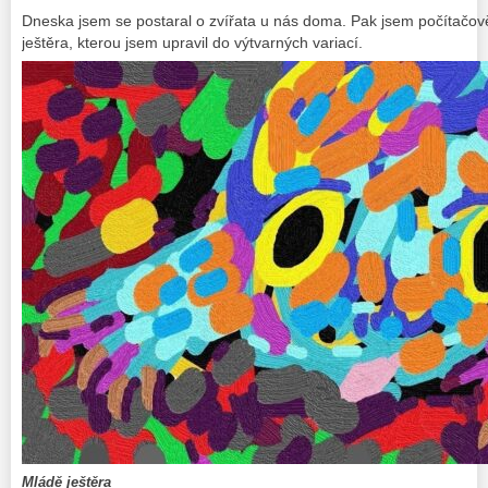
Dneska jsem se postaral o zvířata u nás doma. Pak jsem počítačov
ještěra, kterou jsem upravil do výtvarných variací.
Mládě ještěra