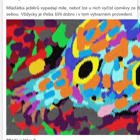
Mláďátka ještěrů vypadají mile, neboť lze u nich vyčíst úsměvy ze ži
sebou. Vždycky je třeba šířit dobro i v tom výtvarném provedení.