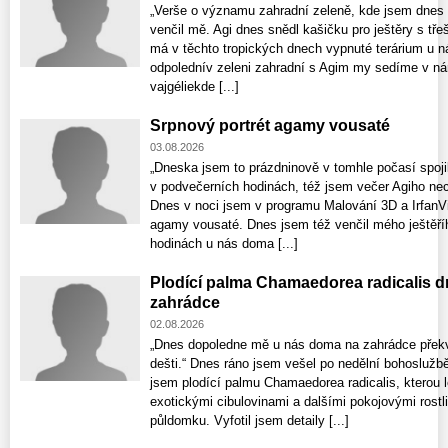
„Verše o významu zahradní zeleně, kde jsem dnes 
venčil mě. Agi dnes snědl kašičku pro ještěry s tře
má v těchto tropických dnech vypnuté terárium u n
odpolednív zeleni zahradní s Agim my sedíme v nár
vajgéliekde [...]
Srpnový portrét agamy vousaté
03.08.2026
„Dneska jsem to prázdninově v tomhle počasí spojil
v podvečerních hodinách, též jsem večer Agiho nec
Dnes v noci jsem v programu Malování 3D a IrfanV
agamy vousaté. Dnes jsem též venčil mého ještěř
hodinách u nás doma [...]
Plodící palma Chamaedorea radicalis d
zahrádce
02.08.2026
„Dnes dopoledne mě u nás doma na zahrádce překv
dešti.“ Dnes ráno jsem vešel po nedělní bohoslužb
jsem plodící palmu Chamaedorea radicalis, kterou 
exotickými cibulovinami a dalšími pokojovými rost
půldomku. Vyfotil jsem detaily [...]