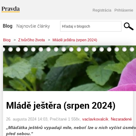
Registrácia
Prihlásenie
Blog
Najnovšie články
Najčítanejšie články
Blog
>
Z tvůrčího života
>
Mládě ještěra (srpen 2024)
Najkomentovanejšie články
Zoznam blogov
Komerčné blogy
Mládě ještěra (srpen 2024)
26. augusta 2024 14:03
, Prečítané 1 558x,
vaclavkovalcik
,
Nezaradené
„Mláďátka ještěrů vypadají mile, neboť lze u nich vyčíst úsměvy
před sebou.“