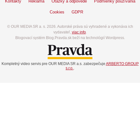
Kontakty
Reklama
Otázky a odpovede
Podmienky používania
Cookies
GDPR
© OUR MEDIA SR a. s. 2026. Autorské práva sú vyhradené a vykonáva ich
vydavateľ,
viac info
.
Blogovací systém Blog.Pravda.sk beží na technológií Wordpress.
Kompletný video servis pre OUR MEDIA SR a.s. zabezpečuje
ARBERTO GROUP
s.r.o.
.