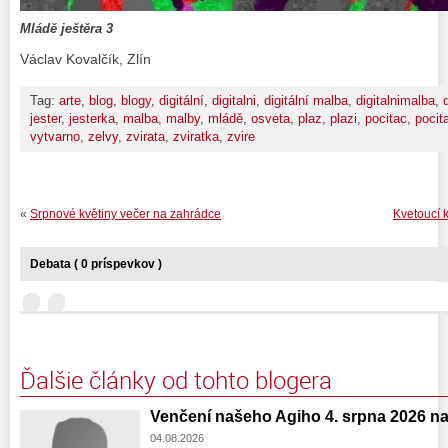
Mládě ještěra 3
Václav Kovalčík, Zlín
Tag:
arte
,
blog
,
blogy
,
digitální
,
digitalni
,
digitální malba
,
digitalnimalba
,
jester
,
jesterka
,
malba
,
malby
,
mládě
,
osveta
,
plaz
,
plazi
,
pocitac
,
pocit
vytvarno
,
zelvy
,
zvirata
,
zviratka
,
zvire
«
Srpnové květiny večer na zahrádce
Kvetoucí 
Debata ( 0 príspevkov )
Ďalšie články od tohto blogera
Venčení našeho Agiho 4. srpna 2026 n
04.08.2026