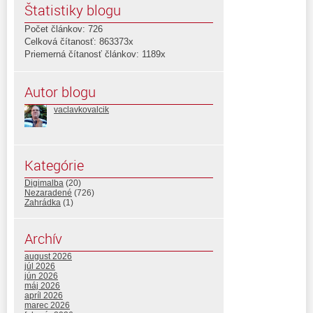
Štatistiky blogu
Počet článkov: 726
Celková čítanosť: 863373x
Priemerná čítanosť článkov: 1189x
Autor blogu
vaclavkovalcik
Kategórie
Digimalba
(20)
Nezaradené
(726)
Zahrádka
(1)
Archív
august 2026
júl 2026
jún 2026
máj 2026
apríl 2026
marec 2026