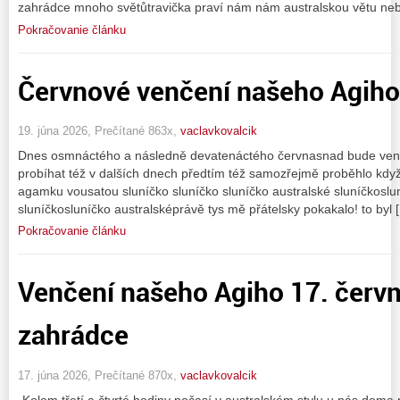
zahrádce mnoho světůtravička praví nám nám australskou větu ne
Pokračovanie článku
Červnové venčení našeho Agiho
19. júna 2026, Prečítané 863x,
vaclavkovalcik
Dnes osmnáctého a následně devatenáctého červnasnad bude ven
probíhat též v dalších dnech předtím též samozřejmě proběhlo když
agamku vousatou sluníčko sluníčko sluníčko australské sluníčkoslun
sluníčkosluníčko australsképrávě tys mě přátelsky pokakalo! to byl 
Pokračovanie článku
Venčení našeho Agiho 17. červ
zahrádce
17. júna 2026, Prečítané 870x,
vaclavkovalcik
„Kolem třetí a čtvrté hodiny počasí v australském stylu u nás doma 