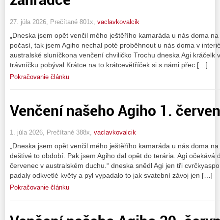
27. júla 2026, Prečítané 801x,
vaclavkovalcik
„Dneska jsem opět venčil mého ještěřího kamaráda u nás doma na z
počasí, tak jsem Agiho nechal poté proběhnout u nás doma v interiér
australské sluníčkona venčení chviličko Trochu dneska Agi kráčelk 
trávníčku pobýval Krátce na to krátcevětříček si s námi přec […]
Pokračovanie článku
Venčení našeho Agiho 1. červe
1. júla 2026, Prečítané 388x,
vaclavkovalcik
„Dneska jsem opět venčil mého ještěřího kamaráda u nás doma na 
deštivé to období. Pak jsem Agiho dal opět do terária. Agi očekává
červenec v australském duchu.“ dneska snědl Agi jen tři cvrčkyasp
padaly odkvetlé květy a pyl vypadalo to jak svatební závoj jen […]
Pokračovanie článku