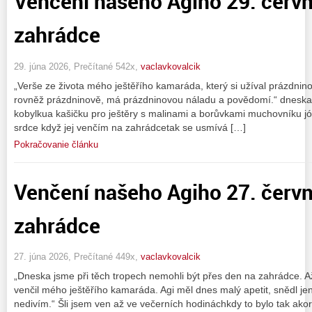
Venčení našeho Agiho 29. červ
zahrádce
29. júna 2026, Prečítané 542x,
vaclavkovalcik
„Verše ze života mého ještěřího kamaráda, který si užíval prázdnin
rovněž prázdninově, má prázdninovou náladu a povědomí.“ dneska 
kobylkua kašičku pro ještěry s malinami a borůvkami muchovníku jó t
srdce když jej venčím na zahrádcetak se usmívá […]
Pokračovanie článku
Venčení našeho Agiho 27. červ
zahrádce
27. júna 2026, Prečítané 449x,
vaclavkovalcik
„Dneska jsme při těch tropech nemohli být přes den na zahrádce. 
venčil mého ještěřího kamaráda. Agi měl dnes malý apetit, snědl je
nedivím.“ Šli jsem ven až ve večerních hodináchkdy to bylo tak ak