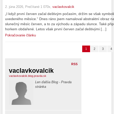
2. júna 2026, Prečítané 1 070x,
vaclavkovalcik
„I když první červen začal deštivým počasím, držím se však symboli
uvedeného měsíce.“ Dnes ráno jsem namaloval abstraktní obraz na 
slunečný měsíc červen, a to za východu a západu slunce. Také přip
horkem obdařené. Letos však první červen začal deštivými […]
Pokračovanie článku
1
2
3
4
RSS
vaclavkovalcik
vaclavkovalcik.blog.pravda.sk
Len ďalšia Blog - Pravda
stránka