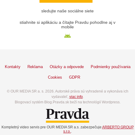
sledujte naše sociálne siete
stiahnite si aplikáciu a čítajte Pravdu pohodlne aj v
mobile
Kontakty
Reklama
Otázky a odpovede
Podmienky používania
Cookies
GDPR
© OUR MEDIA SR a. s. 2026. Autorské práva sú vyhradené a vykonáva ich
vydavateľ,
viac info
.
Blogovací systém Blog.Pravda.sk beží na technológií Wordpress.
Kompletný video servis pre OUR MEDIA SR a.s. zabezpečuje
ARBERTO GROUP
s.r.o.
.