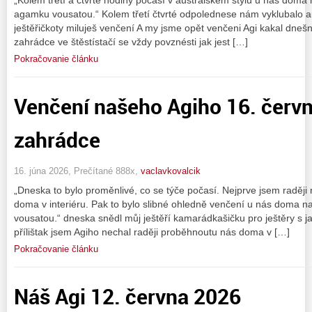
agamku vousatou.“ Kolem třetí čtvrté odpolednese nám vyklubalo au
ještěřičkoty miluješ venčení A my jsme opět venčeni Agi kakal dnešní
zahrádce ve štěstístačí se vždy povznésti jak jest […]
Pokračovanie článku
Venčení našeho Agiho 16. červ
zahrádce
16. júna 2026, Prečítané 888x,
vaclavkovalcik
„Dneska to bylo proměnlivé, co se týče počasí. Nejprve jsem raději
doma v interiéru. Pak to bylo slibné ohledně venčení u nás doma 
vousatou.“ dneska snědl můj ještěří kamarádkašičku pro ještěry s 
přílištak jsem Agiho nechal raději proběhnoutu nás doma v […]
Pokračovanie článku
Náš Agi 12. června 2026