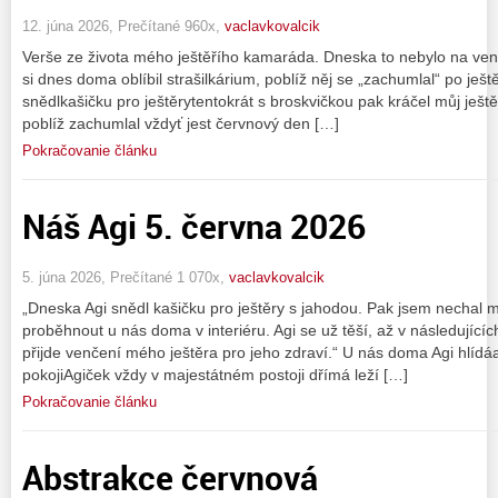
12. júna 2026, Prečítané 960x,
vaclavkovalcik
Verše ze života mého ještěřího kamaráda. Dneska to nebylo na ve
si dnes doma oblíbil strašilkárium, poblíž něj se „zachumlal“ po je
snědlkašičku pro ještěrytentokrát s broskvičkou pak kráčel můj ješt
poblíž zachumlal vždyť jest červnový den […]
Pokračovanie článku
Náš Agi 5. června 2026
5. júna 2026, Prečítané 1 070x,
vaclavkovalcik
„Dneska Agi snědl kašičku pro ještěry s jahodou. Pak jsem nechal
proběhnout u nás doma v interiéru. Agi se už těší, až v následujícíc
přijde venčení mého ještěra pro jeho zdraví.“ U nás doma Agi hlídáa 
pokojiAgiček vždy v majestátném postoji dřímá leží […]
Pokračovanie článku
Abstrakce červnová