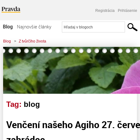
Registrácia
Prihlásenie
Blog
Najnovšie články
Najčítanejšie články
Blog
>
Z tvůrčího života
Najkomentovanejšie články
Zoznam blogov
Komerčné blogy
Tag:
blog
Venčení našeho Agiho 27. červ
zahrádce