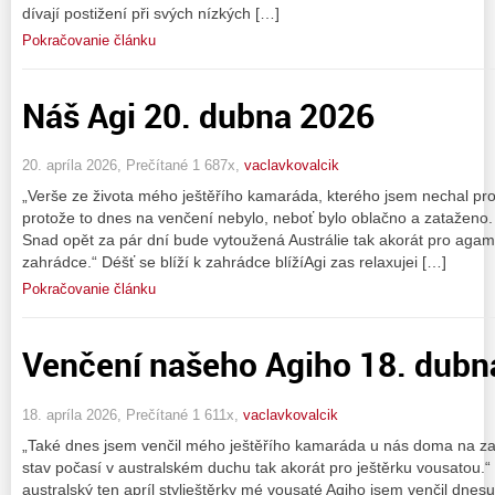
dívají postižení při svých nízkých […]
Pokračovanie článku
Náš Agi 20. dubna 2026
20. apríla 2026, Prečítané 1 687x,
vaclavkovalcik
„Verše ze života mého ještěřího kamaráda, kterého jsem nechal pro
protože to dnes na venčení nebylo, neboť bylo oblačno a zataženo
Snad opět za pár dní bude vytoužená Austrálie tak akorát pro ag
zahrádce.“ Déšť se blíží k zahrádce blížíAgi zas relaxujei […]
Pokračovanie článku
Venčení našeho Agiho 18. dubn
18. apríla 2026, Prečítané 1 611x,
vaclavkovalcik
„Také dnes jsem venčil mého ještěřího kamaráda u nás doma na zah
stav počasí v australském duchu tak akorát pro ještěrku vousatou.“ 
australský ten apríl stylještěrky mé vousaté Agiho jsem venčil dn