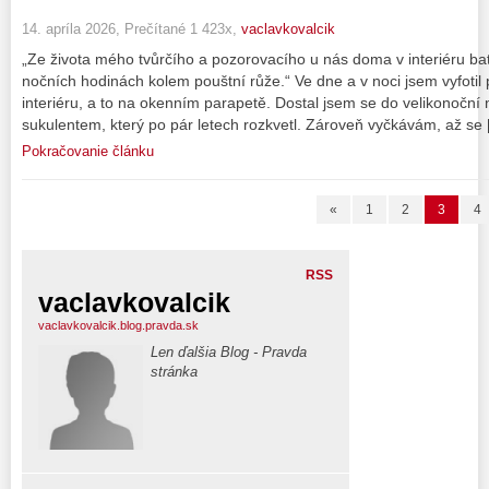
14. apríla 2026, Prečítané 1 423x,
vaclavkovalcik
„Ze života mého tvůrčího a pozorovacího u nás doma v interiéru b
nočních hodinách kolem pouštní růže.“ Ve dne a v noci jsem vyfotil
interiéru, a to na okenním parapetě. Dostal jsem se do velikonočn
sukulentem, který po pár letech rozkvetl. Zároveň vyčkávám, až se
Pokračovanie článku
«
1
2
3
4
RSS
vaclavkovalcik
vaclavkovalcik.blog.pravda.sk
Len ďalšia Blog - Pravda
stránka