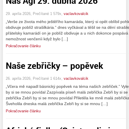
Náš Agi 29. dubna 2026
29. apríla 2026, Prečítané 1 579x,
vaclavkovalcik
„Verše ze života mého ještěřího kamaráda, který si opět oblíbil pohl
obdivuje poblíž strašilkária.“ dnes vyčkával a těšil se na dění straš
přátelsky kamarádí on je poblíž obdivuje a u nich dokonce pospáv
nemožnost venčeníi když bylo […]
Pokračovanie článku
Naše zebřičky – popěvek
26. apríla 2026, Prečítané 1 614x,
vaclavkovalcik
„Včera mě napadl básnický popěvek na téma našich zebřiček.“ Vylet
by si se mnou povídal Zazpívala píseň malá zebřička Zebři by si se
zebřička Zebři by si se mnou povídal Přiletěla ke mně malá zebřičk
Šveholila dneska malá zebřička Zebři by si se mnou […]
Pokračovanie článku