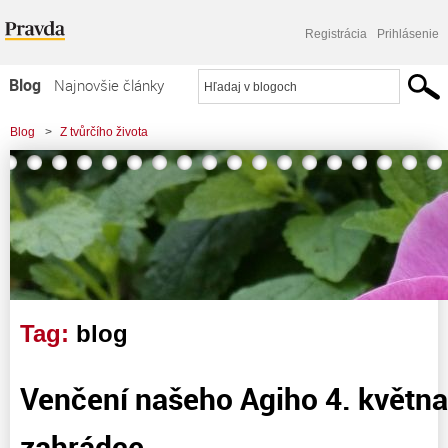
Registrácia
Prihlásenie
Blog
Najnovšie články
Najčítanejšie články
Blog
>
Z tvůrčího života
Najkomentovanejšie články
Zoznam blogov
Komerčné blogy
Tag:
blog
Venčení našeho Agiho 4. květn
zahrádce