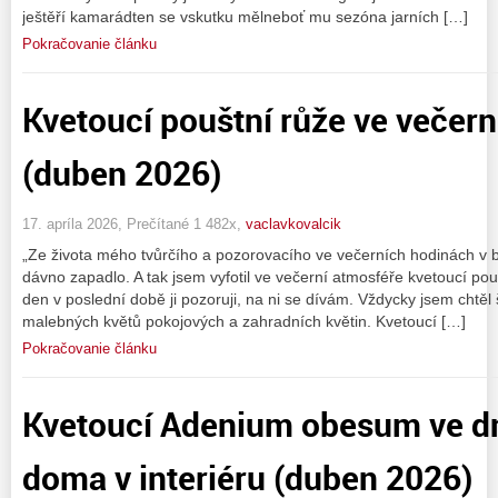
ještěří kamarádten se vskutku mělneboť mu sezóna jarních […]
Pokračovanie článku
Kvetoucí pouštní růže ve večer
(duben 2026)
17. apríla 2026, Prečítané 1 482x,
vaclavkovalcik
„Ze života mého tvůrčího a pozorovacího ve večerních hodinách v
dávno zapadlo. A tak jsem vyfotil ve večerní atmosféře kvetoucí p
den v poslední době ji pozoruji, na ni se dívám. Vždycky jsem chtěl 
malebných květů pokojových a zahradních květin. Kvetoucí […]
Pokračovanie článku
Kvetoucí Adenium obesum ve dn
doma v interiéru (duben 2026)