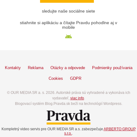
sledujte naše sociálne siete
stiahnite si aplikáciu a čítajte Pravdu pohodlne aj v
mobile
Kontakty
Reklama
Otázky a odpovede
Podmienky používania
Cookies
GDPR
© OUR MEDIA SR a. s. 2026. Autorské práva sú vyhradené a vykonáva ich
vydavateľ,
viac info
.
Blogovací systém Blog.Pravda.sk beží na technológií Wordpress.
Kompletný video servis pre OUR MEDIA SR a.s. zabezpečuje
ARBERTO GROUP
s.r.o.
.