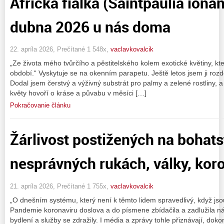
Africká fialka (Saintpaulia iona
dubna 2026 u nás doma
22. apríla 2026, Prečítané 1 548x,
vaclavkovalcik
„Ze života mého tvůrčího a pěstitelského kolem exotické květiny, kt
období.“ Vyskytuje se na okenním parapetu. Ještě letos jsem ji rozděl
Dodal jsem čerstvý a výživný substrát pro palmy a zelené rostliny, a
květy hovoří o kráse a půvabu v měsíci […]
Pokračovanie článku
Žárlivost postižených na bohats
nesprávných rukách, války, koro
21. apríla 2026, Prečítané 1 755x,
vaclavkovalcik
„O dnešním systému, který není k těmto lidem spravedlivý, když jso
Pandemie koronaviru doslova a do písmene zbídačila a zadlužila ná
bydlení a služby se zdražily. I média a zprávy tohle přiznávají, doko