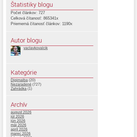
Štatistiky blogu
Počet článkov: 727
Celková čítanosť: 865341x
Priemerná čítanosť článkov: 1190x
Autor blogu
vaclavkovalcik
Kategórie
Digimalba
(20)
Nezaradené
(727)
Zahrádka
(1)
Archív
august 2026
júl 2026
jún 2026
máj 2026
apríl 2026
marec 2026