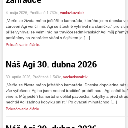
4. mája 2026, Prečítané 1 730x,
vaclavkovalcik
„Verše ze života mého ještěřího kamaráda, kterého jsem dneska ve
zároveň Agi venčil mě. Agi se šťastně vyhříval na sluníčku.“ pro slu
přišelvyhříval se velmi rád na travičcesedmikráskáchAgi můj přemý
poslánímy na zahrádce vítáni s Agičkem je […]
Pokračovanie článku
Náš Agi 30. dubna 2026
30. apríla 2026, Prečítané 1 543x,
vaclavkovalcik
„Verše ze života mého ještěřího kamaráda. Dneska dopoledne nás p
vše vyřešeno. Agiho jsem nechal tradičně proběhnout. Agi snědl ka
vínem. Můj ještěří kamarád si oblíbil pavoučka, kobylky a před str
nechtěl Agi žádnou kobylku sníst.“ Po dvaceti minutáchod […]
Pokračovanie článku