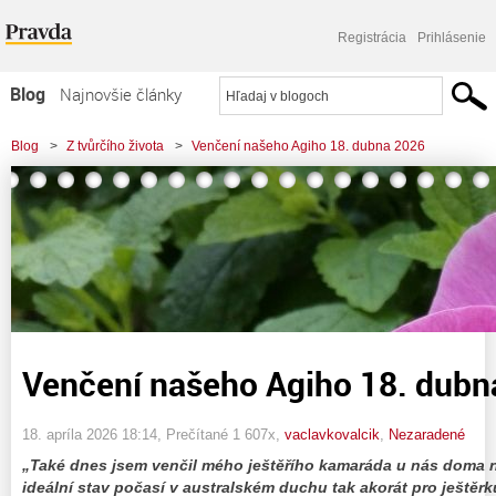
Registrácia
Prihlásenie
Blog
Najnovšie články
Najčítanejšie články
Blog
>
Z tvůrčího života
>
Venčení našeho Agiho 18. dubna 2026
Najkomentovanejšie články
Zoznam blogov
Komerčné blogy
Venčení našeho Agiho 18. dubn
18. apríla 2026 18:14
, Prečítané 1 607x,
vaclavkovalcik
,
Nezaradené
„Také dnes jsem venčil mého ještěřího kamaráda u nás doma n
ideální stav počasí v australském duchu tak akorát pro ještěr