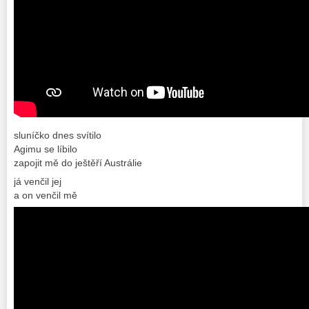
sluníčko dnes svítilo
Agimu se líbilo
zapojit mě do ještěří Austrálie
já venčil jej
a on venčil mě