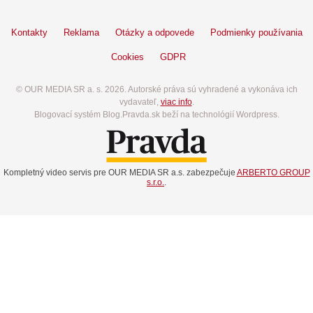
Kontakty
Reklama
Otázky a odpovede
Podmienky používania
Cookies
GDPR
© OUR MEDIA SR a. s. 2026. Autorské práva sú vyhradené a vykonáva ich
vydavateľ,
viac info
.
Blogovací systém Blog.Pravda.sk beží na technológií Wordpress.
Kompletný video servis pre OUR MEDIA SR a.s. zabezpečuje
ARBERTO GROUP
s.r.o.
.