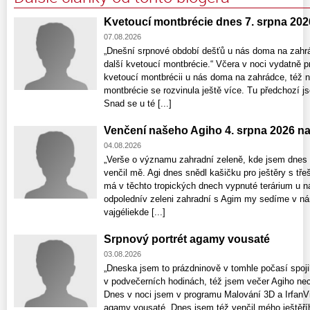
Kvetoucí montbrécie dnes 7. srpna 202
07.08.2026
„Dnešní srpnové období dešťů u nás doma na zahrá
další kvetoucí montbrécie.“ Včera v noci vydatně p
kvetoucí montbrécii u nás doma na zahrádce, též nat
montbrécie se rozvinula ještě více. Tu předchozí j
Snad se u té [...]
Venčení našeho Agiho 4. srpna 2026 n
04.08.2026
„Verše o významu zahradní zeleně, kde jsem dnes 
venčil mě. Agi dnes snědl kašičku pro ještěry s tře
má v těchto tropických dnech vypnuté terárium u n
odpolednív zeleni zahradní s Agim my sedíme v nár
vajgéliekde [...]
Srpnový portrét agamy vousaté
03.08.2026
„Dneska jsem to prázdninově v tomhle počasí spojil
v podvečerních hodinách, též jsem večer Agiho nec
Dnes v noci jsem v programu Malování 3D a IrfanV
agamy vousaté. Dnes jsem též venčil mého ještěř