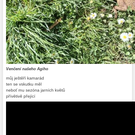
Venčení našeho Agiho
můj ještěří kamarád
ten se vskutku měl
neboť mu sezóna jarních květů
přívětivě přející