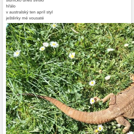
sluníčko dnes svítilo
hřálo
v australský ten apríl styl
ještěrky mé vousaté