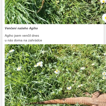
Venčení našeho Agiho
Agiho jsem venčil dnes
u nás doma na zahrádce