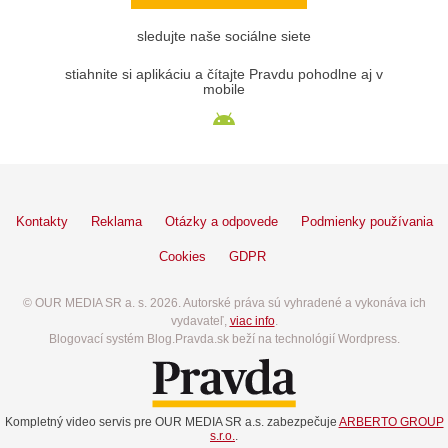
sledujte naše sociálne siete
stiahnite si aplikáciu a čítajte Pravdu pohodlne aj v
mobile
Kontakty
Reklama
Otázky a odpovede
Podmienky používania
Cookies
GDPR
© OUR MEDIA SR a. s. 2026. Autorské práva sú vyhradené a vykonáva ich
vydavateľ,
viac info
.
Blogovací systém Blog.Pravda.sk beží na technológií Wordpress.
Kompletný video servis pre OUR MEDIA SR a.s. zabezpečuje
ARBERTO GROUP
s.r.o.
.