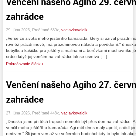
Venčení našeho Agiho 29. červ
zahrádce
29. júna 2026, Prečítané 539x,
vaclavkovalcik
„Verše ze života mého ještěřího kamaráda, který si užíval prázdnin
rovněž prázdninově, má prázdninovou náladu a povědomí.“ dneska 
kobylkua kašičku pro ještěry s malinami a borůvkami muchovníku jó t
srdce když jej venčím na zahrádcetak se usmívá […]
Pokračovanie článku
Venčení našeho Agiho 27. červ
zahrádce
27. júna 2026, Prečítané 448x,
vaclavkovalcik
„Dneska jsme při těch tropech nemohli být přes den na zahrádce. 
venčil mého ještěřího kamaráda. Agi měl dnes malý apetit, snědl je
nedivím.“ Šli jsem ven až ve večerních hodináchkdy to bylo tak ak