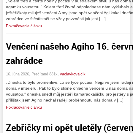
„Kolem třetí a čtvrté hodiny počasí v australském stylu u nás doma 
agamku vousatou.“ Kolem třetí čtvrté odpolednese nám vyklubalo au
ještěřičkoty miluješ venčení A my jsme opět venčeni Agi kakal dnešní
zahrádce ve štěstístačí se vždy povznésti jak jest […]
Pokračovanie článku
Venčení našeho Agiho 16. červ
zahrádce
16. júna 2026, Prečítané 881x,
vaclavkovalcik
„Dneska to bylo proměnlivé, co se týče počasí. Nejprve jsem raději
doma v interiéru. Pak to bylo slibné ohledně venčení u nás doma 
vousatou.“ dneska snědl můj ještěří kamarádkašičku pro ještěry s 
přílištak jsem Agiho nechal raději proběhnoutu nás doma v […]
Pokračovanie článku
Zebřičky mi opět uletěly (červe