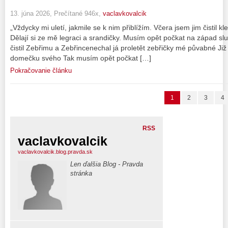
13. júna 2026, Prečítané 946x,
vaclavkovalcik
„Vždycky mi uletí, jakmile se k nim přiblížím. Včera jsem jim čistil k
Dělají si ze mě legraci a srandičky. Musím opět počkat na západ slun
čistil Zebřimu a Zebřincenechal já proletět zebřičky mé půvabné Již
domečku svého Tak musím opět počkat […]
Pokračovanie článku
1
2
3
4
RSS
vaclavkovalcik
vaclavkovalcik.blog.pravda.sk
Len ďalšia Blog - Pravda
stránka