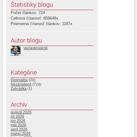
Štatistiky blogu
Počet článkov: 724
Celková čítanosť: 859648x
Priemerná čítanosť článkov: 1187x
Autor blogu
vaclavkovalcik
Kategórie
Digimalba
(20)
Nezaradené
(724)
Zahrádka
(1)
Archív
august 2026
júl 2026
jún 2026
máj 2026
apríl 2026
marec 2026