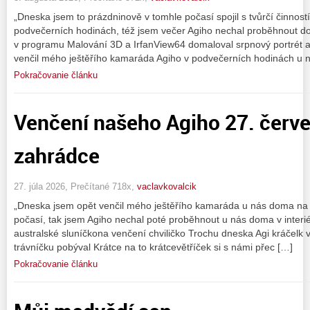
„Dneska jsem to prázdninově v tomhle počasí spojil s tvůrčí činnos
podvečerních hodinách, též jsem večer Agiho nechal proběhnout dom
v programu Malování 3D a IrfanView64 domaloval srpnový portrét 
venčil mého ještěřího kamaráda Agiho v podvečerních hodinách u
Pokračovanie článku
Venčení našeho Agiho 27. červ
zahrádce
27. júla 2026, Prečítané 718x,
vaclavkovalcik
„Dneska jsem opět venčil mého ještěřího kamaráda u nás doma na z
počasí, tak jsem Agiho nechal poté proběhnout u nás doma v interiér
australské sluníčkona venčení chviličko Trochu dneska Agi kráčelk 
trávníčku pobýval Krátce na to krátcevětříček si s námi přec […]
Pokračovanie článku