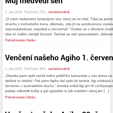
Můj medvědí sen
3. júla 2026, Prečítané 375x,
vaclavkovalcik
„O mém nedávném fantazijním snu, který se mi zdál. Týká se jedn
strachu z mohutného tvora, dilematu, zda jít na autobusovou zast
nepronásledoval, nepotkal a neroztrhal.“ Ocitám se v dřevěné chat
oba mí rodiče zahájili živnosti. Tatínek se stal spisovatelem, sběrat
Pokračovanie článku
Venčení našeho Agiho 1. červe
1. júla 2026, Prečítané 383x,
vaclavkovalcik
„Dneska jsem opět venčil mého ještěřího kamaráda u nás doma na 
deštivé to období. Pak jsem Agiho dal opět do terária. Agi očekává
červenec v australském duchu.“ dneska snědl Agi jen tři cvrčkyasp
padaly odkvetlé květy a pyl vypadalo to jak svatební závoj jen […]
Pokračovanie článku