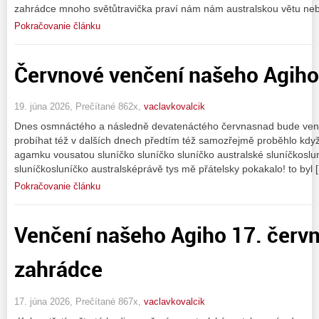
zahrádce mnoho světůtravička praví nám nám australskou větu ne
Pokračovanie článku
Červnové venčení našeho Agiho
19. júna 2026, Prečítané 862x,
vaclavkovalcik
Dnes osmnáctého a následně devatenáctého červnasnad bude ven
probíhat též v dalších dnech předtím též samozřejmě proběhlo když
agamku vousatou sluníčko sluníčko sluníčko australské sluníčkoslun
sluníčkosluníčko australsképrávě tys mě přátelsky pokakalo! to byl 
Pokračovanie článku
Venčení našeho Agiho 17. červ
zahrádce
17. júna 2026, Prečítané 867x,
vaclavkovalcik