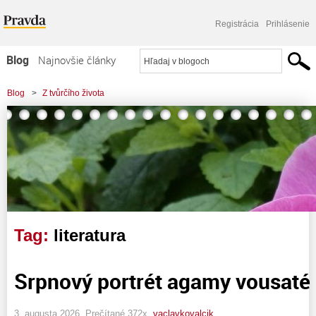
Registrácia
Prihlásenie
Blog
Najnovšie články
Najčítanejšie články
Blog
>
Z tvůrčího života
Najkomentovanejšie články
Zoznam blogov
Komerčné blogy
Tag:
literatura
Srpnový portrét agamy vousaté
3. augusta 2026, Prečítané 372x,
vaclavkovalcik