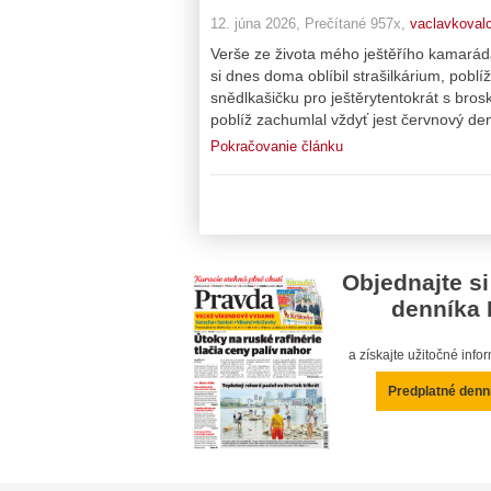
12. júna 2026, Prečítané 957x,
vaclavkovalc
Verše ze života mého ještěřího kamarád
si dnes doma oblíbil strašilkárium, pobl
snědlkašičku pro ještěrytentokrát s bros
poblíž zachumlal vždyť jest červnový de
Pokračovanie článku
Objednajte si
denníka 
a získajte užitočné inf
Predplatné denn