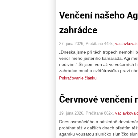
Venčení našeho Ag
zahrádce
27. júna 2026, Prečítané 448x,
vaclavkovalc
„Dneska jsme při těch tropech nemohli 
venčil mého ještěřího kamaráda. Agi měl
nedivím.“ Šli jsem ven až ve večerních
zahrádce mnoho světůtravička praví ná
Pokračovanie článku
Červnové venčení 
19. júna 2026, Prečítané 862x,
vaclavkovalc
Dnes osmnáctého a následně devatenác
probíhat též v dalších dnech předtím té
agamku vousatou sluníčko sluníčko sluní