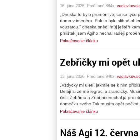
16. júna 2026, Prečítané 884x,
vaclavkovalc
„Dneska to bylo proměnlivé, co se týče 
doma v interiéru. Pak to bylo slibné o
vousatou.“ dneska snědl můj ještěří kam
přílištak jsem Agiho nechal raději prob
Pokračovanie článku
Zebřičky mi opět u
13. júna 2026, Prečítané 948x,
vaclavkovalc
„Vždycky mi uletí, jakmile se k nim přiblí
Dělají si ze mě legraci a srandičky. Mus
čistil Zebřimu a Zebřincenechal já prole
domečku svého Tak musím opět počkat 
Pokračovanie článku
Náš Agi 12. června