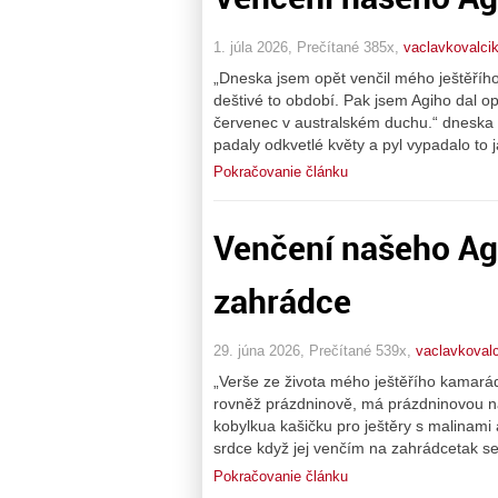
1. júla 2026, Prečítané 385x,
vaclavkovalci
„Dneska jsem opět venčil mého ještěříh
deštivé to období. Pak jsem Agiho dal op
červenec v australském duchu.“ dneska s
padaly odkvetlé květy a pyl vypadalo to 
Pokračovanie článku
Venčení našeho Ag
zahrádce
29. júna 2026, Prečítané 539x,
vaclavkovalc
„Verše ze života mého ještěřího kamarád
rovněž prázdninově, má prázdninovou n
kobylkua kašičku pro ještěry s malinami 
srdce když jej venčím na zahrádcetak s
Pokračovanie článku