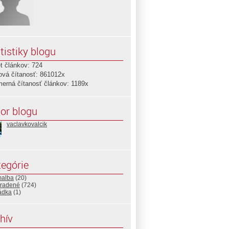
tistiky blogu
t článkov: 724
ová čítanosť: 861012x
merná čítanosť článkov: 1189x
or blogu
vaclavkovalcik
egórie
malba
(20)
radené
(724)
ádka
(1)
hív