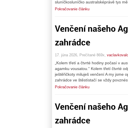
sluníčkosluníčko australsképrávě tys mě 
Pokračovanie článku
Venčení našeho Ag
zahrádce
17. júna 2026, Prečítané 869x,
vaclavkovalc
„Kolem třetí a čtvrté hodiny počasí v au
agamku vousatou.“ Kolem třetí čtvrté od
ještěřičkoty miluješ venčení A my jsme o
zahrádce ve štěstístačí se vždy povznésti
Pokračovanie článku
Venčení našeho Ag
zahrádce