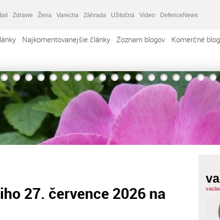
tail
Zdravie
Žena
Varecha
Záhrada
Užitočná
Video
DefenceNews
lánky
Najkomentovanejšie články
Zoznam blogov
Komerčné blog
va
iho 27. července 2026 na
vacla