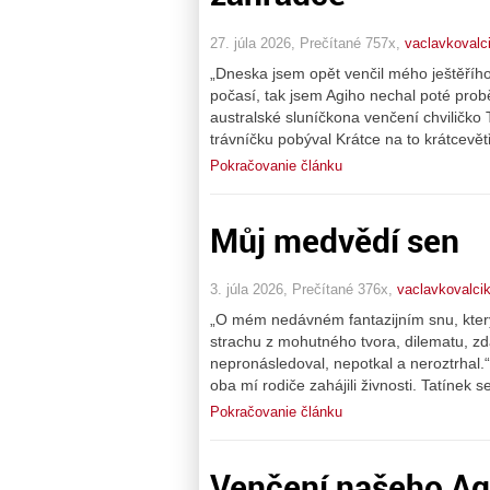
27. júla 2026, Prečítané 757x,
vaclavkovalc
„Dneska jsem opět venčil mého ještěříh
počasí, tak jsem Agiho nechal poté probě
australské sluníčkona venčení chviličko
trávníčku pobýval Krátce na to krátcevět
Pokračovanie článku
Můj medvědí sen
3. júla 2026, Prečítané 376x,
vaclavkovalci
„O mém nedávném fantazijním snu, který
strachu z mohutného tvora, dilematu, z
nepronásledoval, nepotkal a neroztrhal.
oba mí rodiče zahájili živnosti. Tatínek 
Pokračovanie článku
Venčení našeho Ag