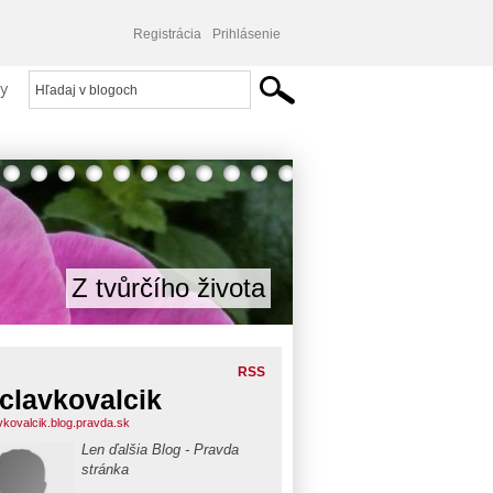
Registrácia
Prihlásenie
y
Z tvůrčího života
RSS
clavkovalcik
vkovalcik.blog.pravda.sk
Len ďalšia Blog - Pravda
stránka