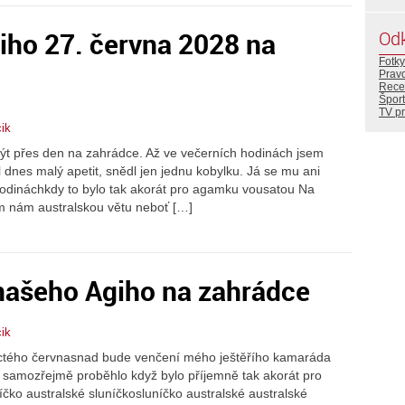
iho 27. června 2028 na
Od
Fotky
Prav
Rece
Šport
TV p
ik
být přes den na zahrádce. Až ve večerních hodinách jsem
 dnes malý apetit, snědl jen jednu kobylku. Já se mu ani
 hodináchkdy to bylo tak akorát pro agamku vousatou Na
m nám australskou větu neboť […]
našeho Agiho na zahrádce
ik
tého červnasnad bude venčení mého ještěřího kamaráda
ž samozřejmě proběhlo když bylo příjemně tak akorát pro
čko australské sluníčkosluníčko australské australské