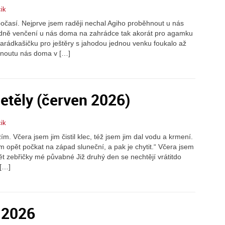
ik
počasí. Nejprve jsem raději nechal Agiho proběhnout u nás
hledně venčení u nás doma na zahrádce tak akorát pro agamku
arádkašičku pro ještěry s jahodou jednou venku foukalo až
ěhnoutu nás doma v […]
letěly (červen 2026)
ik
žím. Včera jsem jim čistil klec, též jsem jim dal vodu a krmení.
ím opět počkat na západ sluneční, a pak je chytit.“ Včera jsem
tět zebřičky mé půvabné Již druhý den se nechtějí vrátitdo
[…]
 2026