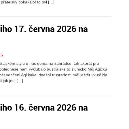
přátelsky pokakalo! to byl […]
iho 17. června 2026 na
ik
stralském stylu u nás doma na zahrádce, tak akorát pro
polednese nám vyklubalo australské to sluníčko Můj Agičku
pět venčeni Agi kakal dnešní trusradosti měl ještěr vkus! Na
 jak jest […]
iho 16. června 2026 na