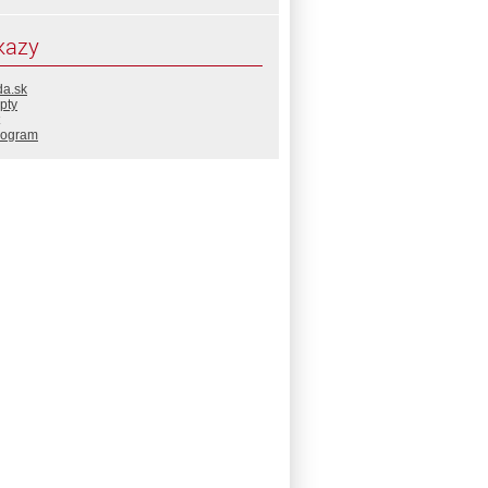
kazy
da.sk
pty
rogram