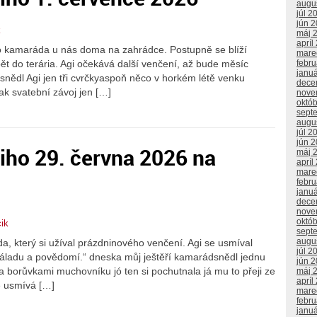
augu
júl 2
jún 
k
máj 
apríl
o kamaráda u nás doma na zahrádce. Postupně se blíží
mare
ět do terária. Agi očekává další venčení, až bude měsíc
febr
janu
nědl Agi jen tři cvrčkyaspoň něco v horkém létě venku
dece
jak svatební závoj jen […]
nove
októ
sept
augu
júl 2
jún 
iho 29. června 2026 na
máj 
apríl
mare
febr
janu
dece
nove
októ
ik
sept
augu
a, který si užíval prázdninového venčení. Agi se usmíval
júl 2
áladu a povědomí.“ dneska můj ještěří kamarádsnědl jednu
jún 
a borůvkami muchovníku jó ten si pochutnala já mu to přeji ze
máj 
apríl
e usmívá […]
mare
febr
janu