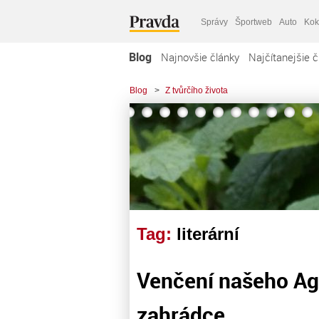
Správy
Športweb
Auto
Kok
Blog
Najnovšie články
Najčítanejšie č
Blog
>
Z tvůrčího života
Tag:
literární
Venčení našeho Ag
zahrádce