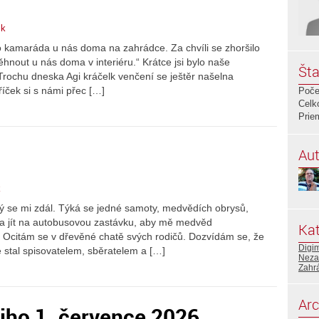
ik
o kamaráda u nás doma na zahrádce. Za chvíli se zhoršilo
hnout u nás doma v interiéru.“ Krátce jsi bylo naše
Šta
 Trochu dneska Agi kráčelk venčení se ještěr našelna
říček si s námi přec […]
Poče
Celk
Prie
Aut
k
 se mi zdál. Týká se jedné samoty, medvědích obrysů,
da jít na autobusovou zastávku, aby mě medvěd
Kat
“ Ocitám se v dřevěné chatě svých rodičů. Dozvídám se, že
Digi
se stal spisovatelem, sběratelem a […]
Neza
Zahr
Arc
iho 1. července 2026