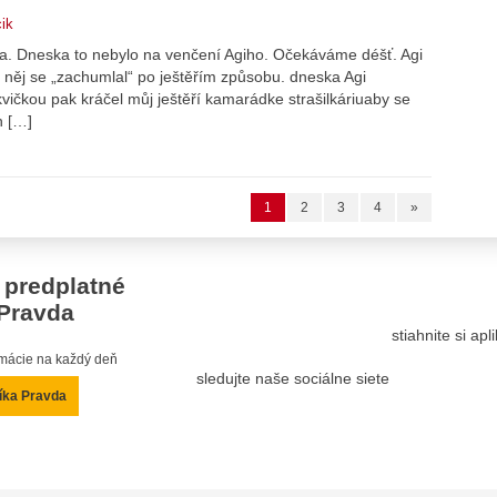
ik
a. Dneska to nebylo na venčení Agiho. Očekáváme déšť. Agi
íž něj se „zachumlal“ po ještěřím způsobu. dneska Agi
kvičkou pak kráčel můj ještěří kamarádke strašilkáriuaby se
n […]
1
2
3
4
»
 predplatné
Pravda
stiahnite si ap
ormácie na každý deň
sledujte naše sociálne siete
íka Pravda