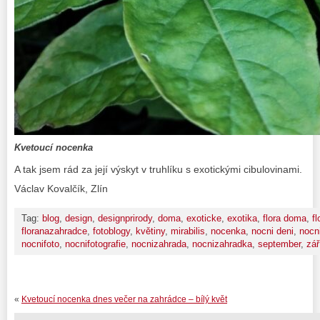
Kvetoucí nocenka
A tak jsem rád za její výskyt v truhlíku s exotickými cibulovinami.
Václav Kovalčík, Zlín
Tag:
blog
,
design
,
designprirody
,
doma
,
exoticke
,
exotika
,
flora doma
,
f
floranazahradce
,
fotoblogy
,
květiny
,
mirabilis
,
nocenka
,
nocni deni
,
nocni
nocnifoto
,
nocnifotografie
,
nocnizahrada
,
nocnizahradka
,
september
,
zář
«
Kvetoucí nocenka dnes večer na zahrádce – bílý květ