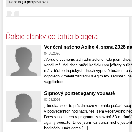
Debata ( 0 príspevkov )
Ďalšie články od tohto blogera
Venčení našeho Agiho 4. srpna 2026 n
04.08.2026
„Verše o významu zahradní zeleně, kde jsem dnes 
venčil mě. Agi dnes snědl kašičku pro ještěry s tře
má v těchto tropických dnech vypnuté terárium u n
odpolednív zeleni zahradní s Agim my sedíme v nár
vajgéliekde [...]
Srpnový portrét agamy vousaté
03.08.2026
„Dneska jsem to prázdninově v tomhle počasí spojil
v podvečerních hodinách, též jsem večer Agiho nec
Dnes v noci jsem v programu Malování 3D a IrfanV
agamy vousaté. Dnes jsem též venčil mého ještěř
hodinách u nás doma [...]