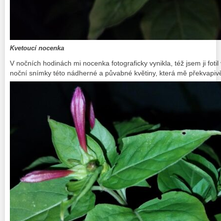
Kvetoucí nocenka
V nočních hodinách mi nocenka fotograficky vynikla, též jsem ji fotil
noční snímky této nádherné a půvabné květiny, která mě překvapivě