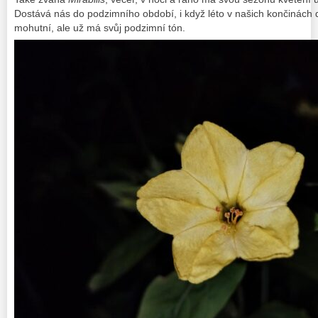
Dostává nás do podzimního období, i když léto v našich končinách 
mohutní, ale už má svůj podzimní tón.