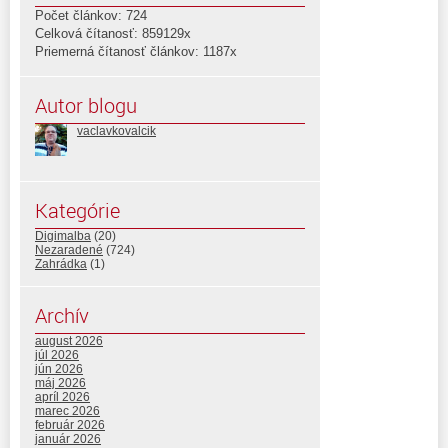
Počet článkov: 724
Celková čítanosť: 859129x
Priemerná čítanosť článkov: 1187x
Autor blogu
vaclavkovalcik
Kategórie
Digimalba
(20)
Nezaradené
(724)
Zahrádka
(1)
Archív
august 2026
júl 2026
jún 2026
máj 2026
apríl 2026
marec 2026
február 2026
január 2026