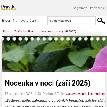
Registrácia
Prihlásenie
Blog
Najnovšie články
Najčítanejšie články
Blog
>
Z tvůrčího života
>
Nocenka v noci (září 2025)
Najkomentovanejšie články
Zoznam blogov
Komerčné blogy
Nocenka v noci (září 2025)
17. septembra 2025 12:48
, Prečítané 744x,
vaclavkovalcik
,
Nezaradené
„Ze života mého zahradního v nočních hodinách měsíce září 
Také zvaná
Mirabilis
, večer, v noci a ráno má svou sezónu kvetení