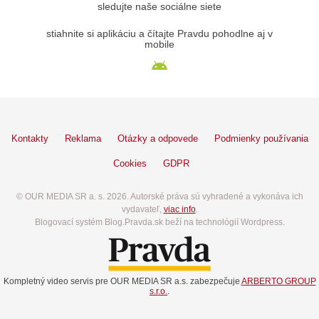
sledujte naše sociálne siete
stiahnite si aplikáciu a čítajte Pravdu pohodlne aj v
mobile
Kontakty
Reklama
Otázky a odpovede
Podmienky používania
Cookies
GDPR
© OUR MEDIA SR a. s. 2026. Autorské práva sú vyhradené a vykonáva ich
vydavateľ,
viac info
.
Blogovací systém Blog.Pravda.sk beží na technológií Wordpress.
Kompletný video servis pre OUR MEDIA SR a.s. zabezpečuje
ARBERTO GROUP
s.r.o.
.