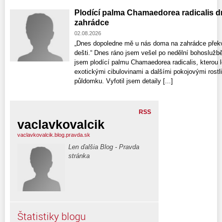
Plodící palma Chamaedorea radicalis d
zahrádce
02.08.2026
„Dnes dopoledne mě u nás doma na zahrádce překv
dešti.“ Dnes ráno jsem vešel po nedělní bohoslužb
jsem plodící palmu Chamaedorea radicalis, kterou 
exotickými cibulovinami a dalšími pokojovými rost
půldomku. Vyfotil jsem detaily [...]
RSS
vaclavkovalcik
vaclavkovalcik.blog.pravda.sk
Len ďalšia Blog - Pravda
stránka
Štatistiky blogu