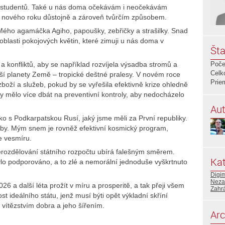
a studentů. Také u nás doma očekávám i neočekávám
do nového roku důstojně a zároveň tvůrčím způsobem.
Mého agamáčka Agiho, papoušky, zebřičky a strašilky. Snad
lasti pokojových květin, které zimuji u nás doma v
Šta
a konfliktů, aby se například rozvíjela výsadba stromů a
Poče
Celk
naší planety Země – tropické deštné pralesy. V novém roce
Prie
zboží a služeb, pokud by se vyřešila efektivně krize ohledně
by mělo více dbát na preventivní kontroly, aby nedocházelo
Aut
 s Podkarpatskou Rusí, jaký jsme měli za První republiky.
doby. Mým snem je rovněž efektivní kosmický program,
e vesmíru.
řerozdělování státního rozpočtu ubírá falešným směrem.
Kat
ylo podporováno, a to zlé a nemorální jednoduše vyškrtnuto
Digi
Neza
6 a další léta prožít v míru a prosperitě, a tak přeji všem
Zahr
 ideálního státu, jenž musí býti opět výkladní skříní
 vítězstvím dobra a jeho šířením.
Arc