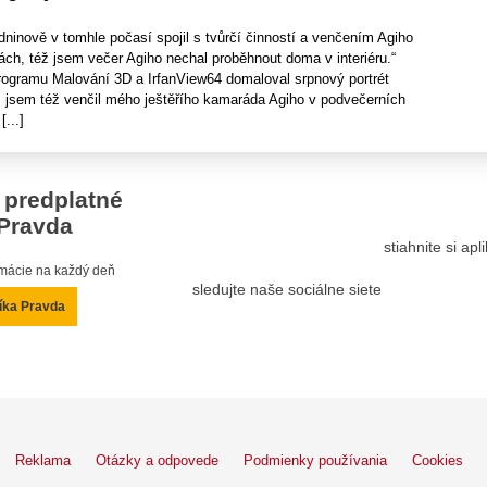
ninově v tomhle počasí spojil s tvůrčí činností a venčením Agiho
ch, též jsem večer Agiho nechal proběhnout doma v interiéru.“
rogramu Malování 3D a IrfanView64 domaloval srpnový portrét
jsem též venčil mého ještěřího kamaráda Agiho v podvečerních
...]
 predplatné
Pravda
stiahnite si ap
ormácie na každý deň
sledujte naše sociálne siete
íka Pravda
Reklama
Otázky a odpovede
Podmienky používania
Cookies