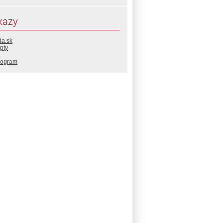
kazy
da.sk
pty
rogram