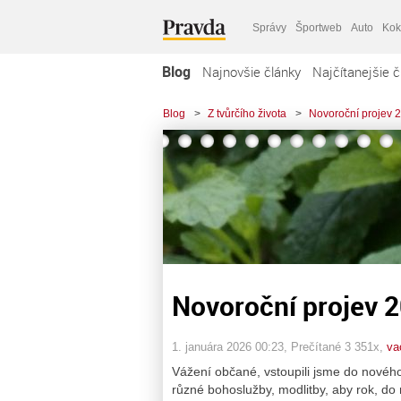
Správy
Športweb
Auto
Kok
Blog
Najnovšie články
Najčítanejšie č
Blog
>
Z tvůrčího života
>
Novoroční projev 
Novoroční projev 
1. januára 2026 00:23
, Prečítané 3 351x,
va
Vážení občané, vstoupili jsme do nového 
různé bohoslužby, modlitby, aby rok, do