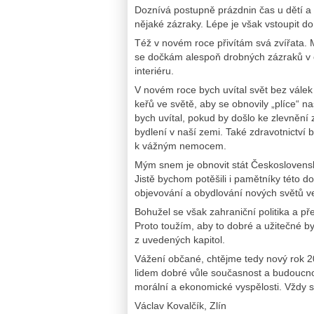
Doznívá postupně prázdnin čas u dětí 
nějaké zázraky. Lépe je však vstoupit 
Též v novém roce přivítám svá zvířata. 
se dočkám alespoň drobných zázraků v ob
interiéru.
V novém roce bych uvítal svět bez válek 
keřů ve světě, aby se obnovily „plíce“ 
bych uvítal, pokud by došlo ke zlevnění 
bydlení v naší zemi. Také zdravotnictví 
k vážným nemocem.
Mým snem je obnovit stát Československo
Jistě bychom potěšili i pamětníky této 
objevování a obydlování nových světů v
Bohužel se však zahraniční politika a p
Proto toužím, aby to dobré a užitečné b
z uvedených kapitol.
Vážení občané, chtějme tedy nový rok 202
lidem dobré vůle současnost a budoucnost
morální a ekonomické vyspělosti. Vždy s
Václav Kovalčík, Zlín