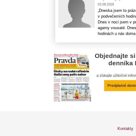
03.08.2026
„Dneska jsem to prázd
v podvečerních hodiná
Dnes v noci jsem v p
agamy vousaté. Dnes 
hodinách u nás doma [
Objednajte si
denníka 
a získajte užitočné inf
Predplatné denn
Kontakty