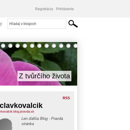
Registrácia
Prihlásenie
y
Z tvůrčího života
RSS
clavkovalcik
vkovalcik.blog.pravda.sk
Len ďalšia Blog - Pravda
stránka