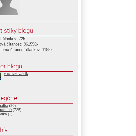
tistiky blogu
t článkov: 725
ová čítanosť: 861556x
merná čítanosť článkov: 1188x
or blogu
vaclavkovalcik
egórie
malba
(20)
radené
(725)
ádka
(1)
hív