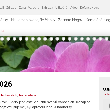
tail
Zdravie
Žena
Varecha
Záhrada
Užitočná
Video
DefenceNews
lánky
Najkomentovanejšie články
Zoznam blogov
Komerčné blog
2026
2026
va
vacla
clavkovalcik
,
Nezaradené
roku, který jest ještě v duchu svátků vánočních. Konají se
 nějž vstupujeme, byl opravdu lepší a nádherný.