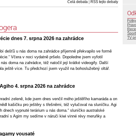
Celá debata
|
RSS tejto debaty
Od
Fotky
logera
Prav
Rece
Šport
TV p
écie dnes 7. srpna 2026 na zahrádce
bí dešťů u nás doma na zahrádce příjemně překvapilo ve formě
écie.“ Včera v noci vydatně pršelo. Dopoledne jsem vyfotil
 nás doma na zahrádce, též natočil její krátké videogify. Další
la ještě více. Tu předchozí jsem využil na bohoslužebný oltář.
Agiho 4. srpna 2026 na zahrádce
radní zeleně, kde jsem dnes venčil mého ještěřího kamaráda a on
nědl kašičku pro ještěry s třešněmi, též vylučoval na sluníčku. Agi
ch dnech vypnuté terárium u nás doma.“ sluníčko australské
hradní s Agim my sedíme v náruči kiwi vinné révy meruňky a
 agamy vousaté