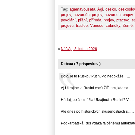
Tag:
agamavousata
,
Agi
,
česko
,
českoslo
projev
,
novoroční projev
,
novorocni projev
povolání
,
přání
,
příroda
,
projev
,
ptactvo
,
s
projevu
,
tradice
,
Vánoce
,
zebřičky
,
Země
,
«
Náš Agi 3. ledna 2026
Debata ( 7 príspevkov )
Bolo/Je to Rusko / Pútin, kto nedokáže... ...
Aj Ukrajinci a Rusíni chcú ŽIŤ tam, kde sa... ...
Hádaj, po čom túžia Ukrajinci a Rusíni? V... ...
Ale dnes po historických skúsenostiach s... ...
Podkarpatská Rus vďaka falošnému autokratovi