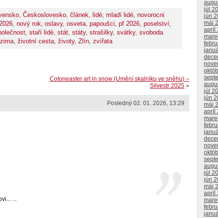
augu
júl 2
vensko
,
Českoslovesko
,
článek
,
lidé
,
mladí lidé
,
novorocni
jún 
máj 
 2026
,
nový rok
,
oslavy
,
osveta
,
papoušci
,
pf 2026
,
poselství
,
apríl
polečnost
,
staří lidé
,
stát
,
státy
,
strašilky
,
svátky
,
svoboda
mare
zima
,
životní cesta
,
životy
,
Zlín
,
zvířata
febr
janu
dece
nove
októ
sept
Cotoneaster art in snow (Umění skalníku ve sněhu) –
augu
Silvestr 2025
»
júl 2
jún 
Posledný 02. 01. 2026, 13:29
máj 
apríl
mare
febr
janu
dece
nove
októ
sept
augu
júl 2
jún 
máj 
apríl
... ...
mare
febr
janu