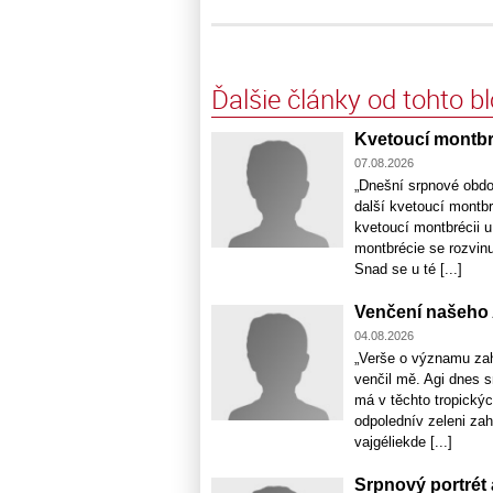
Ďalšie články od tohto b
Kvetoucí montbr
07.08.2026
„Dnešní srpnové obdo
další kvetoucí montbr
kvetoucí montbrécii u
montbrécie se rozvinu
Snad se u té [...]
Venčení našeho 
04.08.2026
„Verše o významu zah
venčil mě. Agi dnes s
má v těchto tropický
odpolednív zeleni za
vajgéliekde [...]
Srpnový portrét