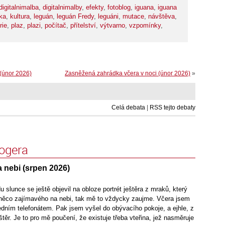
digitalnimalba
,
digitalnimalby
,
efekty
,
fotoblog
,
iguana
,
iguana
rka
,
kultura
,
leguán
,
leguán Fredy
,
leguáni
,
mutace
,
návštěva
,
rie
,
plaz
,
plazi
,
počítač
,
přítelství
,
výtvarno
,
vzpomínky
,
(únor 2026)
Zasněžená zahrádka včera v noci (únor 2026)
»
Celá debata
|
RSS tejto debaty
logera
a nebi (srpen 2026)
 slunce se ještě objevil na obloze portrét ještěra z mraků, který
e něco zajímavého na nebi, tak mě to vždycky zaujme. Včera jsem
jedním telefonátem. Pak jsem vyšel do obývacího pokoje, a ejhle, z
štěr. Je to pro mě poučení, že existuje třeba vteřina, jež nasměruje