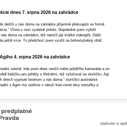
écie dnes 7. srpna 2026 na zahrádce
bí dešťů u nás doma na zahrádce příjemně překvapilo ve formě
écie.“ Včera v noci vydatně pršelo. Dopoledne jsem vyfotil
 nás doma na zahrádce, též natočil její krátké videogify. Další
la ještě více. Tu předchozí jsem využil na bohoslužebný oltář.
Agiho 4. srpna 2026 na zahrádce
radní zeleně, kde jsem dnes venčil mého ještěřího kamaráda a on
nědl kašičku pro ještěry s třešněmi, též vylučoval na sluníčku. Agi
ch dnech vypnuté terárium u nás doma.“ sluníčko australské
hradní s Agim my sedíme v náruči kiwi vinné révy meruňky a
 predplatné
Pravda
stiahnite si ap