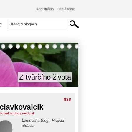
Registrácia
Prihlásenie
y
Z tvůrčího života
RSS
clavkovalcik
vkovalcik.blog.pravda.sk
Len ďalšia Blog - Pravda
stránka