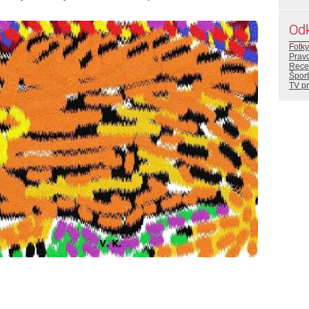
Od
Fotky
Prav
Rece
Šport
TV p