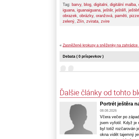
Tag:
barvy
,
blog
,
digitalni
,
digitální malba
,
iguana
,
iguanaiguana
,
ještěr
,
ještěři
,
ještě
obrazek
,
obrázky
,
oranžová
,
paměti
,
pizze
zelený
,
Zlín
,
zvirata
,
zvire
«
Zasněžené krokusy a sněženky na zahrádce 
Debata ( 0 príspevkov )
Ďalšie články od tohto b
Portrét ještěra n
08.08.2026
Včera večer po západu
jsem vyfotil. Když j
byl totiž rozčarován 
okna vidět tajemný je