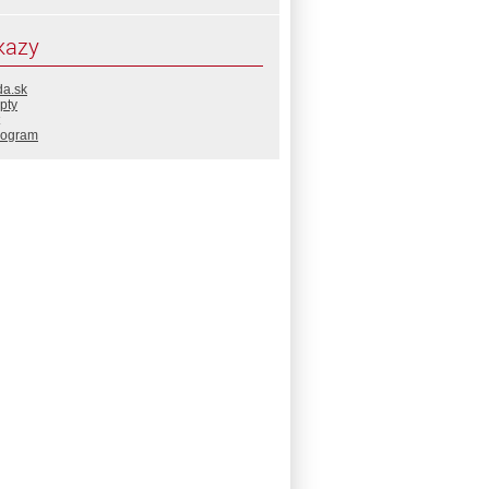
kazy
da.sk
pty
rogram