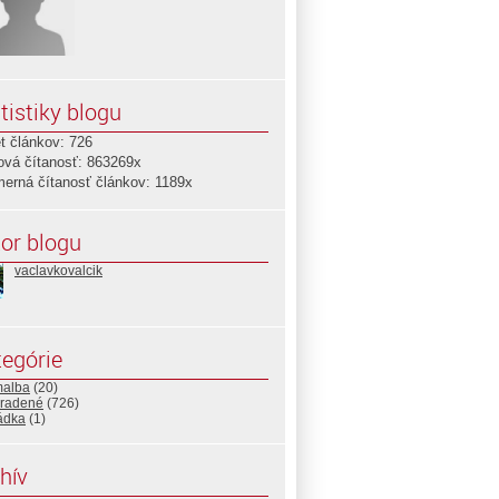
tistiky blogu
t článkov: 726
ová čítanosť: 863269x
merná čítanosť článkov: 1189x
or blogu
vaclavkovalcik
egórie
malba
(20)
radené
(726)
ádka
(1)
hív