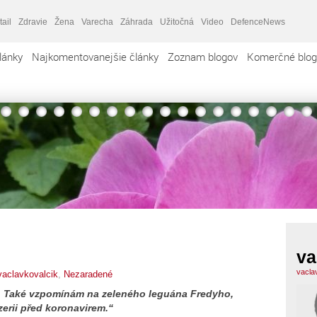
tail
Zdravie
Žena
Varecha
Záhrada
Užitočná
Video
DefenceNews
lánky
Najkomentovanejšie články
Zoznam blogov
Komerčné blog
va
vacla
vaclavkovalcik
,
Nezaradené
. Také vzpomínám na zeleného leguána Fredyho,
zerii před koronavirem.“