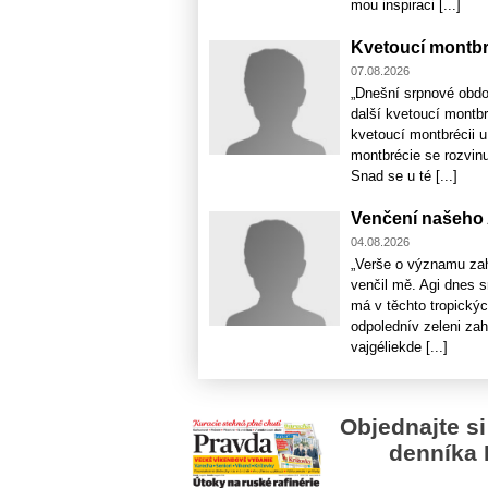
mou inspiraci [...]
Kvetoucí montbr
07.08.2026
„Dnešní srpnové obdo
další kvetoucí montbr
kvetoucí montbrécii u
montbrécie se rozvinu
Snad se u té [...]
Venčení našeho 
04.08.2026
„Verše o významu zah
venčil mě. Agi dnes s
má v těchto tropický
odpolednív zeleni za
vajgéliekde [...]
Objednajte si
denníka 