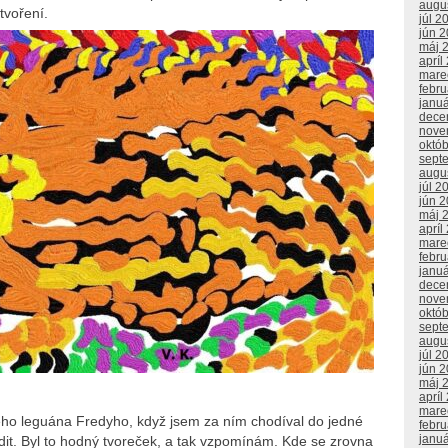
augu
tvoření.
júl 2
jún 
máj 
apríl
mare
febr
janu
dece
nove
októ
sept
augu
júl 2
jún 
máj 
apríl
mare
febr
janu
dece
nove
októ
sept
augu
júl 2
jún 
máj 
apríl
mare
ho leguána Fredyho, když jsem za ním chodíval do jedné
febr
janu
adit. Byl to hodný tvoreček, a tak vzpomínám. Kde se zrovna