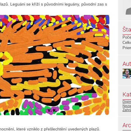
azů. Leguáni se kříží s původními leguány, původní zas s
Šta
Poče
Celk
Prie
Aut
Kat
Digi
Neza
Zahr
Arc
ocnění, které vzniklo z přešlechtění uvedených plazů.