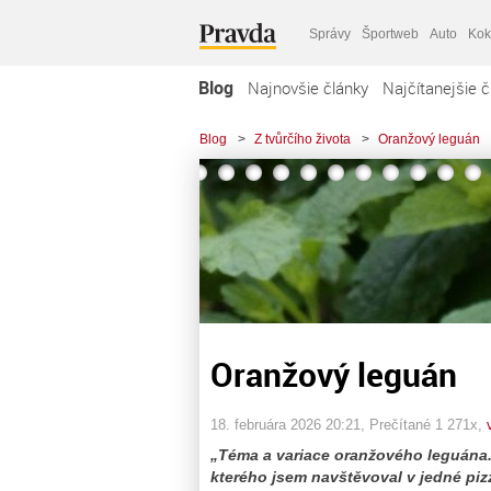
Správy
Športweb
Auto
Kok
Blog
Najnovšie články
Najčítanejšie č
Blog
>
Z tvůrčího života
>
Oranžový leguán
Oranžový leguán
18. februára 2026 20:21
, Prečítané 1 271x,
„Téma a variace oranžového leguána
kterého jsem navštěvoval v jedné piz