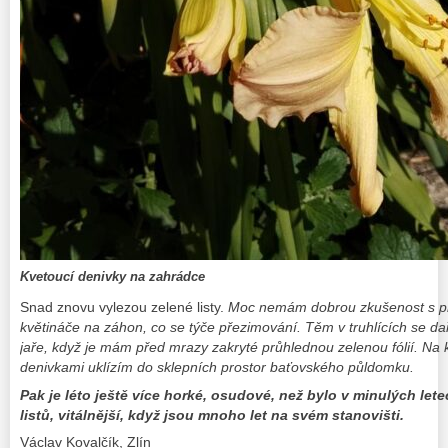
Kvetoucí denivky na zahrádce
Snad znovu vylezou zelené listy.
Moc nemám dobrou zkušenost s p
květináče na záhon, co se týče přezimování. Těm v truhlících se dař
jaře, když je mám před mrazy zakryté průhlednou zelenou fólií. Na 
denivkami uklízím do sklepních prostor baťovského půldomku.
Pak je léto ještě více horké, osudové, než bylo v minulých lete
listů, vitálnější, když jsou mnoho let na svém stanovišti.
Václav Kovalčík, Zlín