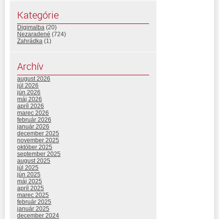
Kategórie
Digimalba
(20)
Nezaradené
(724)
Zahrádka
(1)
Archív
august 2026
júl 2026
jún 2026
máj 2026
apríl 2026
marec 2026
február 2026
január 2026
december 2025
november 2025
október 2025
september 2025
august 2025
júl 2025
jún 2025
máj 2025
apríl 2025
marec 2025
február 2025
január 2025
december 2024