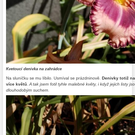
Kvetoucí denivka na zahrádce
Na sluníčku se mu líbilo. Usmíval se prázdninově.
Denivky totiž n
více květů
.
A tak jsem fotil tyhle malebné květy, i když jejich listy
dlouhodobým suchem.