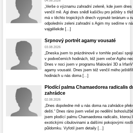
04.08.2026
„Verše o významu zahradní zeleně, kde jsem dnes 
venčil mě. Agi dnes snědl kašičku pro ještěry s tře
má v těchto tropických dnech vypnuté terárium u n
odpolednív zeleni zahradní s Agim my sedíme v nár
vajgéliekde [...]
Srpnový portrét agamy vousaté
03.08.2026
„Dneska jsem to prázdninově v tomhle počasí spojil
v podvečerních hodinách, též jsem večer Agiho nec
Dnes v noci jsem v programu Malování 3D a IrfanV
agamy vousaté. Dnes jsem též venčil mého ještěř
hodinách u nás doma [...]
Plodící palma Chamaedorea radicalis d
zahrádce
02.08.2026
„Dnes dopoledne mě u nás doma na zahrádce překv
dešti.“ Dnes ráno jsem vešel po nedělní bohoslužb
jsem plodící palmu Chamaedorea radicalis, kterou 
exotickými cibulovinami a dalšími pokojovými rost
půldomku. Vyfotil jsem detaily [...]