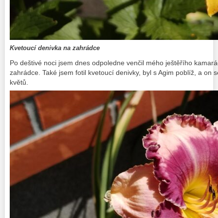
Kvetoucí denivka na zahrádce
Po deštivé noci jsem dnes odpoledne venčil mého ještěřího kamar
zahrádce. Také jsem fotil kvetoucí denivky, byl s Agim poblíž, a on 
květů.