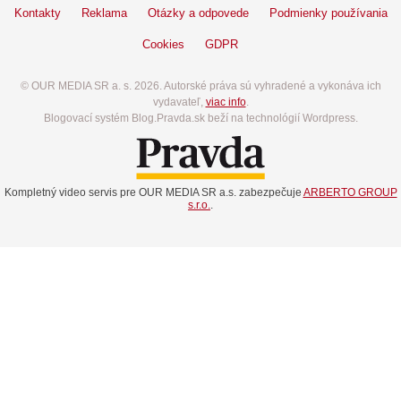
Kontakty
Reklama
Otázky a odpovede
Podmienky používania
Cookies
GDPR
© OUR MEDIA SR a. s. 2026. Autorské práva sú vyhradené a vykonáva ich
vydavateľ,
viac info
.
Blogovací systém Blog.Pravda.sk beží na technológií Wordpress.
Kompletný video servis pre OUR MEDIA SR a.s. zabezpečuje
ARBERTO GROUP
s.r.o.
.