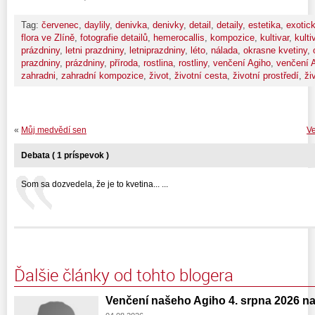
Tag:
červenec
,
daylily
,
denivka
,
denivky
,
detail
,
detaily
,
estetika
,
exotick
flora ve Zlíně
,
fotografie detailů
,
hemerocallis
,
kompozice
,
kultivar
,
kulti
prázdniny
,
letni prazdniny
,
letniprazdniny
,
léto
,
nálada
,
okrasne kvetiny
,
prazdniny
,
prázdniny
,
příroda
,
rostlina
,
rostliny
,
venčení Agiho
,
venčení 
zahradni
,
zahradní kompozice
,
život
,
životní cesta
,
životní prostředí
,
ži
«
Můj medvědí sen
Ve
Debata ( 1 príspevok )
Som sa dozvedela, že je to kvetina... ...
Ďalšie články od tohto blogera
Venčení našeho Agiho 4. srpna 2026 n