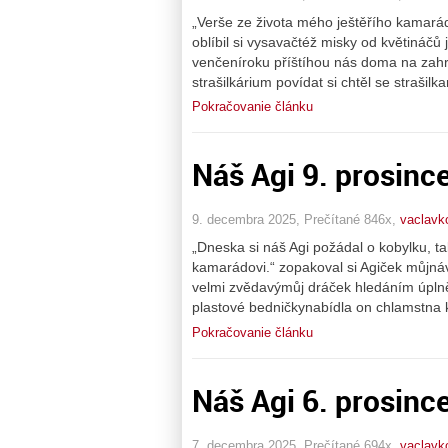
„Verše ze života mého ještěřího kamaráda
oblíbil si vysavačtéž misky od květináčů 
venčeníroku příštíhou nás doma na zahr
strašilkárium povídat si chtěl se strašilk
Pokračovanie článku
Náš Agi 9. prosinc
9. decembra 2025, Prečítané 846x,
vaclavk
„Dneska si náš Agi požádal o kobylku, ta
kamarádovi.“ zopakoval si Agiček můjnávš
velmi zvědavýmůj dráček hledáním úplně
plastové bedničkynabídla on chlamstna k
Pokračovanie článku
Náš Agi 6. prosinc
7. decembra 2025, Prečítané 694x,
vaclavk