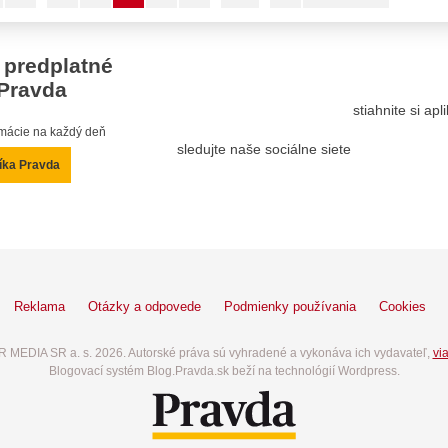
 predplatné
Pravda
stiahnite si ap
ormácie na každý deň
sledujte naše sociálne siete
íka Pravda
Reklama
Otázky a odpovede
Podmienky používania
Cookies
 MEDIA SR a. s. 2026. Autorské práva sú vyhradené a vykonáva ich vydavateľ,
via
Blogovací systém Blog.Pravda.sk beží na technológií Wordpress.