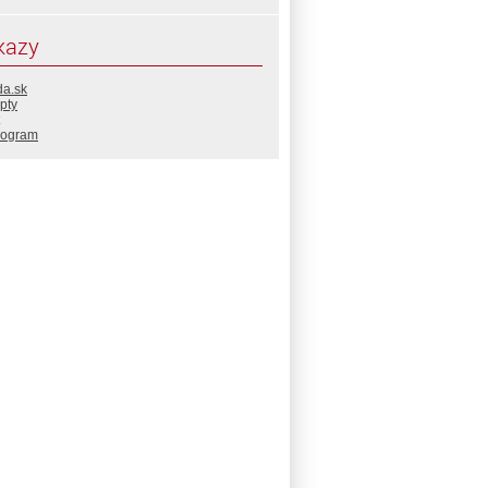
kazy
da.sk
pty
rogram