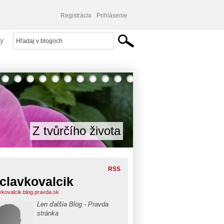
Registrácia
Prihlásenie
y
Z tvůrčího života
RSS
clavkovalcik
vkovalcik.blog.pravda.sk
Len ďalšia Blog - Pravda
stránka