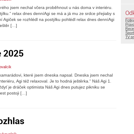
erého jsem nechal včera proběhnout u nás doma v interiéru.
Od
týlku.“ relax dnes denníAgi se má a já mu ze srdce přejiaby s
ní Agiček se rozhlédl na postýlku pohlédl relax dnes denníAgi
Fotky
Prav
eštěr […]
Rece
Šport
TV p
e 2025
ovalcik
kamarádovi, které jsem dneska napsal. Dneska jsem nechal
eriéru, Agi též relaxoval. Je to hodná ještěrka.“ Náš Agi 1.
dyť je dráček optimista Náš Agi dnes putujez pikniku se
est postoji […]
ozhlas