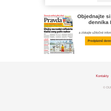
Objednajte si
denníka 
a získajte užitočné inf
Predplatné denn
Kontakty
© OUR