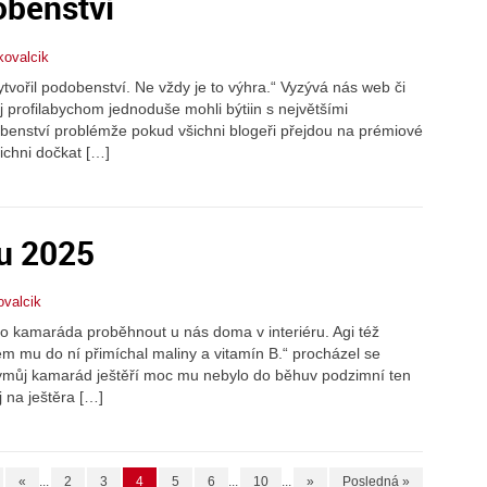
benství
kovalcik
ořil podobenství. Ne vždy je to výhra.“ Vyzývá nás web či
ůj profilabychom jednoduše mohli býtiin s největšími
obenství problémže pokud všichni blogeři přejdou na prémiové
ichni dočkat […]
du 2025
ovalcik
o kamaráda proběhnout u nás doma v interiéru. Agi též
jsem mu do ní přimíchal maliny a vitamín B.“ procházel se
čkymůj kamarád ještěří moc mu nebylo do běhuv podzimní ten
 na ještěra […]
«
...
2
3
4
5
6
...
10
...
»
Posledná »