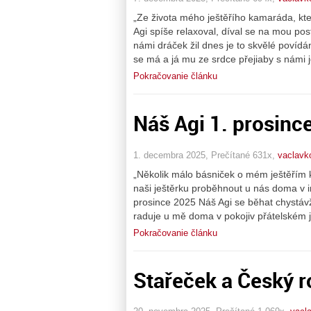
„Ze života mého ještěřího kamaráda, kt
Agi spíše relaxoval, díval se na mou pos
námi dráček žil dnes je to skvělé povídá
se má a já mu ze srdce přejiaby s námi j
Pokračovanie článku
Náš Agi 1. prosinc
1. decembra 2025, Prečítané 631x,
vaclavk
„Několik málo básniček o mém ještěřím 
naši ještěrku proběhnout u nás doma v int
prosince 2025 Náš Agi se běhat chystávž
raduje u mě doma v pokojiv přátelském j
Pokračovanie článku
Stařeček a Český r