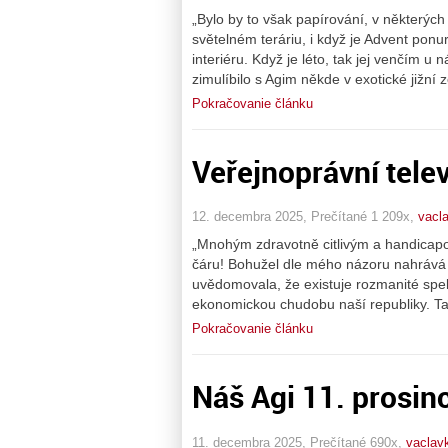
„Bylo by to však papírování, v některých
světelném teráriu, i když je Advent pon
interiéru. Když je léto, tak jej venčím 
zimulíbilo s Agim někde v exotické jižní z
Pokračovanie článku
Veřejnoprávní tele
12. decembra 2025, Prečítané 1 209x,
vacl
„Mnohým zdravotně citlivým a handicapo
čáru! Bohužel dle mého názoru nahrává 
uvědomovala, že existuje rozmanité spekt
ekonomickou chudobu naší republiky. Ta
Pokračovanie článku
Náš Agi 11. prosin
11. decembra 2025, Prečítané 690x,
vaclav