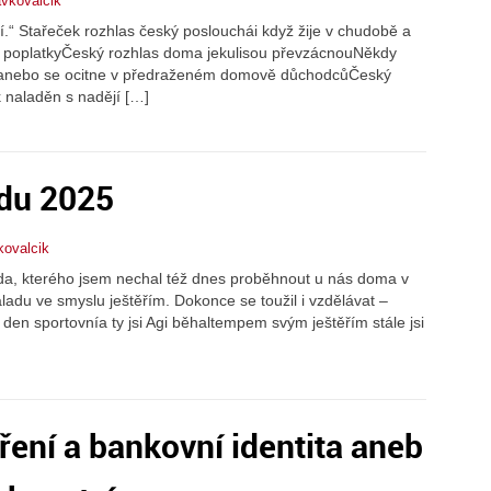
avkovalcik
.“ Stařeček rozhlas český poslouchái když žije v chudobě a
é poplatkyČeský rozhlas doma jekulisou převzácnouNěkdy
výanebo se ocitne v předraženém domově důchodcůČeský
k naladěn s nadějí […]
adu 2025
kovalcik
da, kterého jsem nechal též dnes proběhnout u nás doma v
náladu ve smyslu ještěřím. Dokonce se toužil i vzdělávat –
ěl den sportovnía ty jsi Agi běhaltempem svým ještěřím stále jsi
ření a bankovní identita aneb