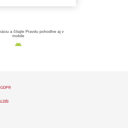
likáciu a čítajte Pravdu pohodlne aj v
mobile
GDPR
c info
.