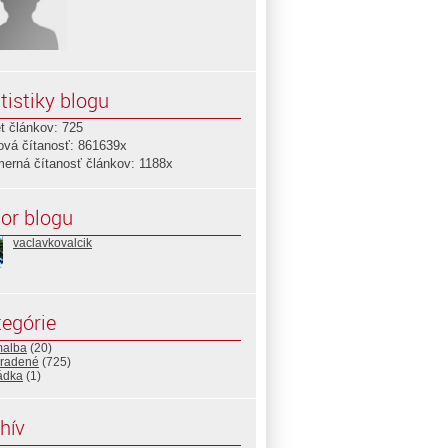
tistiky blogu
t článkov: 725
ová čítanosť: 861639x
merná čítanosť článkov: 1188x
or blogu
vaclavkovalcik
egórie
malba
(20)
radené
(725)
ádka
(1)
hív