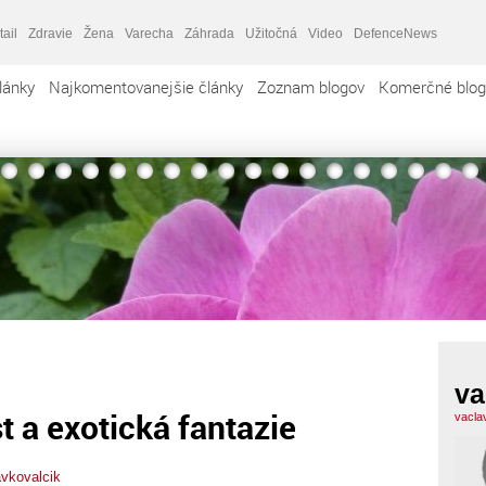
tail
Zdravie
Žena
Varecha
Záhrada
Užitočná
Video
DefenceNews
lánky
Najkomentovanejšie články
Zoznam blogov
Komerčné blog
va
 a exotická fantazie
vacla
avkovalcik