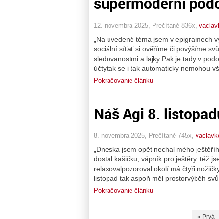
supermoderní podo
12. novembra 2025, Prečítané 836x,
vaclav
„Na uvedené téma jsem v epigramech vytv
sociální síťať si ověříme či povýšíme sv
sledovanostmi a lajky Pak je tady v pod
účtytak se i tak automaticky nemohou vš
Pokračovanie článku
Náš Agi 8. listopa
8. novembra 2025, Prečítané 745x,
vaclavk
„Dneska jsem opět nechal mého ještěříh
dostal kašičku, vápník pro ještěry, též 
relaxovalpozoroval okolí má čtyři noži
listopad tak aspoň měl prostorvýběh svůj
Pokračovanie článku
« Prvá