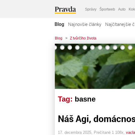
Správy
Športweb
Auto
Kok
Blog
Najnovšie články
Najčítanejšie č
Blog
>
Z tvůrčího života
Tag:
basne
Náš Agi, domácnost
17. decembra 2025, Prečítané 1 108x,
vacl