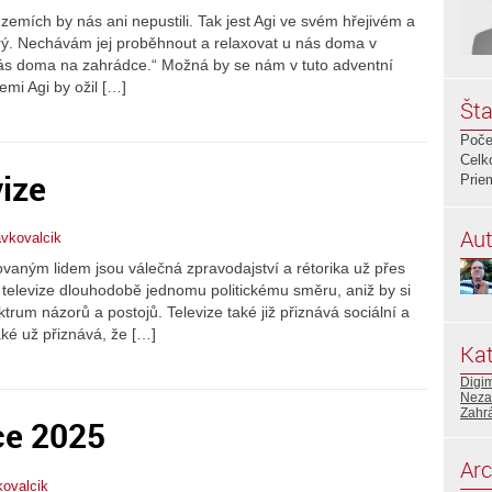
 zemích by nás ani nepustili. Tak jest Agi ve svém hřejivém a
urý. Nechávám jej proběhnout a relaxovat u nás doma v
u nás doma na zahrádce.“ Možná by se nám v tuto adventní
emi Agi by ožil […]
Šta
Poče
Celk
vize
Prie
Aut
avkovalcik
vaným lidem jsou válečná zpravodajství a rétorika už přes
televize dlouhodobě jednomu politickému směru, aniž by si
rum názorů a postojů. Televize také již přiznává sociální a
ké už přiznává, že […]
Kat
Digi
Neza
Zahr
ce 2025
Arc
kovalcik