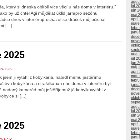
augu
júl 2
, který si dneska oblíbil více věcí u nás doma v interiéru.“
jún 
jako by už chtěl Agi můjdělat úklid jarnípro sezónu
máj 
ádce dnes v interiéruprocházel se dráček můj očichal
apríl
mare
ami […]
febr
janu
dece
nove
októ
sept
e 2025
augu
júl 2
jún 
máj 
ovalcik
apríl
mare
k jsem ji vytáhl z kobylkária, nabídl mému ještěřímu
febr
těvu kobylkária a strašilkáriau nás doma v interiéru byl
janu
dece
 nadaný kamarád můj ještěříjemuž já kobylkuvytáhl z
nove
obylce si […]
októ
sept
augu
júl 2
jún 
máj 
e 2025
apríl
mare
febr
janu
ovalcik