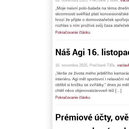
20. novembra 2025, Prečítané 1 069x,
vacl
„Moje naivní polo-balada na téma dnešní
skromnosti svéRád platí koncesionářsk
hrozí že přijde o domovstařeček spoři
rozhlas s ním prožívá svůj časa stařeče
Pokračovanie článku
Náš Agi 16. listop
16. novembra 2025, Prečítané 730x,
vaclav
„Verše ze života mého ještěřího kamará
interiéru. Agi měl sportovní i relaxační 
oblíbil si knížku se zvířátky.“ dnes jsi m
chtěl něco objevovatzároveň též […]
Pokračovanie článku
Prémiové účty, ově