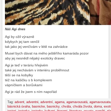
Náš Agi dnes
Agi by ožil výrazně
kdybych jej tam venčil
tak jako jej venčívám v létě na zahrádce
Musel bych dávat na mého ještěřího kamaráda pozor
aby jej nesnědl nějaký exoticky dravec
Agi je teď v teráriu hřejivém
také jej nechávám v interiéru proběhnout
těší se na kobylky
též na kašičku s b komplexem
vápníčkem a borůvkami
Agi je rád že jsem s ním napořád
Tag:
advent
,
adventni
,
adventní
,
agama
,
agamavousatá
,
agamavousata
básnická úvaha
,
basnicke
,
basnicky
,
chvála
,
chvála života
,
doma
,
exot
jesteri
,
jesterka
,
jesterky
,
kulturni
,
literarni
,
literatura
,
osveta
,
paměti
,
pl