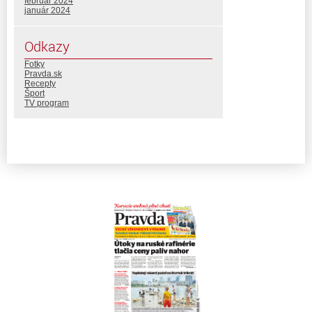
február 2024
január 2024
Odkazy
Fotky
Pravda.sk
Recepty
Šport
TV program