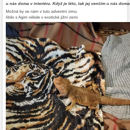
u nás doma v interiéru. Když je léto, tak jej venčím u nás dom
Možná by se nám v tuto adventní zimu
líbilo s Agim někde v exotické jižní zemi