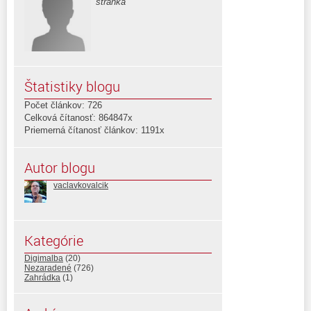
stránka
Štatistiky blogu
Počet článkov: 726
Celková čítanosť: 864847x
Priemerná čítanosť článkov: 1191x
Autor blogu
vaclavkovalcik
Kategórie
Digimalba
(20)
Nezaradené
(726)
Zahrádka
(1)