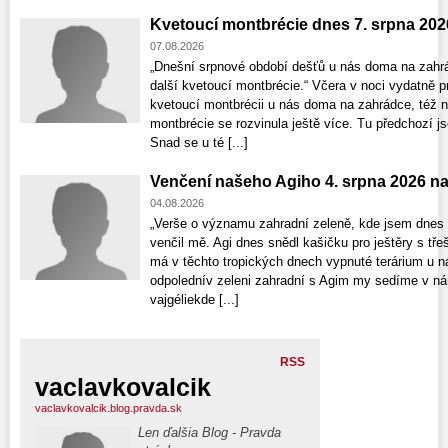
Kvetoucí montbrécie dnes 7. srpna 202
07.08.2026
„Dnešní srpnové období dešťů u nás doma na zahrá
další kvetoucí montbrécie.“ Včera v noci vydatně p
kvetoucí montbrécii u nás doma na zahrádce, též nat
montbrécie se rozvinula ještě více. Tu předchozí j
Snad se u té [...]
Venčení našeho Agiho 4. srpna 2026 n
04.08.2026
„Verše o významu zahradní zeleně, kde jsem dnes 
venčil mě. Agi dnes snědl kašičku pro ještěry s tře
má v těchto tropických dnech vypnuté terárium u n
odpolednív zeleni zahradní s Agim my sedíme v nár
vajgéliekde [...]
RSS
vaclavkovalcik
vaclavkovalcik.blog.pravda.sk
Len ďalšia Blog - Pravda