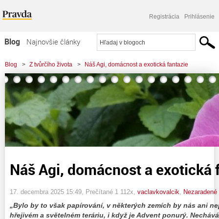
Registrácia
Prihlásenie
Blog
Najnovšie články
Najčítanejšie články
Blog
>
Z tvůrčího života
>
Náš Agi, domácnost a exotická fantazie
Najkomentovanejšie články
Zoznam blogov
Komerčné blogy
Náš Agi, domácnost a exotická 
17. decembra 2025 15:49
, Prečítané 1 112x,
vaclavkovalcik
,
Nezaradené
„Bylo by to však papírování, v některých zemích by nás ani nep
hřejivém a světelném teráriu, i když je Advent ponurý. Necháv