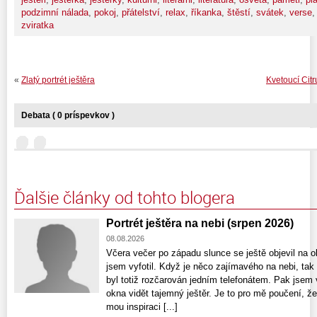
podzimní nálada
,
pokoj
,
přátelství
,
relax
,
říkanka
,
štěstí
,
svátek
,
verse
zviratka
«
Zlatý portrét ještěra
Kvetoucí Cit
Debata ( 0 príspevkov )
Ďalšie články od tohto blogera
Portrét ještěra na nebi (srpen 2026)
08.08.2026
Včera večer po západu slunce se ještě objevil na ob
jsem vyfotil. Když je něco zajímavého na nebi, ta
byl totiž rozčarován jedním telefonátem. Pak jsem 
okna vidět tajemný ještěr. Je to pro mě poučení, že
mou inspiraci [...]