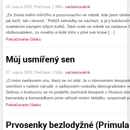
29. marca 2026, Prečítané 1 386x,
vaclavkovalcik
„Ze života mého tvůrčího a pozorovacího ve městě, kde jsem obdiv
jak keřů, tak i stromů.“ Poblíž zahrádky se nachází, a já ji každoro
svatebním závojem bílých květů. Také roste ve městě na zastávce 
obdivovatelem, co nového a kolik toho v plné své kráse […]
Pokračovanie článku
Můj usmířený sen
27. marca 2026, Prečítané 1 186x,
vaclavkovalcik
„O mém nedávném snu, který se mi zdál. Je o obnoveném lesopar
usmíření v našem národě, o opětovném rozkvětu demografickém ve
Jednou v budoucnu se mi podařilo zachránit lesopark u Husova sb
kamarády a kamarádkami jsme uklízeli místní skládku, vysazovali p
Pokračovanie článku
Prvosenky bezlodyžné (Primula 