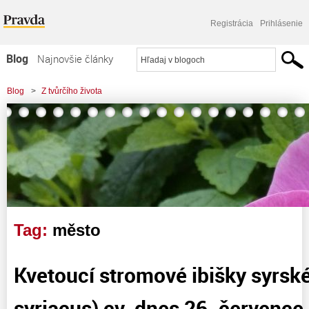
Registrácia
Prihlásenie
Blog
Najnovšie články
Najčítanejšie články
Blog
>
Z tvůrčího života
Najkomentovanejšie články
Zoznam blogov
Komerčné blogy
Tag:
město
Kvetoucí stromové ibišky syrské
syriacus) cv. dnes 26. červenc