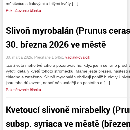
měsíčnice s fialovými a bílými květy […]
Pokračovanie článku
Slivoň myrobalán (Prunus ceras
30. března 2026 ve městě
30. marca 2026, Prečítané 1 545x,
vaclavkovalcik
„Ze života mého tvůrčího a pozorovacího, když jsem se ráno proc
vyfotil detaily květů tohoto stromečku. Máme ještě březen, naštěstí 
chladno a zataženo. Slivoň myrobalán obdivuji poblíž budovy Unive
jsou toho důkazem, neboť nás uvádějí do postního a […]
Pokračovanie článku
Kvetoucí slivoně mirabelky (Pr
subsp. syriaca ve městě (březe