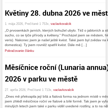
Květiny 28. dubna 2026 ve měs
1. mája 2026, Prečítané 1 753x,
vaclavkovalcik
„O prvosenkách jarních, kterých bohužel ubylo. Též o jabloních a 
sucho, co se týče přírody a květeny.“ Procházel jsem se městem, hle
veris). Nakonec jsem je našel ještě kvést. Také jsem byl zvědav na
domestica). Ty jsem rovněž spatřil kvést. Dále mě […]
Pokračovanie článku
Měsíčnice roční (Lunaria annua
2026 v parku ve městě
27. apríla 2026, Prečítané 1 713x,
vaclavkovalcik
„Dnes mě překvapila její bílá a fialová forma na jednom místě v m
jsem zhlédl měsíčnice roční ve fialové a bílé formě. Tak jsem je vyfoti
minulých letech jsem také v parku viděl uvedené rostliny, a to na n