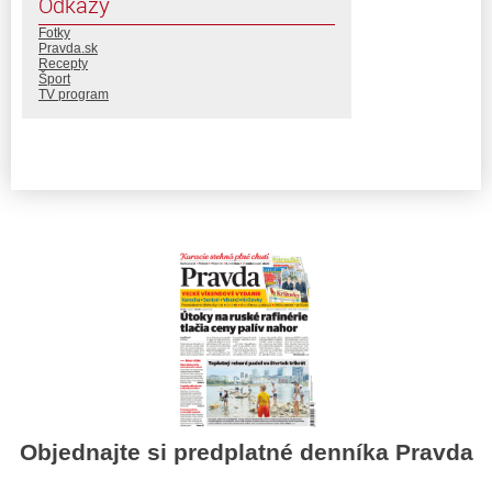
Odkazy
Fotky
Pravda.sk
Recepty
Šport
TV program
Objednajte si predplatné denníka Pravda