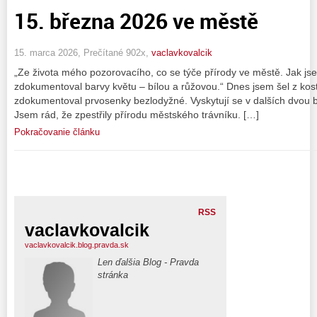
15. března 2026 ve městě
15. marca 2026, Prečítané 902x,
vaclavkovalcik
„Ze života mého pozorovacího, co se týče přírody ve městě. Jak jsem 
zdokumentoval barvy květu – bílou a růžovou.“ Dnes jsem šel z kos
zdokumentoval prvosenky bezlodyžné. Vyskytují se v dalších dvou ba
Jsem rád, že zpestřily přírodu městského trávníku. […]
Pokračovanie článku
RSS
vaclavkovalcik
vaclavkovalcik.blog.pravda.sk
Len ďalšia Blog - Pravda
stránka