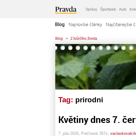
Správy
Športweb
Auto
Kok
Blog
Najnovšie články
Najčítanejšie č
Blog
>
Z tvůrčího života
Tag:
prirodni
Květiny dnes 7. če
7. júla 2026, Prečítané 357x,
vaclavkovalci