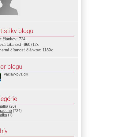
tistiky blogu
t článkov: 724
ová čítanosť: 860712x
merná čítanosť článkov: 1189x
or blogu
vaclavkovalcik
egórie
malba
(20)
radené
(724)
ádka
(1)
hív