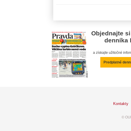
Objednajte si
denníka 
a získajte užitočné inf
Predplatné denn
Kontakty
© OUR