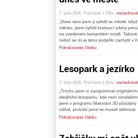
7. júna 2026, Prečítané 1 035x,
vaclavkoval
„Dnes ráno jsem ji vyfotil ve městě, když
odtoku, jsem vyfotil kvetoucí vrbiny pen
na uvedeném kamenitém místě. Takové okr
neboť se mi je letos podařilo zachytit v 
Pokračovanie článku
Lesopark a jezírko
3. júna 2026, Prečítané 1 064x,
vaclavkoval
„Trochu jsem si zavzpomínal originálním
ideálního lesoparku, kde není vandalismu
jsem v programu Malování 3D působivý o
odňat, protože jsme se museli stěhova
Pokračovanie článku