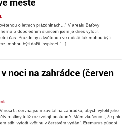
 ve městě
ik
 květenou o letních prázdninách…“ V areálu Baťovy
herně S dopoledním sluncem jsem je dnes vyfotil.
letní čas. Prázdniny s květenou ve městě tak mohou býti
az, mohou býti další inspirací […]
v noci na zahrádce (červen
cik
 noci 8. června jsem zavítal na zahrádku, abych vyfotil jeho
věty rostliny totiž rozkvétají postupně. Mám zkušenost, že pak
jsem stihl vyfotit květinu v čerstvém vydání. Eremurus působí