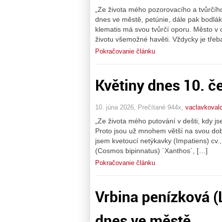
„Ze života mého pozorovacího a tvůrčíh
dnes ve městě, petúnie, dále pak bodlá
klematis má svou tvůrčí oporu. Město v 
životu všemožné havěti. Vždycky je třeb
Pokračovanie článku
Květiny dnes 10. č
10. júna 2026, Prečítané 944x,
vaclavkovalc
„Ze života mého putování v dešti, kdy jse
Proto jsou už mnohem větší na svou dobu
jsem kvetoucí netýkavky (Impatiens) cv.,
(Cosmos bipinnatus) ´Xanthos´, […]
Pokračovanie článku
Vrbina penízková 
dnes ve městě