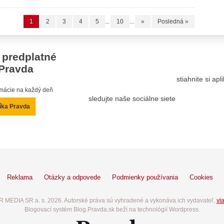
1
2
3
4
5
...
10
...
»
Posledná »
 predplatné
Pravda
stiahnite si ap
ormácie na každý deň
sledujte naše sociálne siete
íka Pravda
Reklama
Otázky a odpovede
Podmienky používania
Cookies
 MEDIA SR a. s. 2026. Autorské práva sú vyhradené a vykonáva ich vydavateľ,
via
Blogovací systém Blog.Pravda.sk beží na technológií Wordpress.