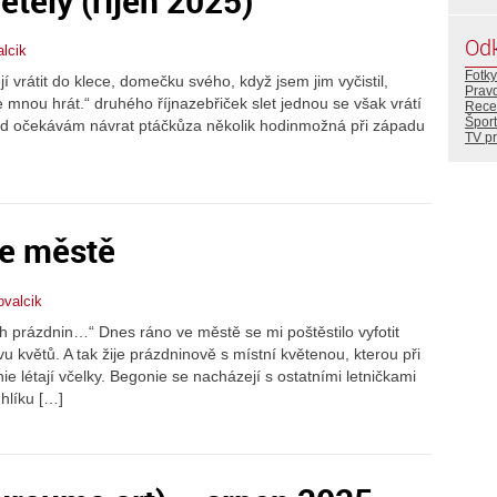
etěly (říjen 2025)
Od
lcik
Fotky
jí vrátit do klece, domečku svého, když jsem jim vyčistil,
Prav
 se mnou hrát.“ druhého říjnazebřiček slet jednou se však vrátí
Rece
Šport
til rád očekávám návrat ptáčkůza několik hodinmožná při západu
TV p
ve městě
ovalcik
ch prázdnin…“ Dnes ráno ve městě se mi poštěstilo vyfotit
 květů. A tak žije prázdninově s místní květenou, kterou při
 létají včelky. Begonie se nacházejí s ostatními letničkami
hlíku […]