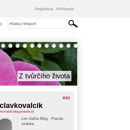
Registrácia
Prihlásenie
y
Z tvůrčího života
RSS
clavkovalcik
vkovalcik.blog.pravda.sk
Len ďalšia Blog - Pravda
stránka