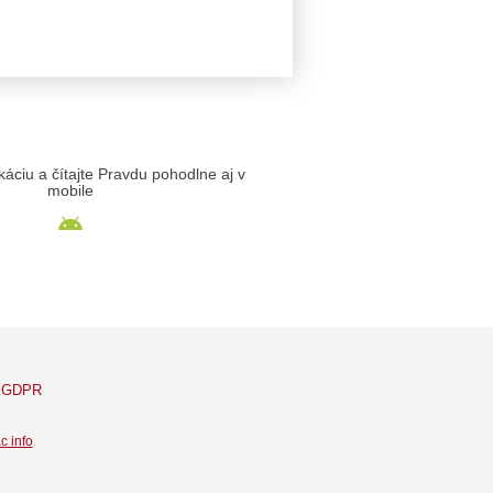
likáciu a čítajte Pravdu pohodlne aj v
mobile
GDPR
c info
.