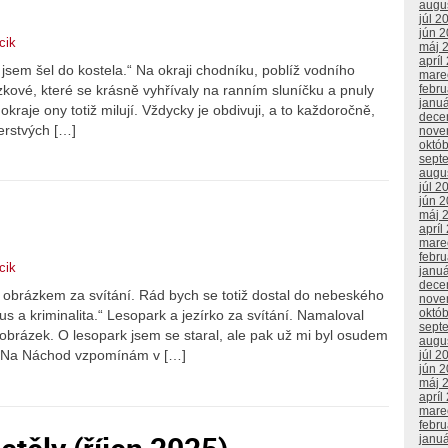
augu
júl 2
jún 
cik
máj 
apríl
 jsem šel do kostela.“ Na okraji chodníku, poblíž vodního
mare
ízkové, které se krásně vyhřívaly na ranním sluníčku a pnuly
febr
janu
aje ony totiž milují. Vždycky je obdivuji, a to každoročně,
dece
čerstvých […]
nove
októ
sept
augu
júl 2
jún 
máj 
apríl
mare
febr
cik
janu
dece
 obrázkem za svítání. Rád bych se totiž dostal do nebeského
nove
októ
s a kriminalita.“ Lesopark a jezírko za svítání. Namaloval
sept
brázek. O lesopark jsem se staral, ale pak už mi byl osudem
augu
t. Na Náchod vzpomínám v […]
júl 2
jún 
máj 
apríl
mare
febr
janu