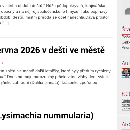
o v letním období dešťů.“ Růže půdopokryvná, krajinářská
k obecný a na něj rej společenského hmyzu. Také popínavý
období dešťů, místní příroda se opět nadechla.Dává prostor
a […]
Šta
Poče
Celk
ervna 2026 v dešti ve městě
Prie
Aut
ik
m zhlédl ve městě další letničky, které byly předtím rychleny.
.“ Dnes na moje narozeniny pršelo v ten vláhy den. Vyfotil
 jiřinku zahradní (Dahlia pinnata), krásenku zpeřenou
Kat
Digi
Neza
Zahr
(Lysimachia nummularia)
Arc