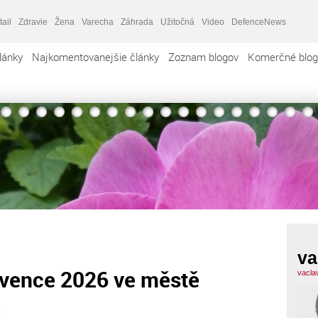
tail
Zdravie
Žena
Varecha
Záhrada
Užitočná
Video
DefenceNews
lánky
Najkomentovanejšie články
Zoznam blogov
Komerčné blog
va
rvence 2026 ve městě
vacla
k