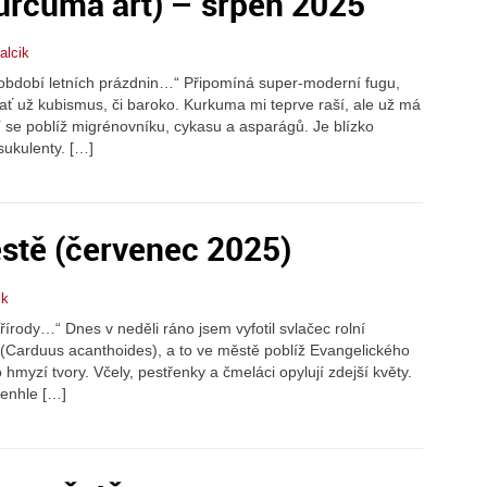
rcuma art) – srpen 2025
alcik
 období letních prázdnin…“ Připomíná super-moderní fugu,
ať už kubismus, či baroko. Kurkuma mi teprve raší, ale už má
í se poblíž migrénovníku, cykasu a asparágů. Je blízko
sukulenty. […]
stě (červenec 2025)
ik
írody…“ Dnes v neděli ráno jsem vyfotil svlačec rolní
 (Carduus acanthoides), a to ve městě poblíž Evangelického
 hmyzí tvory. Včely, pestřenky a čmeláci opylují zdejší květy.
tenhle […]