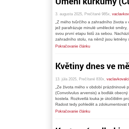
Umění kurkumy (Cu
3. augusta 2025, Prečítané 985x,
vaclavkov
„Z mého tvůrčího a zahradního života v
jež parafrázuje minulé umělecké směry, 
svou první etapu listů za sebou. Nacház
zahradního stolu, na němž jsou letněny 
Pokračovanie článku
Květiny dnes ve mě
13. júla 2025, Prečítané 830x,
vaclavkovalc
„Ze života mého v období prázdninové př
(Convolvulus arvensis) a bodlák obecný
kostela. Rozkvetlá louka je útočištěm pro
Radost tedy pohledět a zdokumentovat 
Pokračovanie článku