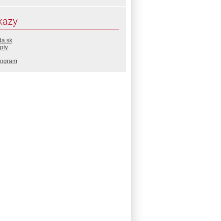
kazy
da.sk
pty
rogram