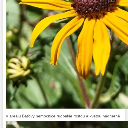
V areálu Baťovy nemocnice rudbekie rostou a kvetou nádherně