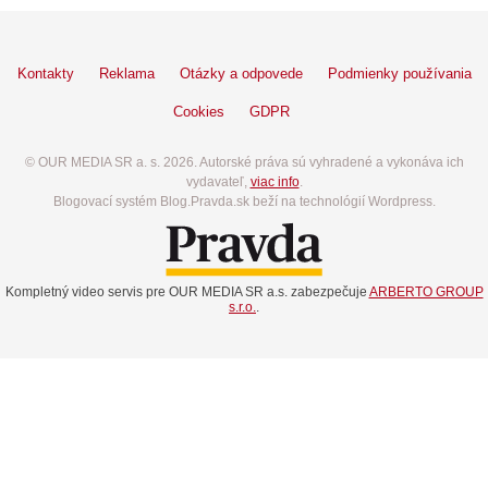
Kontakty
Reklama
Otázky a odpovede
Podmienky používania
Cookies
GDPR
© OUR MEDIA SR a. s. 2026. Autorské práva sú vyhradené a vykonáva ich
vydavateľ,
viac info
.
Blogovací systém Blog.Pravda.sk beží na technológií Wordpress.
Kompletný video servis pre OUR MEDIA SR a.s. zabezpečuje
ARBERTO GROUP
s.r.o.
.