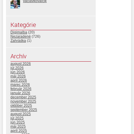
vaclavkovalcik
Kategórie
Digimalba
(20)
Nezaradené
(726)
Zahrádka
(1)
Archív
august 2026
júl 2026
jún 2026
máj 2026
apríl 2026
marec 2026
február 2026
január 2026
december 2025
november 2025
október 2025
september 2025
august 2025
júl 2025
jún 2025
máj 2025
apríl 2025