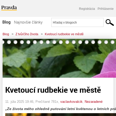
Registrácia
Prihlásenie
Blog
Najnovšie články
Najčítanejšie články
Blog
>
Z tvůrčího života
>
Kvetoucí rudbekie ve městě
Najkomentovanejšie články
Zoznam blogov
Komerčné blogy
Kvetoucí rudbekie ve městě
11. júla 2025 19:46
, Prečítané 781x,
vaclavkovalcik
,
Nezaradené
„Ze života mého ohledně putování letní květenou o letních p