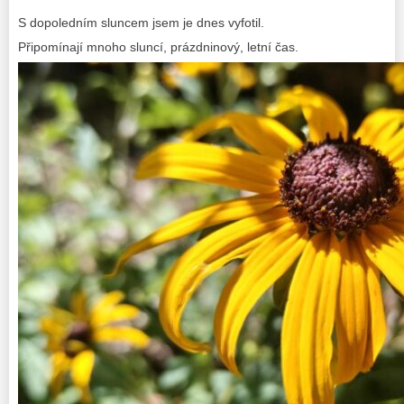
S dopoledním sluncem jsem je dnes vyfotil.
Připomínají mnoho sluncí, prázdninový, letní čas.