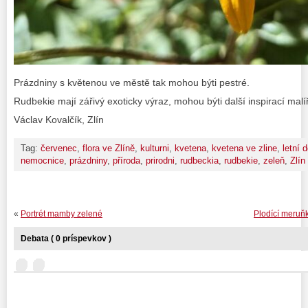
Prázdniny s květenou ve městě tak mohou býti pestré.
Rudbekie mají zářivý exoticky výraz, mohou býti další inspirací mal
Václav Kovalčík, Zlín
Tag:
červenec
,
flora ve Zlíně
,
kulturni
,
kvetena
,
kvetena ve zline
,
letní 
nemocnice
,
prázdniny
,
příroda
,
prirodni
,
rudbeckia
,
rudbekie
,
zeleň
,
Zlín
«
Portrét mamby zelené
Plodící meruň
Debata ( 0 príspevkov )