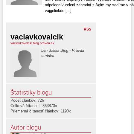
odpolednív zeleni zahradní s Agim my sedíme v nár
vajgéliekde [...]
RSS
vaclavkovalcik
vaclavkovalcik.blog.pravda.sk
Len ďalšia Blog - Pravda
stránka
Štatistiky blogu
Počet článkov: 726
Celková čítanosť: 863873x
Priemerná čítanosť článkov: 1190x
Autor blogu