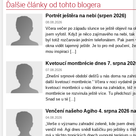
Ďalšie články od tohto blogera
Portrét ještěra na nebi (srpen 2026)
08.08.2026
Včera večer po západu slunce se ještě objevil na ob
jsem vyfotil. Když je něco zajímavého na nebi, ta
byl totiž rozčarován jedním telefonátem. Pak jsem 
okna vidět tajemný ještěr. Je to pro mě poučení, že
mou inspiraci [...]
Kvetoucí montbrécie dnes 7. srpna 202
07.08.2026
„Dnešní srpnové období dešťů u nás doma na zahrá
další kvetoucí montbrécie.“ Včera v noci vydatně p
kvetoucí montbrécii u nás doma na zahrádce, též nat
montbrécie se rozvinula ještě více. Tu předchozí j
Snad se u té [...]
Venčení našeho Agiho 4. srpna 2026 n
04.08.2026
„Verše o významu zahradní zeleně, kde jsem dnes 
venčil mě. Agi dnes snědl kašičku pro ještěry s tře
má v těchto tropických dnech vypnuté terárium u n