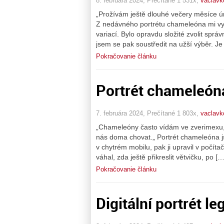
8. februára 2024, Prečítané 1 531x,
vaclavk
„Prožívám ještě dlouhé večery měsíce ú
Z nedávného portrétu chameleóna mi vyše
variací. Bylo opravdu složité zvolit sp
jsem se pak soustředit na užší výběr. Je
Pokračovanie článku
Portrét chameleóna
7. februára 2024, Prečítané 1 803x,
vaclavk
„Chameleóny často vídám ve zverimexu,
nás doma chovat.„ Portrét chameleóna j
v chytrém mobilu, pak ji upravil v počí
váhal, zda ještě přikreslit větvičku, po […
Pokračovanie článku
Digitální portrét l