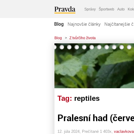
Správy
Športweb
Auto
Kok
Blog
Najnovšie články
Najčítanejšie č
Blog
>
Z tvůrčího života
Tag:
reptiles
Pralesní had (červ
12. júla 2024, Prečítané 1 403x,
vaclavkova