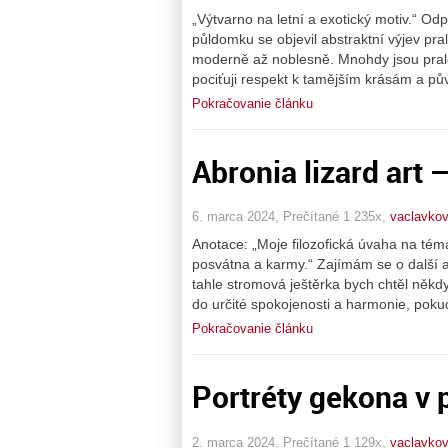
„Výtvarno na letní a exotický motiv.“ O
půldomku se objevil abstraktní výjev pra
moderně až noblesně. Mnohdy jsou prale
pociťuji respekt k tamějším krásám a p
Pokračovanie článku
Abronia lizard art 
6. marca 2024, Prečítané 1 235x,
vaclavkov
Anotace: „Moje filozofická úvaha na téma
posvátna a karmy.“ Zajímám se o další a 
tahle stromová ještěrka bych chtěl někdy 
do určité spokojenosti a harmonie, poku
Pokračovanie článku
Portréty gekona v 
2. marca 2024, Prečítané 1 129x,
vaclavkov