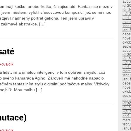
augu
júl 2
mínají kočku, anebo fretku, či zajíce atd. Fantazii se meze v
jún 
jsem městem, vyfotil vřesovcovou kompozici, jež se mi moc
máj 
i zjevil nádherný portrét gekona. Ten jsem upravil v
apríl
mare
 zajímavé abstrakce. […]
febr
janu
dece
nove
októ
sept
saté
augu
júl 2
jún 
máj 
kovalcik
apríl
mare
lidstvím a umělou inteligencí v tom dobrém smyslu, což
febr
al o svého kamaráda Agiho. Zároveň mě náhodně napadlo
janu
dece
čném fantazijním stylu digitální počítačové malby. Vždycky
nove
 nejblíž. Mou malbu […]
októ
sept
augu
júl 2
jún 
máj 
mutace)
apríl
mare
febr
janu
kovalcik