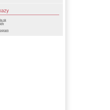
kazy
da.sk
pty
rogram