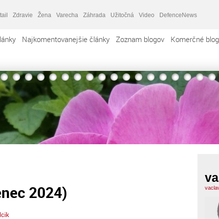
tail
Zdravie
Žena
Varecha
Záhrada
Užitočná
Video
DefenceNews
lánky
Najkomentovanejšie články
Zoznam blogov
Komerčné blog
va
enec 2024)
vacla
lcik