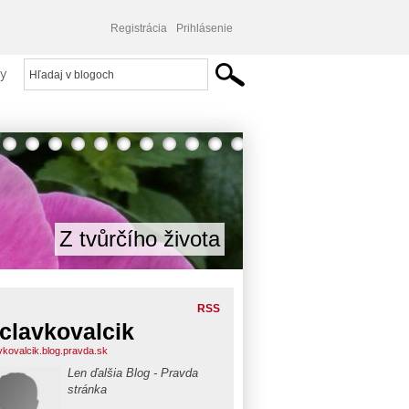
Registrácia
Prihlásenie
y
Z tvůrčího života
RSS
clavkovalcik
vkovalcik.blog.pravda.sk
Len ďalšia Blog - Pravda
stránka