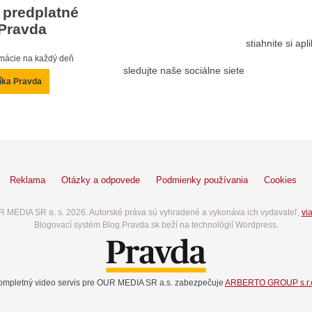
 predplatné
Pravda
stiahnite si ap
ormácie na každý deň
sledujte naše sociálne siete
íka Pravda
Reklama
Otázky a odpovede
Podmienky používania
Cookies
 MEDIA SR a. s. 2026. Autorské práva sú vyhradené a vykonáva ich vydavateľ,
via
Blogovací systém Blog.Pravda.sk beží na technológií Wordpress.
ompletný video servis pre OUR MEDIA SR a.s. zabezpečuje
ARBERTO GROUP s.r.