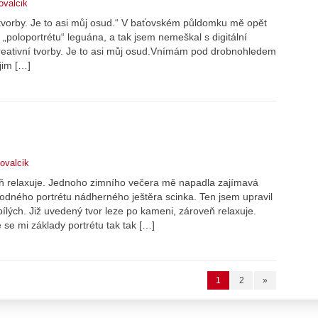
ovalcik
 tvorby. Je to asi můj osud.“ V baťovském půldomku mě opět
 „poloportrétu“ leguána, a tak jsem nemeškal s digitální
reativní tvorby. Je to asi můj osud.Vnímám pod drobnohledem
jim […]
ovalcik
eň relaxuje. Jednoho zimního večera mě napadla zajímavá
ného portrétu nádherného ještěra scinka. Ten jsem upravil
ílých. Již uvedený tvor leze po kameni, zároveň relaxuje.
 se mi základy portrétu tak tak […]
1
2
»