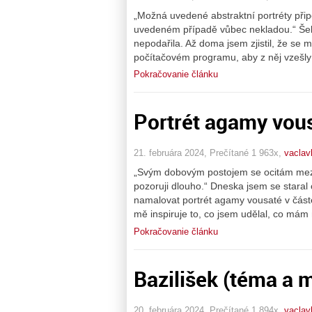
„Možná uvedené abstraktní portréty připo
uvedeném případě vůbec nekladou.“ Šel 
nepodařila. Až doma jsem zjistil, že se m
počítačovém programu, aby z něj vzešly
Pokračovanie článku
Portrét agamy vou
21. februára 2024, Prečítané 1 963x,
vaclav
„Svým dobovým postojem se ocitám mezi 
pozoruji dlouho.“ Dneska jsem se star
namalovat portrét agamy vousaté v částe
mě inspiruje to, co jsem udělal, co mám
Pokračovanie článku
Bazilišek (téma a 
20. februára 2024, Prečítané 1 894x,
vaclav