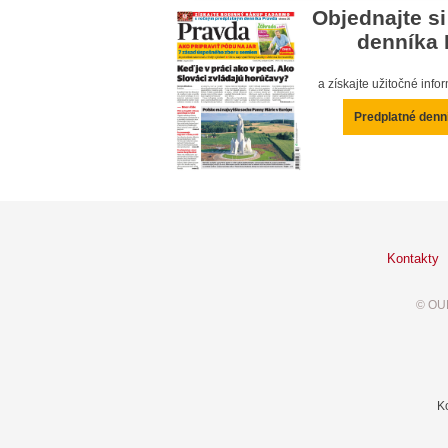
Objednajte si
denníka 
a získajte užitočné inf
Predplatné denn
Kontakty
© OUR
K