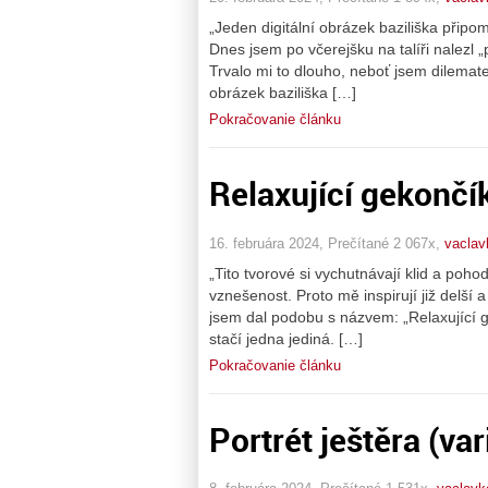
„Jeden digitální obrázek baziliška připo
Dnes jsem po včerejšku na talíři nalezl „po
Trvalo mi to dlouho, neboť jsem dilemate
obrázek baziliška […]
Pokračovanie článku
Relaxující gekončí
16. februára 2024, Prečítané 2 067x,
vaclav
„Tito tvorové si vychutnávají klid a pohod
vznešenost. Proto mě inspirují již delší 
jsem dal podobu s názvem: „Relaxující gek
stačí jedna jediná. […]
Pokračovanie článku
Portrét ještěra (var