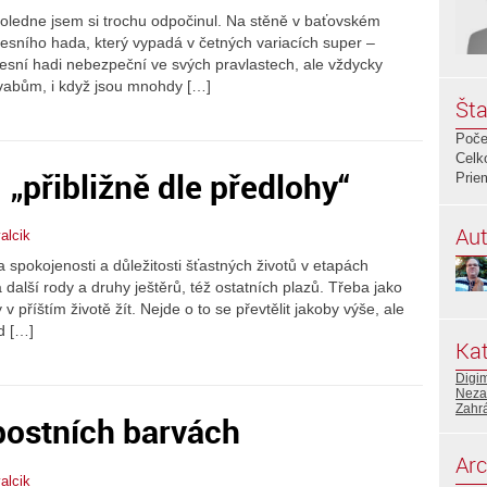
dpoledne jsem si trochu odpočinul. Na stěně v baťovském
lesního hada, který vypadá v četných variacích super –
sní hadi nebezpeční ve svých pravlastech, ale vždycky
ůvabům, i když jsou mnohdy […]
Šta
Poče
Celk
– „přibližně dle předlohy“
Prie
Aut
alcik
 spokojenosti a důležitosti šťastných životů v etapách
další rody a druhy ještěrů, též ostatních plazů. Třeba jako
v příštím životě žít. Nejde o to se převtělit jakoby výše, ale
d […]
Kat
Digi
Neza
Zahr
postních barvách
Arc
alcik