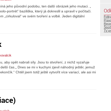
míná jeho původní podobu, ten další obrázek jeho mutaci. „
Od
lo-portrét“ baziliška, který já dokreslil a upravil v počítači.
m „cirkuloval“ ve svém tvoření a volbě. Jeden digitální
Fotky
Prav
Rece
Šport
TV p
k
kovalcik
u, aby opět nabrali síly. Jsou to stvoření, z nichž vyzařuje
a delší čas.„ Dnes se mi v kuchyni zjevil náhodný ještěr, jemuž
ončík.“ Chtěl jsem totiž ještě vytvořit více variací, ale asi mi
iace)