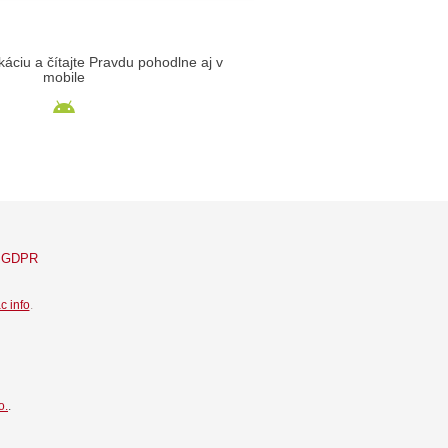
likáciu a čítajte Pravdu pohodlne aj v
mobile
GDPR
c info
.
o.
.