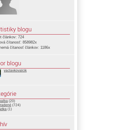
tistiky blogu
t článkov: 724
ová čítanosť: 858982x
merná čítanosť článkov: 1186x
or blogu
vaclavkovalcik
egórie
malba
(20)
radené
(724)
ádka
(1)
hív