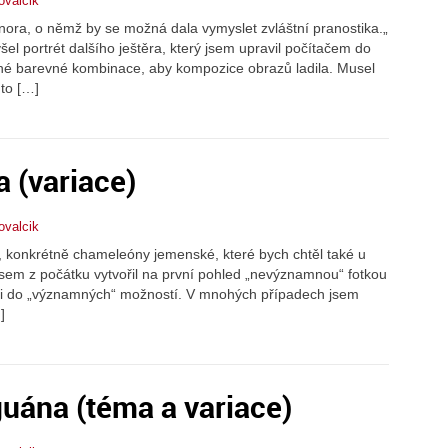
ovalcik
nora, o němž by se možná dala vymyslet zvláštní pranostika.„
l portrét dalšího ještěra, který jsem upravil počítačem do
rávné barevné kombinace, aby kompozice obrazů ladila. Musel
 to […]
 (variace)
ovalcik
 konkrétně chameleóny jemenské, které bych chtěl také u
sem z počátku vytvořil na první pohled „nevýznamnou“ fotkou
tači do „významných“ možností. V mnohých případech jsem
]
eguána (téma a variace)