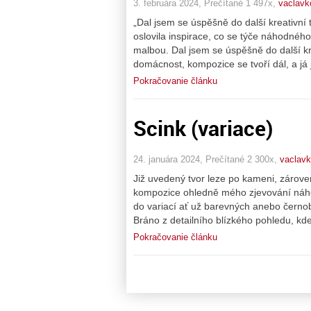
3. februára 2024, Prečítané 1 497x,
vaclavk
„Dal jsem se úspěšně do další kreativní
oslovila inspirace, co se týče náhodného
malbou. Dal jsem se úspěšně do další k
domácnost, kompozice se tvoří dál, a já 
Pokračovanie článku
Scink (variace)
24. januára 2024, Prečítané 2 300x,
vaclavk
Již uvedený tvor leze po kameni, zárov
kompozice ohledně mého zjevování náhod
do variací ať už barevných anebo černob
Bráno z detailního blízkého pohledu, kde
Pokračovanie článku