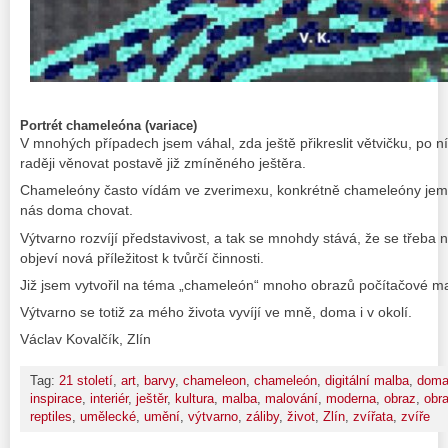
Portrét chameleóna (variace)
V mnohých případech jsem váhal, zda ještě přikreslit větvičku, po 
raději věnovat postavě již zmíněného ještěra.
Chameleóny často vídám ve zverimexu, konkrétně chameleóny jemen
nás doma chovat.
Výtvarno rozvíjí představivost, a tak se mnohdy stává, že se třeb
objeví nová příležitost k tvůrčí činnosti.
Již jsem vytvořil na téma „chameleón“ mnoho obrazů počítačové ma
Výtvarno se totiž za mého života vyvíjí ve mně, doma i v okolí.
Václav Kovalčík, Zlín
Tag:
21 století
,
art
,
barvy
,
chameleon
,
chameleón
,
digitální malba
,
dom
inspirace
,
interiér
,
ještěr
,
kultura
,
malba
,
malování
,
moderna
,
obraz
,
obr
reptiles
,
umělecké
,
umění
,
výtvarno
,
záliby
,
život
,
Zlín
,
zvířata
,
zvíře