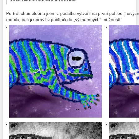
Portrét chameleóna jsem z počátku vytvořil na první pohled „nevý
mobilu, pak ji upravil v počítači do „významných“ možností.