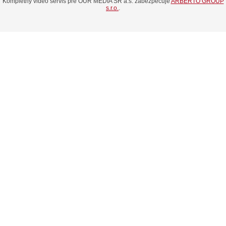
Kompletný video servis pre OUR MEDIA SR a.s. zabezpečuje
ARBERTO GROUP
s.r.o.
.