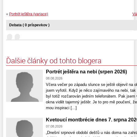
«
Portrét ještěra (variace)
Vá
Debata ( 0 príspevkov )
Ďalšie články od tohto blogera
Portrét ještěra na nebi (srpen 2026)
08.08.2026
Včera večer po západu slunce se ještě objevil na ob
jsem vyfotil. Když je něco zajímavého na nebi, ta
byl totiž rozčarován jedním telefonátem. Pak jsem 
okna vidět tajemný ještěr. Je to pro mě poučení, že
mou inspiraci [...]
Kvetoucí montbrécie dnes 7. srpna 202
07.08.2026
„Dnešní srpnové období dešťů u nás doma na zahrá