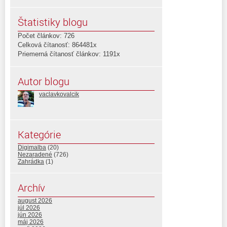
Štatistiky blogu
Počet článkov: 726
Celková čítanosť: 864481x
Priemerná čítanosť článkov: 1191x
Autor blogu
vaclavkovalcik
Kategórie
Digimalba
(20)
Nezaradené
(726)
Zahrádka
(1)
Archív
august 2026
júl 2026
jún 2026
máj 2026