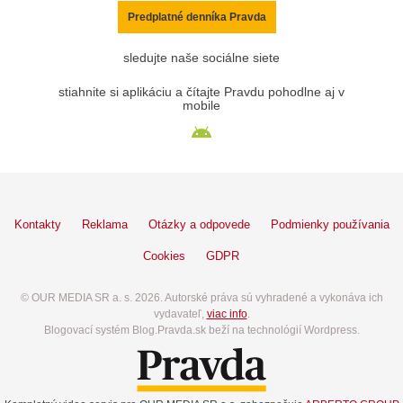
Predplatné denníka Pravda
sledujte naše sociálne siete
stiahnite si aplikáciu a čítajte Pravdu pohodlne aj v
mobile
Kontakty
Reklama
Otázky a odpovede
Podmienky používania
Cookies
GDPR
© OUR MEDIA SR a. s. 2026. Autorské práva sú vyhradené a vykonáva ich
vydavateľ,
viac info
.
Blogovací systém Blog.Pravda.sk beží na technológií Wordpress.