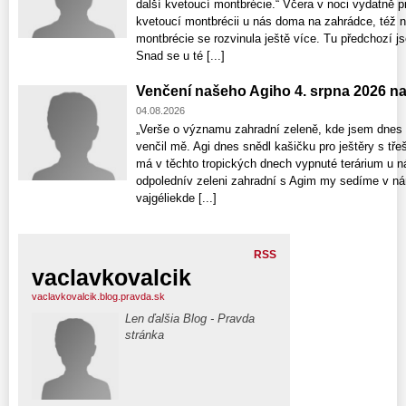
další kvetoucí montbrécie.“ Včera v noci vydatně p
kvetoucí montbrécii u nás doma na zahrádce, též nat
montbrécie se rozvinula ještě více. Tu předchozí j
Snad se u té [...]
Venčení našeho Agiho 4. srpna 2026 n
04.08.2026
„Verše o významu zahradní zeleně, kde jsem dnes 
venčil mě. Agi dnes snědl kašičku pro ještěry s tře
má v těchto tropických dnech vypnuté terárium u n
odpolednív zeleni zahradní s Agim my sedíme v nár
vajgéliekde [...]
RSS
vaclavkovalcik
vaclavkovalcik.blog.pravda.sk
Len ďalšia Blog - Pravda
stránka