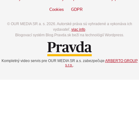
Cookies
GDPR
© OUR MEDIA SR a. s. 2026. Autorské práva sú vyhradené a vykonáva ich
vydavateľ,
viac info
.
Blogovací systém Blog.Pravda.sk beží na technológií Wordpress.
Kompletný video servis pre OUR MEDIA SR a.s. zabezpečuje
ARBERTO GROUP
s.r.o.
.