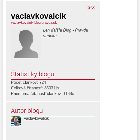
RSS
vaclavkovalcik
vaclavkovalcik.blog.pravda.sk
Len ďalšia Blog - Pravda
stránka
Štatistiky blogu
Počet článkov: 724
Celková čítanosť: 860311x
Priemerná čítanosť článkov: 1188x
Autor blogu
vaclavkovalcik