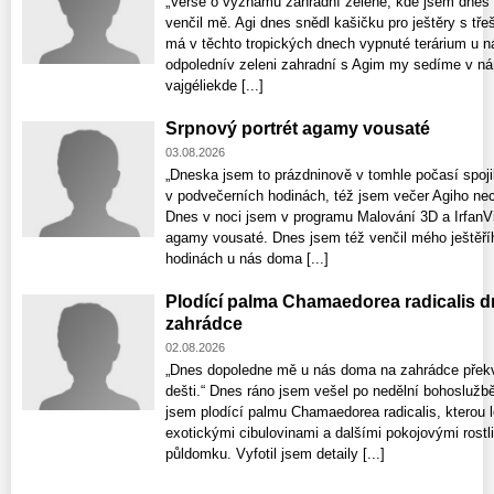
„Verše o významu zahradní zeleně, kde jsem dnes 
venčil mě. Agi dnes snědl kašičku pro ještěry s tře
má v těchto tropických dnech vypnuté terárium u n
odpolednív zeleni zahradní s Agim my sedíme v nár
vajgéliekde [...]
Srpnový portrét agamy vousaté
03.08.2026
„Dneska jsem to prázdninově v tomhle počasí spojil
v podvečerních hodinách, též jsem večer Agiho nec
Dnes v noci jsem v programu Malování 3D a IrfanV
agamy vousaté. Dnes jsem též venčil mého ještěř
hodinách u nás doma [...]
Plodící palma Chamaedorea radicalis d
zahrádce
02.08.2026
„Dnes dopoledne mě u nás doma na zahrádce překv
dešti.“ Dnes ráno jsem vešel po nedělní bohoslužb
jsem plodící palmu Chamaedorea radicalis, kterou 
exotickými cibulovinami a dalšími pokojovými rost
půldomku. Vyfotil jsem detaily [...]