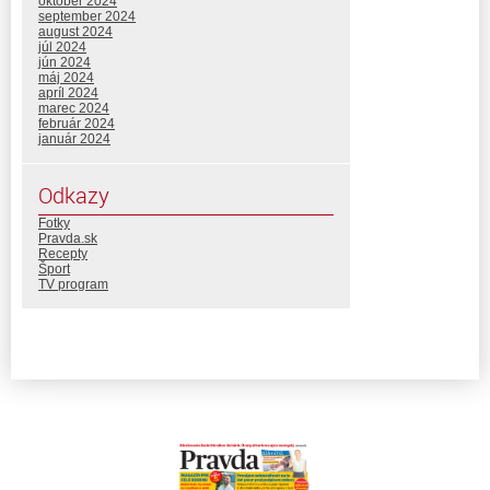
október 2024
september 2024
august 2024
júl 2024
jún 2024
máj 2024
apríl 2024
marec 2024
február 2024
január 2024
Odkazy
Fotky
Pravda.sk
Recepty
Šport
TV program