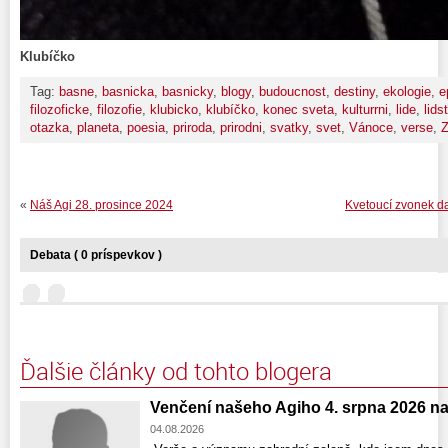
Klubíčko
Tag:
basne
,
basnicka
,
basnicky
,
blogy
,
budoucnost
,
destiny
,
ekologie
,
e
filozoficke
,
filozofie
,
klubicko
,
klubíčko
,
konec sveta
,
kulturrni
,
lide
,
lids
otazka
,
planeta
,
poesia
,
priroda
,
prirodni
,
svatky
,
svet
,
Vánoce
,
verse
,
«
Náš Agi 28. prosince 2024
Kvetoucí zvonek d
Debata ( 0 príspevkov )
Ďalšie články od tohto blogera
Venčení našeho Agiho 4. srpna 2026 n
04.08.2026