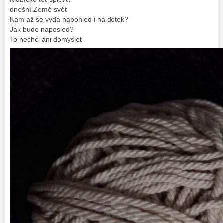
dnešní Země svět
Kam až se vydá napohled i na dotek?
Jak bude naposled?
To nechci ani domyslet