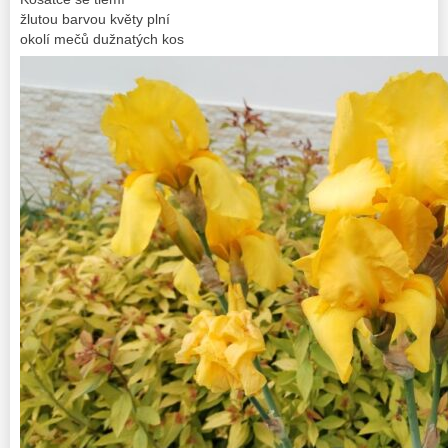
žlutou barvou květy plní
okolí mečů dužnatých kos