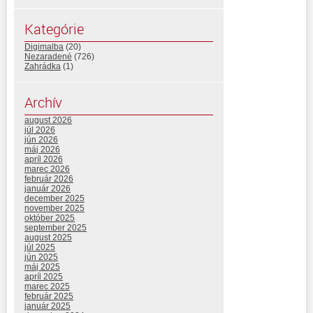
Kategórie
Digimalba
(20)
Nezaradené
(726)
Zahrádka
(1)
Archív
august 2026
júl 2026
jún 2026
máj 2026
apríl 2026
marec 2026
február 2026
január 2026
december 2025
november 2025
október 2025
september 2025
august 2025
júl 2025
jún 2025
máj 2025
apríl 2025
marec 2025
február 2025
január 2025