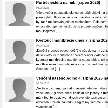
Portrét ještěra na nebi (srpen 2026)
08.08.2026
Včera večer po západu slunce se ještě objevil na ob
jsem vyfotil. Když je něco zajímavého na nebi, ta
byl totiž rozčarován jedním telefonátem. Pak jsem 
okna vidět tajemný ještěr. Je to pro mě poučení, že
mou inspiraci [...]
Kvetoucí montbrécie dnes 7. srpna 202
07.08.2026
„Dnešní srpnové období dešťů u nás doma na zahrá
další kvetoucí montbrécie.“ Včera v noci vydatně p
kvetoucí montbrécii u nás doma na zahrádce, též nat
montbrécie se rozvinula ještě více. Tu předchozí j
Snad se u té [...]
Venčení našeho Agiho 4. srpna 2026 n
04.08.2026
„Verše o významu zahradní zeleně, kde jsem dnes 
venčil mě. Agi dnes snědl kašičku pro ještěry s tře
má v těchto tropických dnech vypnuté terárium u n
odpolednív zeleni zahradní s Agim my sedíme v nár
vajgéliekde [...]