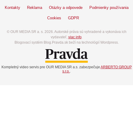
Kontakty
Reklama
Otázky a odpovede
Podmienky používania
Cookies
GDPR
© OUR MEDIA SR a. s. 2026. Autorské práva sú vyhradené a vykonáva ich
vydavateľ,
viac info
.
Blogovací systém Blog.Pravda.sk beží na technológií Wordpress.
Kompletný video servis pre OUR MEDIA SR a.s. zabezpečuje
ARBERTO GROUP
s.r.o.
.