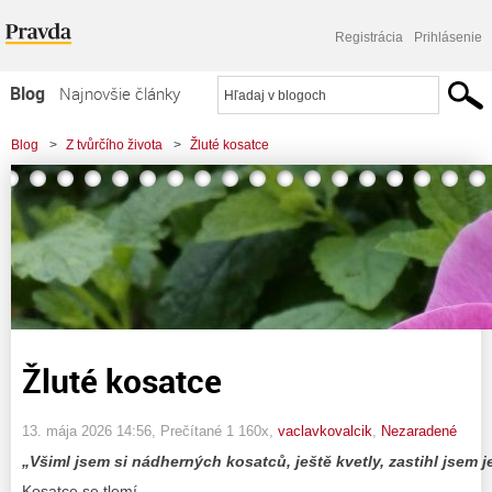
Registrácia
Prihlásenie
Blog
Najnovšie články
Najčítanejšie články
Blog
>
Z tvůrčího života
>
Žluté kosatce
Najkomentovanejšie články
Zoznam blogov
Komerčné blogy
Žluté kosatce
13. mája 2026 14:56
, Prečítané 1 160x,
vaclavkovalcik
,
Nezaradené
„Všiml jsem si nádherných kosatců, ještě kvetly, zastihl jsem je
Kosatce se tlemí