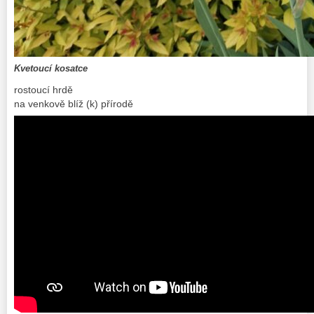
Kvetoucí kosatce
rostoucí hrdě
na venkově blíž (k) přírodě