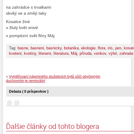
na zahrádce s trvalkami
skvějí se a smějí taky
Kosatce živé
v žlutý květ snivé
v pompézní svět flóry Máj
Tag:
basne
,
basneni
,
basnicky
,
botanika
,
ekologie
,
flora
,
iris
,
jaro
,
kosat
kveteni
,
kvetiny
,
literarni
,
literatura
,
Máj
,
příroda
,
venkov
,
výlet
,
zahrada
«
Vyměřovaní nájemného služebních bytů vůči obyčejným
duchovním je nemorální
Debata ( 0 príspevkov )
Ďalšie články od tohto blogera